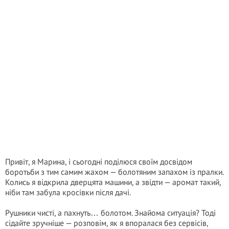
Привіт, я Марина, і сьогодні поділюся своїм досвідом
боротьби з тим самим жахом — болотяним запахом із пралки.
Колись я відкрила дверцята машини, а звідти — аромат такий,
ніби там забула кросівки після дачі.
Рушники чисті, а пахнуть… болотом. Знайома ситуація? Тоді
сідайте зручніше — розповім, як я впоралася без сервісів,