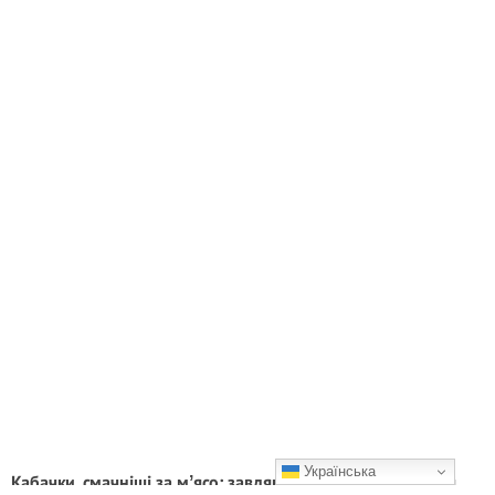
Українська
Кабачки, смачніші за мʼясо: завдяки такій страві цей овоч