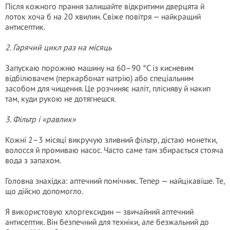
Після кожного прання залишайте відкритими дверцята й
лоток хоча б на 20 хвилин. Свіже повітря — найкращий
антисептик.
2. Гарячий цикл раз на місяць
Запускаю порожню машину на 60–90 °C із кисневим
відбілювачем (перкарбонат натрію) або спеціальним
засобом для чищення. Це розчиняє наліт, плісняву й накип
там, куди рукою не дотягнешся.
3. Фільтр і «равлик»
Кожні 2–3 місяці викручую зливний фільтр, дістаю монетки,
волосся й промиваю насос. Часто саме там збирається стояча
вода з запахом.
Головна знахідка: аптечний помічник. Тепер — найцікавіше. Те,
що дійсно допомогло.
Я використовую хлоргексидин — звичайний аптечний
антисептик. Він безпечний для техніки, але безжальний до