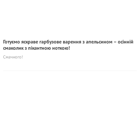
Готуємо яскраве гарбузове варення з апельсином – осінній
смаколик з пікантною ноткою!
Смачного!