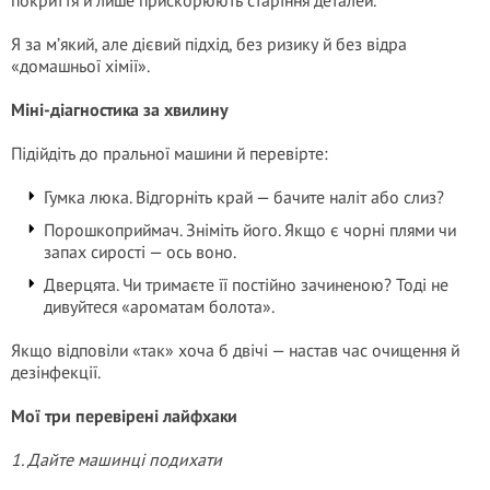
покриття й лише прискорюють старіння деталей.
Я за м’який, але дієвий підхід, без ризику й без відра
«домашньої хімії».
Міні-діагностика за хвилину
Підійдіть до пральної машини й перевірте:
Гумка люка. Відгорніть край — бачите наліт або слиз?
Порошкоприймач. Зніміть його. Якщо є чорні плями чи
запах сирості — ось воно.
Дверцята. Чи тримаєте її постійно зачиненою? Тоді не
дивуйтеся «ароматам болота».
Якщо відповіли «так» хоча б двічі — настав час очищення й
дезінфекції.
Мої три перевірені лайфхаки
1. Дайте машинці подихати