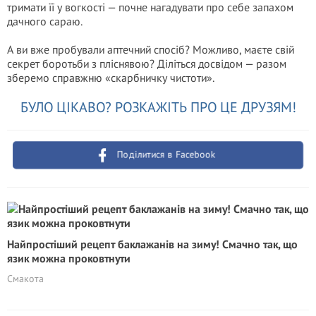
тримати її у вогкості — почне нагадувати про себе запахом
дачного сараю.
А ви вже пробували аптечний спосіб? Можливо, маєте свій
секрет боротьби з пліснявою? Діліться досвідом — разом
зберемо справжню «скарбничку чистоти».
БУЛО ЦІКАВО? РОЗКАЖІТЬ ПРО ЦЕ ДРУЗЯМ!
Поділитися в Facebook
Найпростіший рецепт баклажанів на зиму! Смачно так, що
язик можна проковтнути
Смакота