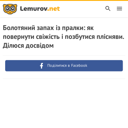
Болотяний запах із пралки: як
повернути свіжість і позбутися плісняви.
Ділюся досвідом
Поділитися в Facebook