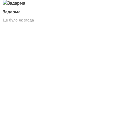
Задарма
Це було як згода