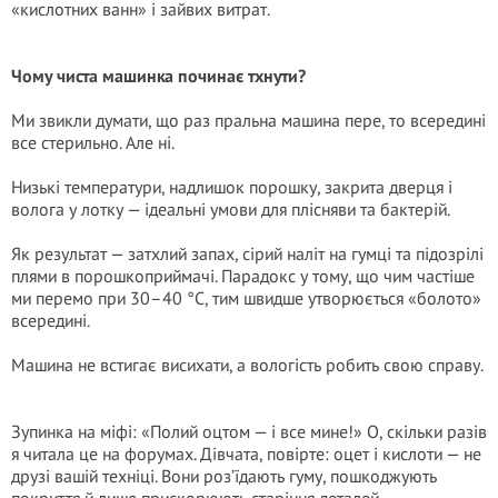
«кислотних ванн» і зайвих витрат.
Чому чиста машинка починає тхнути?
Ми звикли думати, що раз пральна машина пере, то всередині
все стерильно. Але ні.
Низькі температури, надлишок порошку, закрита дверця і
волога у лотку — ідеальні умови для плісняви та бактерій.
Як результат — затхлий запах, сірий наліт на гумці та підозрілі
плями в порошкоприймачі. Парадокс у тому, що чим частіше
ми перемо при 30–40 °C, тим швидше утворюється «болото»
всередині.
Машина не встигає висихати, а вологість робить свою справу.
Зупинка на міфі: «Полий оцтом — і все мине!» О, скільки разів
я читала це на форумах. Дівчата, повірте: оцет і кислоти — не
друзі вашій техніці. Вони роз’їдають гуму, пошкоджують