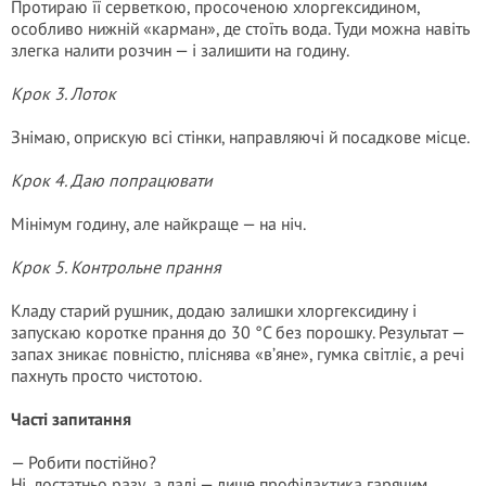
Протираю її серветкою, просоченою хлоргексидином,
особливо нижній «карман», де стоїть вода. Туди можна навіть
злегка налити розчин — і залишити на годину.
Крок 3. Лоток
Знімаю, оприскую всі стінки, направляючі й посадкове місце.
Крок 4. Даю попрацювати
Мінімум годину, але найкраще — на ніч.
Крок 5. Контрольне прання
Кладу старий рушник, додаю залишки хлоргексидину і
запускаю коротке прання до 30 °C без порошку. Результат —
запах зникає повністю, пліснява «в’яне», гумка світліє, а речі
пахнуть просто чистотою.
Часті запитання
— Робити постійно?
Ні, достатньо разу, а далі — лише профілактика гарячим