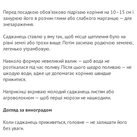
Перед посадкою обов’язково підрізаю коріння на 10–15 см і
занурюю його в розчин глини або слабкого марганцю — для
знезараження.
Саджанець ставлю у яму так, щоб місце щеплення було на
рівні землі або трохи вище. Потім засипаю родючою землею,
легенько утрамбовую.
Навколо формую невеликий валик — щоб вода не
розтікалася під час поливу. Після цього щедро поливаю — не
шкодую води, адже це допомагає корінню швидше
прижитися.
Наприкінці вкриваю молодий саджанець листям або
агроволокном — щоб перші морози не нашкодили.
Догляд за виноградом
Коли саджанець приживеться, головне — не залишати його
без уваги.