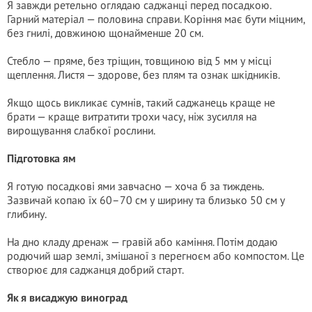
Я завжди ретельно оглядаю саджанці перед посадкою.
Гарний матеріал — половина справи. Коріння має бути міцним,
без гнилі, довжиною щонайменше 20 см.
Стебло — пряме, без тріщин, товщиною від 5 мм у місці
щеплення. Листя — здорове, без плям та ознак шкідників.
Якщо щось викликає сумнів, такий саджанець краще не
брати — краще витратити трохи часу, ніж зусилля на
вирощування слабкої рослини.
Підготовка ям
Я готую посадкові ями завчасно — хоча б за тиждень.
Зазвичай копаю їх 60–70 см у ширину та близько 50 см у
глибину.
На дно кладу дренаж — гравій або каміння. Потім додаю
родючий шар землі, змішаної з перегноєм або компостом. Це
створює для саджанця добрий старт.
Як я висаджую виноград