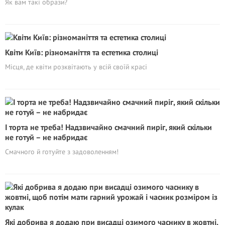
Як вам такі образи?
Квіти Київ: різноманіття та естетика столиці
Місця, де квіти розквітають у всій своїй красі
І торта не треба! Надзвичайно смачний пиріг, який скільки
не готуй – не набридає
Смачного й готуйте з задоволенням!
Які добрива я додаю при висадці озимого часнику в жовтні,