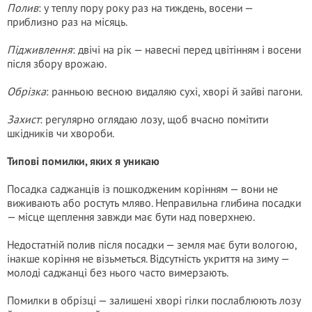
Полив
: у теплу пору року раз на тиждень, восени —
приблизно раз на місяць.
Підживлення
: двічі на рік — навесні перед цвітінням і восени
після збору врожаю.
Обрізка
: ранньою весною видаляю сухі, хворі й зайві пагони.
Захист
: регулярно оглядаю лозу, щоб вчасно помітити
шкідників чи хвороби.
Типові помилки, яких я уникаю
Посадка саджанців із пошкодженим корінням — вони не
виживають або ростуть мляво. Неправильна глибина посадки
— місце щеплення завжди має бути над поверхнею.
Недостатній полив після посадки — земля має бути вологою,
інакше коріння не візьметься. Відсутність укриття на зиму —
молоді саджанці без нього часто вимерзають.
Помилки в обрізці — залишені хворі гілки послаблюють лозу