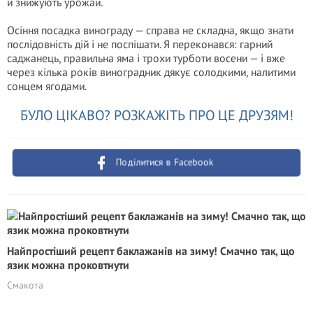
й знижують урожай.
Осіння посадка винограду — справа не складна, якщо знати
послідовність дій і не поспішати. Я переконався: гарний
саджанець, правильна яма і трохи турботи восени — і вже
через кілька років виноградник дякує солодкими, налитими
сонцем ягодами.
БУЛО ЦІКАВО? РОЗКАЖІТЬ ПРО ЦЕ ДРУЗЯМ!
Поділитися в Facebook
Найпростіший рецепт баклажанів на зиму! Смачно так, що
язик можна проковтнути
Смакота