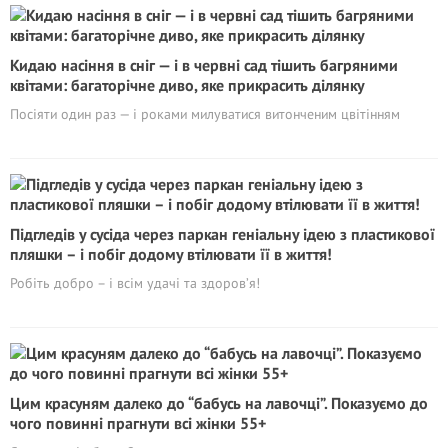
Кидаю насіння в сніг — і в червні сад тішить багряними
квітами: багаторічне диво, яке прикрасить ділянку
Посіяти один раз — і роками милуватися витонченим цвітінням
Підгледів у сусіда через паркан геніальну ідею з пластикової
пляшки – і побіг додому втілювати її в життя!
Робіть добро – і всім удачі та здоров’я!
Цим красуням далеко до “бабусь на лавочці”. Показуємо до
чого повинні прагнути всі жінки 55+