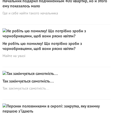
Начальник подарил подчиненным 400 квартир, но и этого
ему показалось мало
Где и себе найти такого начальника
Не робіть цю помилку! Що потрібно зроби з
чорнобривцями, щоб вони рясно квітли?
Майте на увазі
Так закінчується самотність…
Так закінчується самотність…