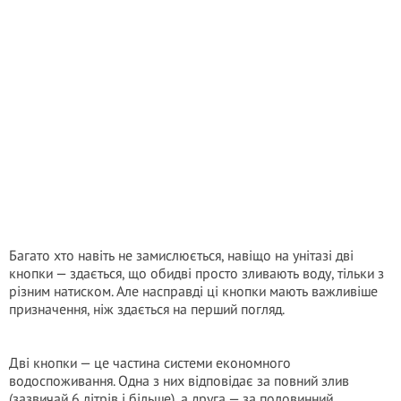
Багато хто навіть не замислюється, навіщо на унітазі дві
кнопки — здається, що обидві просто зливають воду, тільки з
різним натиском. Але насправді ці кнопки мають важливіше
призначення, ніж здається на перший погляд.
Дві кнопки — це частина системи економного
водоспоживання. Одна з них відповідає за повний злив
(зазвичай 6 літрів і більше), а друга — за половинний