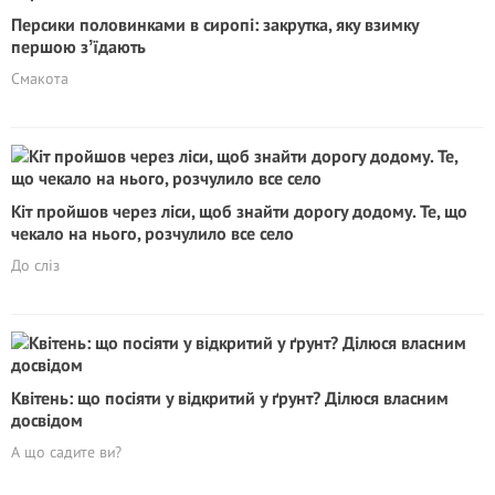
Персики половинками в сиропі: закрутка, яку взимку
першою зʼїдають
Смакота
Кіт пройшов через ліси, щоб знайти дорогу додому. Те, що
чекало на нього, розчулило все село
До сліз
Квітень: що посіяти у відкритий у ґрунт? Ділюся власним
досвідом
А що садите ви?