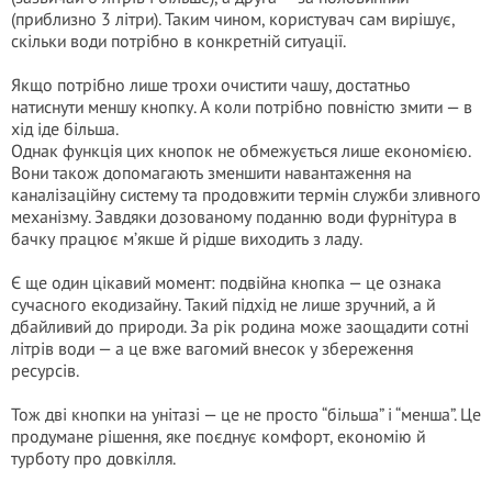
(приблизно 3 літри). Таким чином, користувач сам вирішує,
скільки води потрібно в конкретній ситуації.
Якщо потрібно лише трохи очистити чашу, достатньо
натиснути меншу кнопку. А коли потрібно повністю змити — в
хід іде більша.
Однак функція цих кнопок не обмежується лише економією.
Вони також допомагають зменшити навантаження на
каналізаційну систему та продовжити термін служби зливного
механізму. Завдяки дозованому поданню води фурнітура в
бачку працює м’якше й рідше виходить з ладу.
Є ще один цікавий момент: подвійна кнопка — це ознака
сучасного екодизайну. Такий підхід не лише зручний, а й
дбайливий до природи. За рік родина може заощадити сотні
літрів води — а це вже вагомий внесок у збереження
ресурсів.
Тож дві кнопки на унітазі — це не просто “більша” і “менша”. Це
продумане рішення, яке поєднує комфорт, економію й
турботу про довкілля.