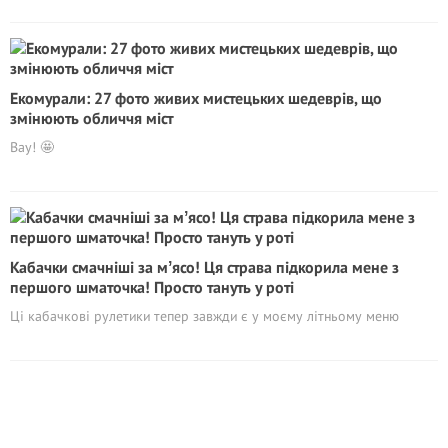
Екомурали: 27 фото живих мистецьких шедеврів, що
змінюють обличчя міст
Вау! 🤩
Кабачки смачніші за мʼясо! Ця страва підкорила мене з
першого шматочка! Просто тануть у роті
Ці кабачкові рулетики тепер завжди є у моєму літньому меню