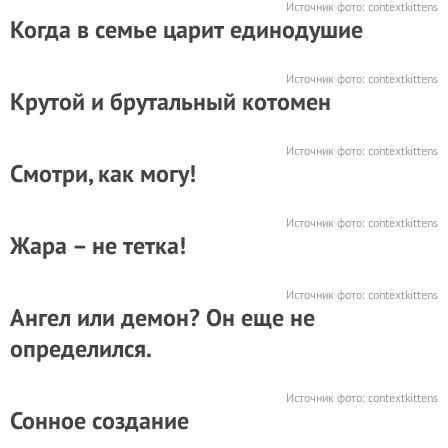
Источник фото:
contextkittens
Когда в семье царит единодушие
Источник фото:
contextkittens
Крутой и брутальный котомен
Источник фото:
contextkittens
Смотри, как могу!
Источник фото:
contextkittens
Жара – не тетка!
Источник фото:
contextkittens
Ангел или демон? Он еще не
определился.
Источник фото:
contextkittens
Сонное создание