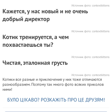
Источник фото:
contextkittens
Кажется, у нас новый и не очень
добрый директор
Источник фото:
contextkittens
Котик тренируется, а чем
похвастаешься ты?
Источник фото:
contextkittens
Чистая, эталонная грусть
Источник фото:
contextkittens
Котики все разные и приключения у них тоже отличаются
разнообразием. Поэтому так много фото всяких приколов
ними!
БУЛО ЦІКАВО? РОЗКАЖІТЬ ПРО ЦЕ ДРУЗЯМ!