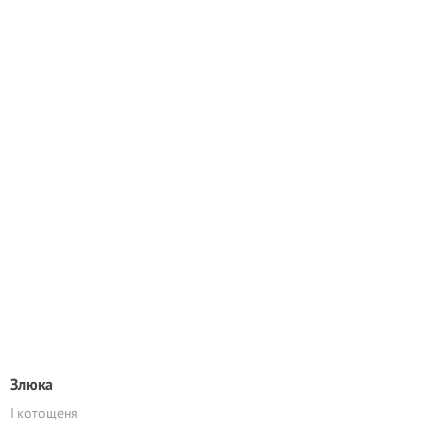
Злюка
І котощеня