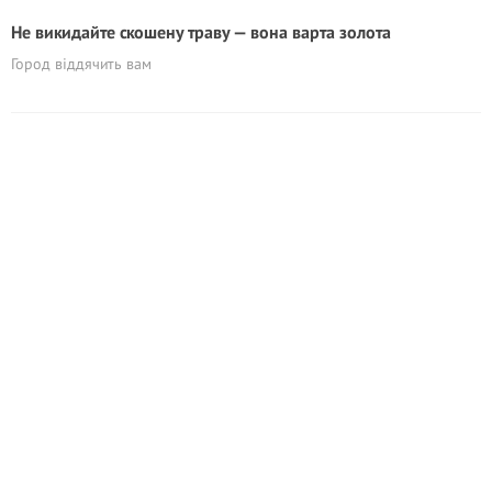
Не викидайте скошену траву — вона варта золота
Город віддячить вам