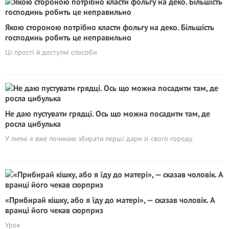
Якою стороною потрібно класти фольгу на деко. Більшість
господинь робить це неправильно
Ці прості й доступні способи
Не даю пустувати грядці. Ось що можна посадити там, де
росла цибулька
У липні я вже починаю збирати перші дари зі свого городу
«Прибирай кішку, або я їду до матері», — сказав чоловік. А
вранці його чекав сюрприз
Урок