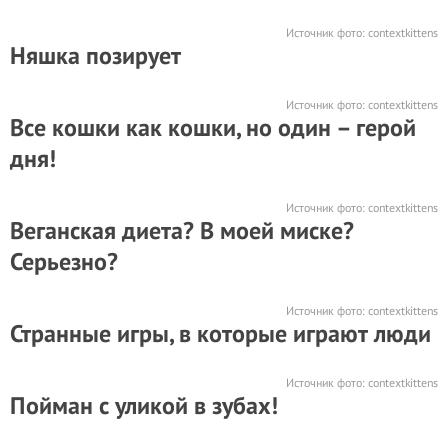
Источник фото:
contextkittens
Няшка позирует
Источник фото:
contextkittens
Все кошки как кошки, но один – герой
дня!
Источник фото:
contextkittens
Веганская диета? В моей миске?
Серьезно?
Источник фото:
contextkittens
Странные игры, в которые играют люди
Источник фото:
contextkittens
Пойман с уликой в зубах!