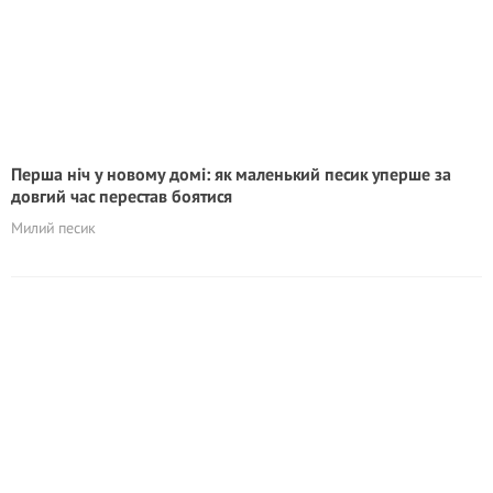
Перша ніч у новому домі: як маленький песик уперше за
довгий час перестав боятися
Милий песик