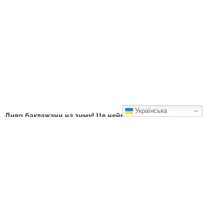
Українська
Диво баклажани на зиму! Це неймовірно смачно, чесно!
Обов’язково приготуйте хоча б раз
Це неймовірно смачно, чесно!