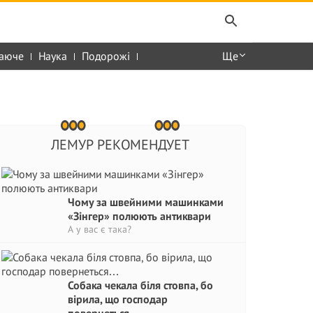
аюче
Наука
Подорожі
Ще
ЛЕМУР РЕКОМЕНДУЕТ
Чому за швейними машинками
«Зінгер» полюють антиквари
А у вас є така?
Собака чекала біля стовпа, бо
вірила, що господар