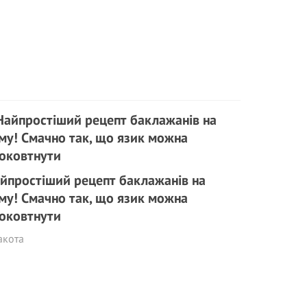
йпростіший рецепт баклажанів на
му! Смачно так, що язик можна
оковтнути
акота