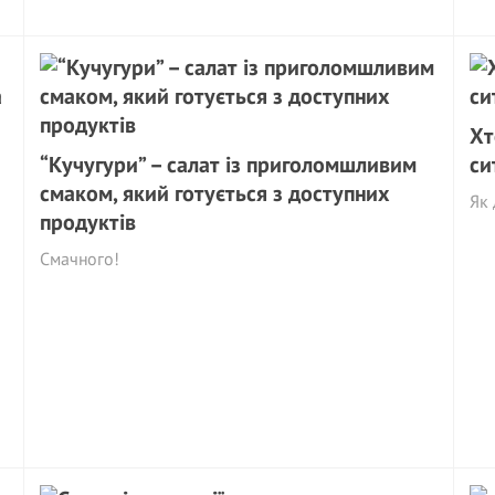
Хт
“Кучугури” – салат із приголомшливим
си
смаком, який готується з доступних
Як 
продуктів
Cмачного!