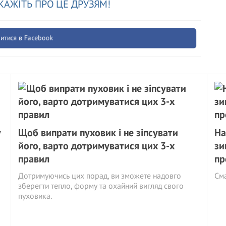
КАЖІТЬ ПРО ЦЕ ДРУЗЯМ!
итися в Facebook
у
Щоб випрати пуховик і не зіпсувати
На
його, варто дотримуватися цих 3-х
зи
правил
пр
Дотримуючись цих порад, ви зможете надовго
См
зберегти тепло, форму та охайний вигляд свого
пуховика.