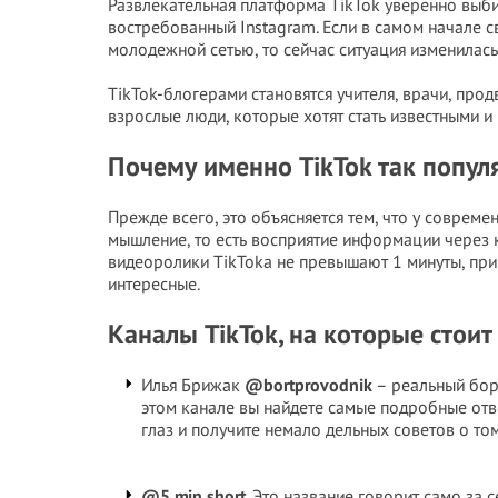
Развлекательная платформа TikTok уверенно выби
востребованный Instagram. Если в самом начале с
молодежной сетью, то сейчас ситуация изменилась
TikTok-блогерами становятся учителя, врачи, про
взрослые люди, которые хотят стать известными и 
Почему именно TikTok так попул
Прежде всего, это объясняется тем, что у соврем
мышление, то есть восприятие информации через 
видеоролики TikTokа не превышают 1 минуты, при
интересные.
Каналы TikTok, на которые стоит
Илья Брижак
@bortprovodnik
– реальный борт
этом канале вы найдете самые подробные отве
глаз и получите немало дельных советов о том
@5.min.short
. Это название говорит само за 