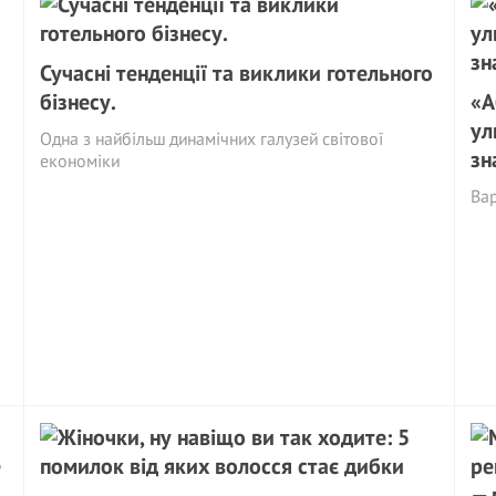
Сучасні тенденції та виклики готельного
бізнесу.
«А
ул
Одна з найбільш динамічних галузей світової
зн
економіки
Вар