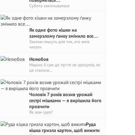
повернеться…
Субота закінчувалася
Як одне фото кішки на
замерзлому ґанку змінило все…
Закони пишуть для тих, хто вміє
читати
Нелюбов
Мишко й сам до пуття не зрозумів, як
це сталося...
Чоловік 7 років возив урожай
сестрі мішками — я вирішила його
провчити
Як вам ідея?
Руда
кішка гризла картон, щоб вижити