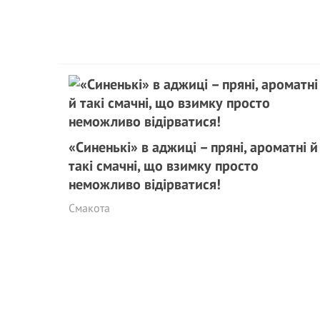
«Синенькі» в аджиці – пряні, ароматні й
такі смачні, що взимку просто
неможливо відірватися!
Смакота