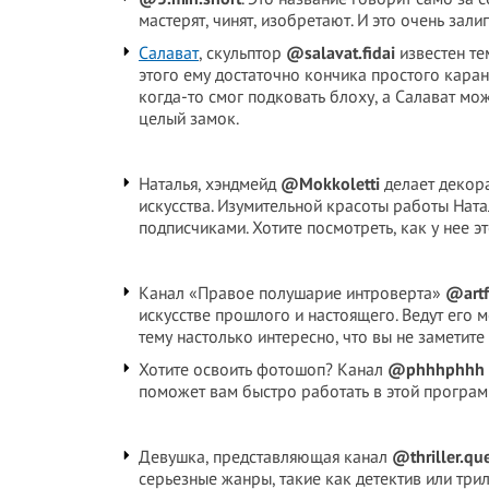
мастерят, чинят, изобретают. И это очень зал
Салават
, скульптор
@salavat.fidai
известен те
этого ему достаточно кончика простого каран
когда-то смог подковать блоху, а Салават мо
целый замок.
Наталья, хэндмейд
@Mokkoletti
делает декора
искусства. Изумительной красоты работы Ната
подписчиками. Хотите посмотреть, как у нее эт
Канал «Правое полушарие интроверта»
@artf
искусстве прошлого и настоящего. Ведут его 
тему настолько интересно, что вы не заметит
Хотите освоить фотошоп? Канал
@phhhphhh
поможет вам быстро работать в этой програм
Девушка, представляющая канал
@thriller.qu
серьезные жанры, такие как детектив или три