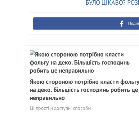
БУЛО ЦІКАВО? РОЗ
Поділ
Якою стороною потрібно класти фольг
на деко. Більшість господинь робить це
неправильно
Ці прості й доступні способи