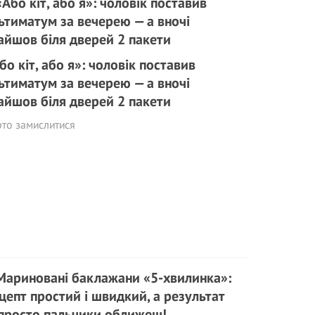
бо кіт, або я»: чоловік поставив
ьтиматум за вечерею — а вночі
айшов біля дверей 2 пакети
то замислитися