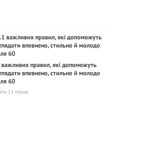
 важливих правил, які допоможуть
глядати впевнено, стильно й молодо
сля 60
іть 11 порад