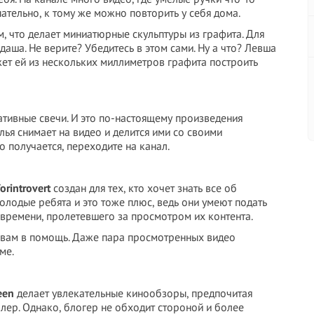
ипательно, к тому же можно повторить у себя дома.
м, что делает миниатюрные скульптуры из графита. Для
даша. Не верите? Убедитесь в этом сами. Ну а что? Левша
жет ей из нескольких миллиметров графита построить
тивные свечи. И это по-настоящему произведения
лья снимает на видео и делится ими со своими
о получается, переходите на канал.
orintrovert
создан для тех, кто хочет знать все об
молодые ребята и это тоже плюс, ведь они умеют подать
е времени, пролетевшего за просмотром их контента.
вам в помощь. Даже пара просмотренных видео
ме.
een
делает увлекательные кинообзоры, предпочитая
ллер. Однако, блогер не обходит стороной и более