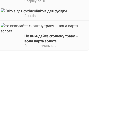
Спершу вони
Квітка для сусідки
До сліз
Не викидайте скошену траву —
вона варта золота
Город віддячить вам