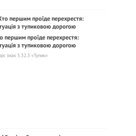
о першим проїде перехрестя:
туація з тупиковою дорогою
діє знак 5.32.3 «Тупик»