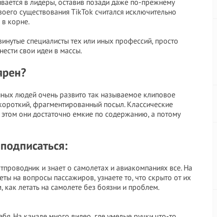
вается в лидеры, оставив позади даже по-прежнему
воего существования TikTok считался исключительно
 в корне.
двинутые специалисты тех или иных профессий, просто
нести свои идеи в массы.
ярен?
енных людей очень развито так называемое клиповое
короткий, фрагментированный посыл. Классические
 этом они достаточно емкие по содержанию, а потому
 подписаться:
проводник и знает о самолетах и авиакомпаниях все. На
ты на вопросы пассажиров, узнаете то, что скрыто от их
, как летать на самолете без боязни и проблем.
себя. На канале много видео, где умелые ручки что-то