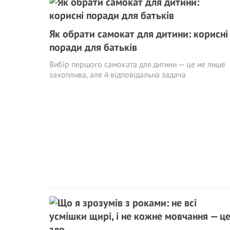
Як обрати самокат для дитини: корисні
поради для батьків
Вибір першого самоката для дитини — це не лише
захоплива, але й відповідальна задача