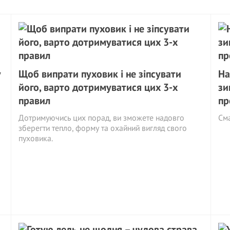
у
Щоб випрати пуховик і не зіпсувати
На
його, варто дотримуватися цих 3-х
зи
правил
пр
Дотримуючись цих порад, ви зможете надовго
См
зберегти тепло, форму та охайний вигляд свого
пуховика.