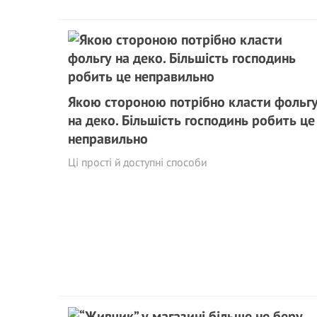
Якою стороною потрібно класти фольг
на деко. Більшість господинь робить це
неправильно
Ці прості й доступні способи