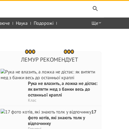
аюче
Наука
Подорожі
Ще
ЛЕМУР РЕКОМЕНДУЕТ
Рука не влазить, а ложка не дістає:
як витягти мед з банки весь до
останньої краплі
Клас
17
фото котів, які знають толк у
відпочинку
Гарнюні