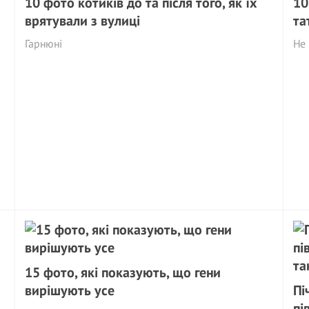
10 фото котиків до та після того, як їх
10
врятували з вулиці
та
Гарнюні
Не 
15 фото, які показують, що гени
вирішують усе
Пі
пі