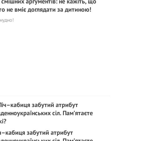
 смішних аргументів: не кажіть, що
то не вміє доглядати за дитиною!
нудно!
ч–кабиця забутий атрибут
вденноукраїнських сіл. Пам’ятаєте