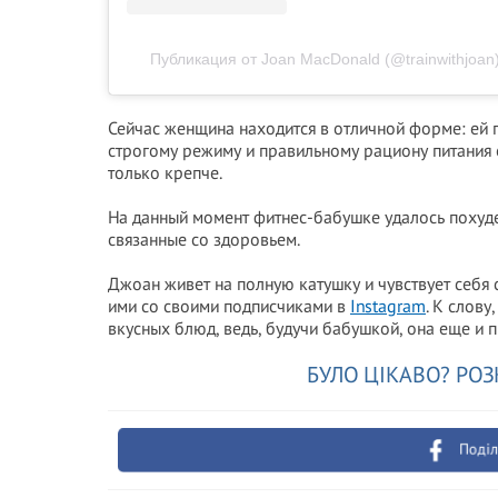
Публикация от Joan MacDonald (@trainwithjoan
Сейчас женщина находится в отличной форме: ей п
строгому режиму и правильному рациону питания о
только крепче.
На данный момент фитнес-бабушке удалось похуде
связанные со здоровьем.
Джоан живет на полную катушку и чувствует себя 
ими со своими подписчиками в
Instagram
. К слов
вкусных блюд, ведь, будучи бабушкой, она еще и п
БУЛО ЦІКАВО? РОЗ
Поділ