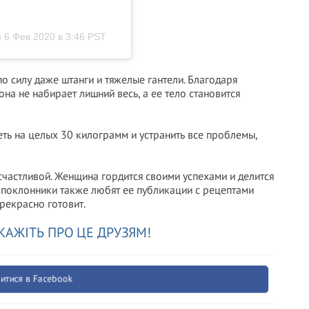
)
6 Фев 2020 в 3:46 PST
о силу даже штанги и тяжелые гантели. Благодаря
на не набирает лишний весь, а ее тело становится
ть на целых 30 килограмм и устранить все проблемы,
счастливой. Женщина гордится своими успехами и делится
у, поклонники также любят ее публикации с рецептами
рекрасно готовит.
КАЖІТЬ ПРО ЦЕ ДРУЗЯМ!
итися в Facebook