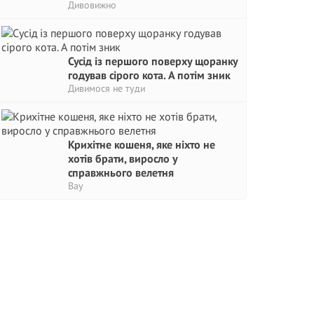
Дивовижно
Сусід із першого поверху щоранку
годував сірого кота. А потім зник
Дивимося не туди
Крихітне кошеня, яке ніхто не
хотів брати, виросло у
справжнього велетня
Вау