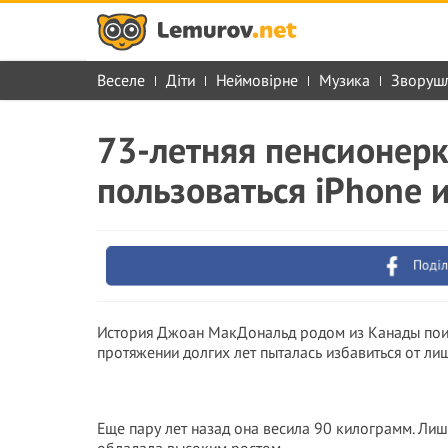
Веселе
Діти
Неймовірне
Музика
Зворуш
73-летняя пенсионерк
пользоваться iPhone и
Поділ
История Джоан МакДональд родом из Канады поист
протяжении долгих лет пыталась избавиться от ли
Еще пару лет назад она весила 90 килограмм. Лиш