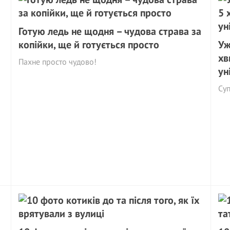
Готую ледь не щодня – чудова страва за
копійки, ще й готується просто
Уж
хв
Пахне просто чудово!
ун
Су