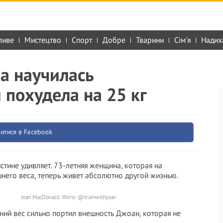
ливе
Мистецтво
Спорт
Добре
Тварини
Сім'я
Надих
а научилась
 похудела на 25 кг
итися в Facebook
ине удивляет. 73-летняя женщина, которая на
шнего веса, теперь живет абсолютно другой жизнью.
Joan MacDonald. Фото: @trainwithjoan
ний вес сильно портил внешность Джоан, которая не