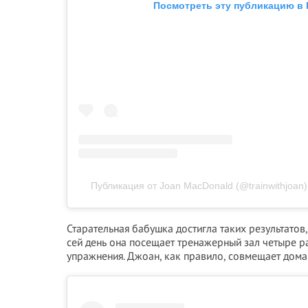
Посмотреть эту публикацию в 
Публикация от Joan MacDonald (@trainwithjoan)
Старательная бабушка достигла таких результатов,
сей день она посещает тренажерный зал четыре р
упражнения. Джоан, как правило, совмещает дома