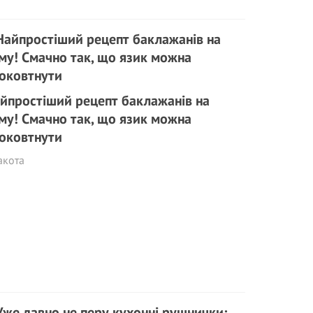
йпростіший рецепт баклажанів на
му! Смачно так, що язик можна
оковтнути
акота