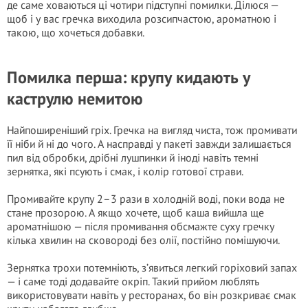
де саме ховаються ці чотири підступні помилки. Ділюся —
щоб і у вас гречка виходила розсипчастою, ароматною і
такою, що хочеться добавки.
Помилка перша: крупу кидають у
каструлю немитою
Найпоширеніший гріх. Гречка на вигляд чиста, тож промивати
її ніби й ні до чого. А насправді у пакеті завжди залишається
пил від обробки, дрібні лушпинки й іноді навіть темні
зернятка, які псують і смак, і колір готової страви.
Промивайте крупу 2–3 рази в холодній воді, поки вода не
стане прозорою. А якщо хочете, щоб каша вийшла ще
ароматнішою — після промивання обсмажте суху гречку
кілька хвилин на сковороді без олії, постійно помішуючи.
Зернятка трохи потемніють, з’явиться легкий горіховий запах
— і саме тоді додавайте окріп. Такий прийом люблять
використовувати навіть у ресторанах, бо він розкриває смак