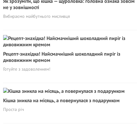
Як зрозуміти, що кішка — щуроловка: головна ознака зовсім
не у зовнішності
Вибираємо майбутнього мисливця
Рецепт-знахідка! Найсмачніший шоколадний пиріг із
дивовижним кремом
Готуйте з задоволенням!
Кішка зникла на місяць, а повернулася з подарунком
Проста річ