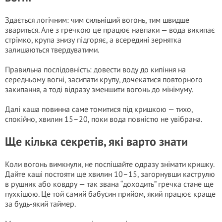
Здається логічним: чим сильніший вогонь, тим швидше
звариться. Але з гречкою це працює навпаки — вода википає
стрімко, крупа знизу підгоряє, а всередині зернятка
залишаються твердуватими.
Правильна послідовність: довести воду до кипіння на
середньому вогні, засипати крупу, дочекатися повторного
закипання, а тоді відразу зменшити вогонь до мінімуму.
Далі каша повинна саме томитися під кришкою — тихо,
спокійно, хвилин 15–20, поки вода повністю не увібрана.
Ще кілька секретів, які варто знати
Коли вогонь вимкнули, не поспішайте одразу знімати кришку.
Дайте каші постояти ще хвилин 10–15, загорнувши каструлю
в рушник або ковдру — так звана “доходить” гречка стане ще
пухкішою. Це той самий бабусин прийом, який працює краще
за будь-який таймер.