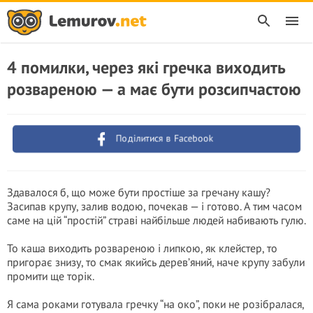
4 помилки, через які гречка виходить
розвареною — а має бути розсипчастою
Поділитися в Facebook
Здавалося б, що може бути простіше за гречану кашу?
Засипав крупу, залив водою, почекав — і готово. А тим часом
саме на цій “простій” страві найбільше людей набивають гулю.
То каша виходить розвареною і липкою, як клейстер, то
пригорає знизу, то смак якийсь дерев’яний, наче крупу забули
промити ще торік.
Я сама роками готувала гречку “на око”, поки не розібралася,