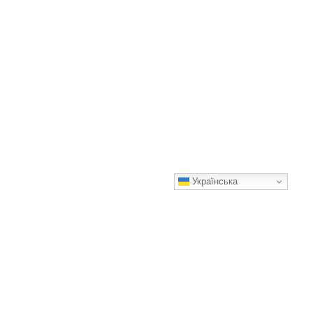
Українська
Песик Бублик довіряв людям більше, ніж інколи варто було
Спочатку я почув сміх.