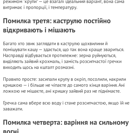
режимом “крупи” — це взагалі ідеальний варіант, вона сама
витримає і пропорції, і температуру.
Помилка третя: каструлю постійно
відкривають і мішають
Багато хто звик заглядати в каструлю щохвилини й
помішувати кашу — здається, що так вона краще звариться.
Насправді відбувається протилежне: зерна руйнуються,
виділяють зайвий крохмаль, і замість розсипчастої гречки
виходить щось на кшталт розмазні.
Правило просте: засипали крупу в окріп, посолили, накрили
кришкою — і більше не чіпаєте до самого кінця варіння. Ані
ложкою не мішаєте, ані кришку зайвий раз не піднімаєте.
Гречка сама вбере всю воду і стане розсипчастою, якщо їй не
заважати.
Помилка четверта: варіння на сильному
вогні