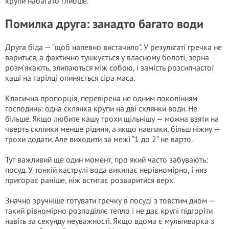
крупи набагато глибше.
Помилка друга: занадто багато води
Друга біда — “щоб напевно вистачило”. У результаті гречка не
вариться, а фактично тушкується у власному болоті, зерна
розм’якають, злипаються між собою, і замість розсипчастої
каші на тарілці опиняється сіра маса.
Класична пропорція, перевірена не одним поколінням
господинь: одна склянка крупи на дві склянки води. Не
більше. Якщо любите кашу трохи щільнішу — можна взяти на
чверть склянки менше рідини, а якщо навпаки, більш ніжну —
трохи додати. Але виходити за межі “1 до 2” не варто.
Тут важливий ще один момент, про який часто забувають:
посуд. У тонкій каструлі вода википає нерівномірно, і низ
пригорає раніше, ніж встигає розваритися верх.
Значно зручніше готувати гречку в посуді з товстим дном —
такий рівномірно розподіляє тепло і не дає крупі підгоріти
навіть за секунду неуважності. Якщо вдома є мультиварка з