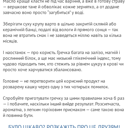
Масло краще класти не під час варіння, а вже в готову страву
— вершкове тане й обволікає кожне зернятко, а от додане
завчасно воно просто “загубиться” у воді.
Зберігати суху крупу варто в щільно закритій скляній або
керамічній банці, подалі від вологи й прямого сонця — так
вона не втратить смак і не заведеться міллю навіть за кілька
місяців.
І наостанок — про користь. Гречка багата на залізо, магній і
рослинний білок, а ще має низький глікемічний індекс, тому
чудово підходить тим, хто стежить за рівнем цукру в крові чи
просто хоче харчуватися збалансовано.
Головне — не перетворити цей корисний продукт на
розварену кашку через одну з тих чотирьох помилок.
Спробуйте приготувати гречку за цими правилами хоча б раз
— і побачите, наскільки інший вийде результат. Розсипчаста,
ароматна, з легким горіховим присмаком — саме такою вона
й повинна бути.
БУЛО ЦІКАВО? РОЗКАЖІТЬ ПРО ЦЕ ДРУЗЯМ!