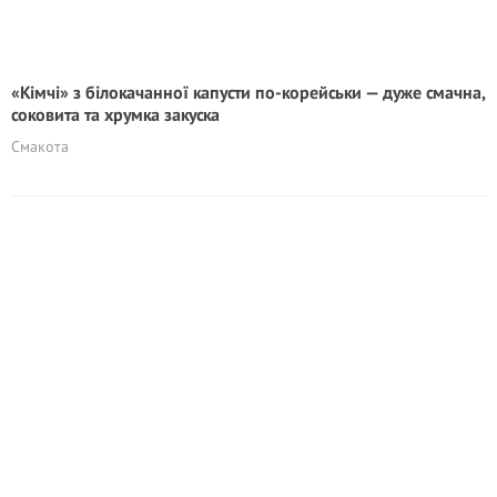
«Кімчі» з білокачанної капусти по-корейськи — дуже смачна,
соковита та хрумка закуска
Смакота