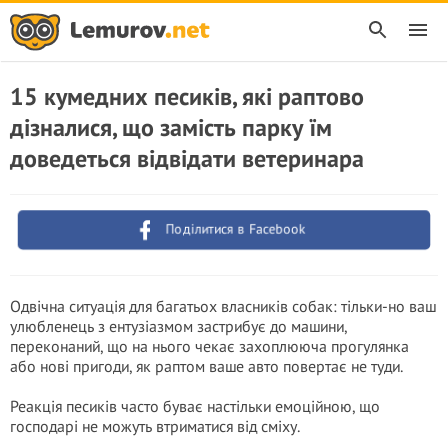
15 кумедних песиків, які раптово
дізналися, що замість парку їм
доведеться відвідати ветеринара
Поділитися в Facebook
Одвічна ситуація для багатьох власників собак: тільки-но ваш
улюбленець з ентузіазмом застрибує до машини,
переконаний, що на нього чекає захоплююча прогулянка
або нові пригоди, як раптом ваше авто повертає не туди.
Реакція песиків часто буває настільки емоційною, що
господарі не можуть втриматися від сміху.