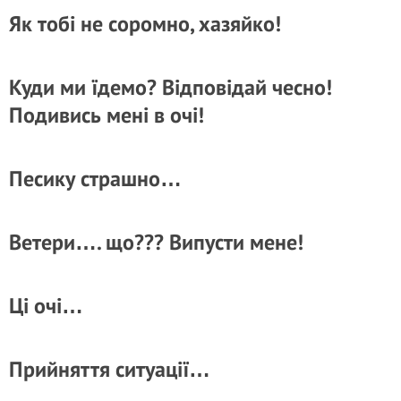
Як тобі не соромно, хазяйко!
Куди ми їдемо? Відповідай чесно!
Подивись мені в очі!
Песику страшно…
Ветери…. що??? Випусти мене!
Ці очі…
Прийняття ситуації…