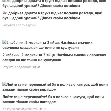
Які добрива додати в ґрунт під час посадки розсади, щоб
був щедрий урожай? Ділюся своїм досвідом
Результат того вартий
2 кабачки, 2 моркви та 2 яйця. Настільки смачних овочевих
оладок ви ще точно не куштували
Готуйте з задоволенням!
Лийте та не переливайте! Як я поливаю кактуси, щоб вони
завжди тішили своїм виглядом
Кактуси завжди тішать мене