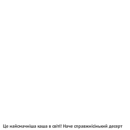
Цe найсмачніша каша в світі! Наче справжнісінький десерт