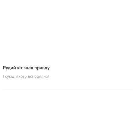
Рудий кіт знав правду
І сусід, якого всі боялися