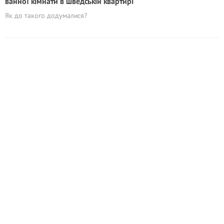
ванної кімнати в шведській квартирі
Як до такого додумалися?