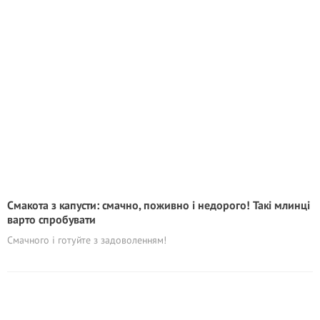
Смакота з капусти: смачно, поживно і недорого! Такі млинці
варто спробувати
Смачного і готуйте з задоволенням!