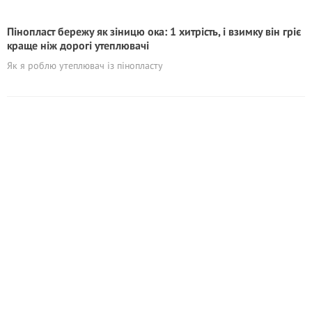
Пінопласт бережу як зіницю ока: 1 хитрість, і взимку він гріє
краще ніж дорогі утеплювачі
Як я роблю утеплювач із пінопласту