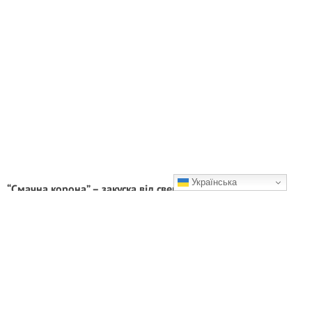
Українська
“Смачна кopoна” – закуска від свекрухи на святковий стіл.
Цей рецепт вона нікому не дає, а я випросила
Цей закусочний торт виглядає неймовірно ефектно