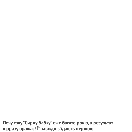
Печу таку “Сирну бабку” вже багато років, а результат
щоразу вражає! Її завжди зʼїдають першою