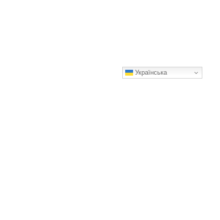
Українська
Кошеня, яке народилося особливим
Добрий вчинок