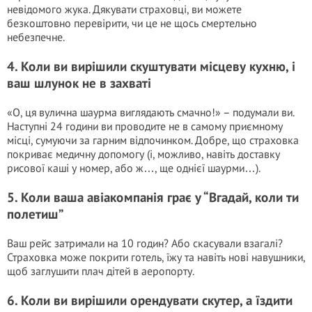
невідомого жука. Дякувати страховці, ви можете
безкоштовно перевірити, чи це не щось смертельно
небезпечне.
4. Коли ви вирішили скуштувати місцеву кухню, і
ваш шлунок не в захваті
«О, ця вулична шаурма виглядають смачно!» – подумали ви.
Наступні 24 години ви проводите не в самому приємному
місці, сумуючи за гарним відпочинком. Добре, що страховка
покриває медичну допомогу (і, можливо, навіть доставку
рисової каші у номер, або ж…, ще однієї шаурми…).
5. Коли ваша авіакомпанія грає у “Вгадай, коли ти
полетиш”
Ваш рейс затримали на 10 годин? Або скасували взагалі?
Страховка може покрити готель, їжу та навіть нові навушники,
щоб заглушити плач дітей в аеропорту.
6. Коли ви вирішили орендувати скутер, а їздити