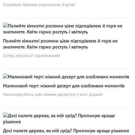
Справжня перлина українських Карпат
Полийте кімнатні рослини цією підгодівлею й горя не
знатимете. Квіти гарно ростуть і квітнуть
Супер результат гарантований
Малиновий торт: ніжний десерт для особливих моментів
Насолоджуйтесь цим ніжним десертом у колі рідних!
Досі палите дерева, як мій сусід? Пропоную краще рішення