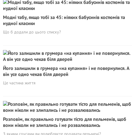
Модні табу, якщо тобі за 45: ніяких бабусинів костюмів та
нудної класики
Що б додали до цього списку?
Його залишили в грумера «на купання» і не повернулися. А
він усе одно чекав біля дверей
Це частина життя
Poзповім, як правильно готувати тісто для пельменів, щоб
вони ніколи не злипались і не розвалювались
З якими соусами ви полюбляєте подавати пельмені?