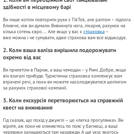
здібності в місцевому барі
Ви лише хотіли повторити рухи з TikTok, але раптом – підлога
ближче, ніж ви думали. Вивихнута нога, лікарня, рахунок на
кілька сотень євро… Але якщо у вас є
страховка
–
вже можна і не сумувати, адже страхова вам все відшкодує.
2. Коли ваша валіза вирішила подорожувати
окремо від вас
Ви прилетіли в Париж, а ваш чемодан – у Римі. Добре, якщо
він взагалі прибуде. Туристична страховка компенсує вам
втрачені речі, а поки ви можете насолоджуватися шопінгом
за рахунок страхової компанії.
3. Коли екскурсія перетворюється на справжній
квест на виживання
Гід сказав, що похід у джунглі – це «легка прогулянка». Ви
вірите, аж поки не опиняєтесь по пояс у багнюці, а ваші
черевики залишаються там назавжди. А ще укус якогось