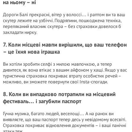
на ньому – ні
Дороги Балі прекрасні, вітер у волоссі… і раптом ви та ваш
скутер лежите на узбіччі. Подряпини, пошкоджена техніка,
переляканий власник скутера – без страховки довелося б
закладати нирку.
7. Коли місцеві мавпи вирішили, що ваш телефон
– це їхня нова іграшка
Ви хотіли зробити селфі з милою мавпочкою, а тепер
дивитеся, як вона втікає з вашим айфоном у хащі. Якщо у вас
туристична страховка покриває втрату особистих речей –
можливо, ви зможете повернути свої Insta-спогади.
8. Коли ви випадково потрапили на місцевий
фестиваль… і загубили паспорт
Гучна музика, багато людей, веселощі… А на ранок ви
виявляєте, що ваш паспорт тепер десь у невідомому всесвіті.
Страховка покриває відновлення документів – і ваші панічні
атаки теж.