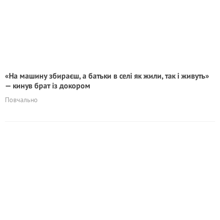
«На машину збираєш, а батьки в селі як жили, так і живуть»
— кинув брат із докором
Повчально