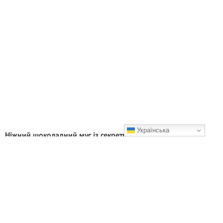
Українська
Ніжний шоколадний мус із секретним інгредієнтом:
бюджетно та дуже смачно!
Смачного!