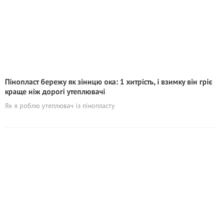
Пінопласт бережу як зіницю ока: 1 хитрість, і взимку він гріє
краще ніж дорогі утеплювачі
Як я роблю утеплювач із пінопласту