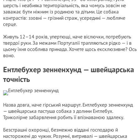
шерсть і неабияка територіальність, яка чомусь зовсім не
заважає бути ніжним із родиною та дітьми. Це собака
контрастів: ззовні — грізний страж, усередині — любляче
серце.
Живуть 12–14 років, упертющі, наче віслючки, потребують
твердої руки. За межами Португалії трапляються рідко — і в
цьому їхня особлива принада. Хочете щось ексклюзивне? Ось
воно.
Ентлебухер зенненхунд — швейцарська
точність
Назва довга, наче гірський маршрут. Ентлебухер зенненхунд
— швейцарська пастуша собака з долини Ентлебух.
Триколірне забарвлення робить її впізнаваною здалеку.
Безстрашні охоронці, безмежно віддані господарю й
насторожені до чужих. Розумні, витривалі — швейцарська