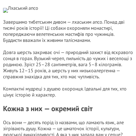
Завершимо тибетським дивом — лхаським апсо. Понад дві
тисячі років історії! Ці собаки охороняли монастирі,
попереджаючи велетенських мастифів про чужинців.
Буддисти вважали їх живими талісманами.
Довга шерсть закриває очі — природний захист від яскравого
сонця в горах. Вузький череп, пильність до чужих і веселощі з
родиною. Зріст 25–28 сантиметрів, вага 5–8 кілограмів.
Живуть 12–15 років, а шерсть у них низькоалергенна —
справжня знахідка для тих, хто має чутливість.
Компактні мудреці з душею охоронця. Ідеальні для тих, хто
цінує історію й характер.
Кожна з них — окремий світ
Ось вони — десять порід із назвами, що ламають язик, але
зігрівають душу. Кожна — це шматочок історії, культури,
людської винахідливості. А яка з них запала вам у серце?