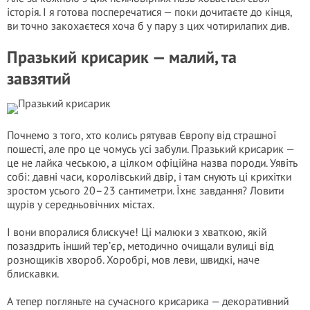
історія. І я готова посперечатися — поки дочитаєте до кінця,
ви точно закохаєтеся хоча б у пару з цих чотирилапих див.
Празький криcарик — малий, та
завзятий
Почнемо з того, хто колись рятував Європу від страшної
пошесті, але про це чомусь усі забули. Празький криcарик —
це не лайка чеською, а цілком офіційна назва породи. Уявіть
собі: давні часи, королівський двір, і там снують ці крихітки
зростом усього 20–23 сантиметри. Їхнє завдання? Ловити
щурів у середньовічних містах.
І вони впоралися блискуче! Ці малюки з хваткою, якій
позаздрить інший тер’єр, методично очищали вулиці від
рознощиків хвороб. Хоробрі, мов леви, швидкі, наче
блискавки.
А тепер погляньте на сучасного криcарика — декоративний