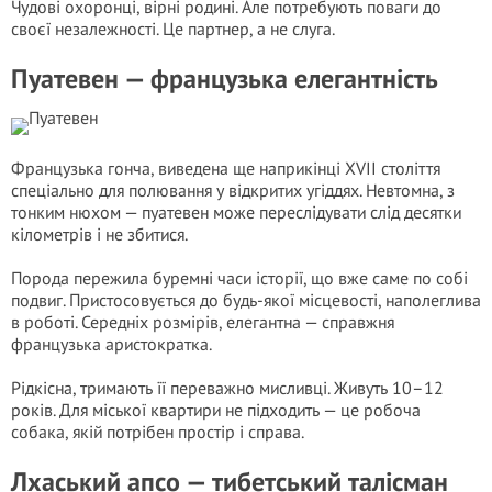
Чудові охоронці, вірні родині. Але потребують поваги до
своєї незалежності. Це партнер, а не слуга.
Пуатевен — французька елегантність
Французька гонча, виведена ще наприкінці XVII століття
спеціально для полювання у відкритих угіддях. Невтомна, з
тонким нюхом — пуатевен може переслідувати слід десятки
кілометрів і не збитися.
Порода пережила буремні часи історії, що вже саме по собі
подвиг. Пристосовується до будь-якої місцевості, наполеглива
в роботі. Середніх розмірів, елегантна — справжня
французька аристократка.
Рідкісна, тримають її переважно мисливці. Живуть 10–12
років. Для міської квартири не підходить — це робоча
собака, якій потрібен простір і справа.
Лхаський апсо — тибетський талісман