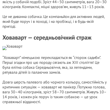
якість у собачій подобі. Зріст 44–50 сантиметрів, вага 20–30
кілограмів. Компактні, міцні здоров’ям, живуть 11–13 років.
Це не диванна собачка. Це компаньйон для активних людей,
який буде поруч і в поході, і на пробіжці, і в будь-якій
пригоді.
Ховаварт — середньовічний страж
“Ховаварт” німецькою перекладається як “сторож садиби”.
Перші згадки про цю породу сягають аж XIII століття! Це
була елітна собака Середньовіччя, яка, за легендами,
рятувала дітей із палаючих замків.
Довга шерсть палевого або чорного кольору, самостійність у
критичних ситуаціях — ховаварт не панікер. Потужна голова,
вага 30–40 кілограмів, зріст 58–70 сантиметрів. Живуть 10–
14 років, і кожен рік поруч із таким собакою — це урок
справжньої відданості.