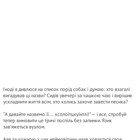
Іноді я дивлюся на список порід собак і думаю: хто взагалі
вигадував ці назви? Сидів увечері за чашкою чаю і вирішив
ускладнити життя всім, хто колись захоче завести песика?
“А давайте назвемо її… ксолоїтцкуїнтлі!” — і все, спробуй
тепер вимовити це тричі поспіль без запинки. Язик
зав’яжеться вузлом.
Але за кожною з цих неймовірних назв ховається своя