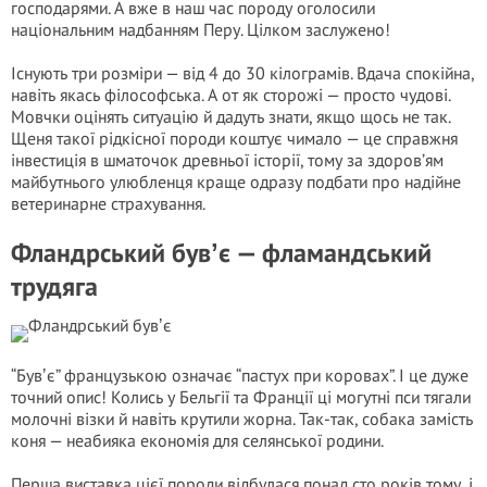
господарями. А вже в наш час породу оголосили
національним надбанням Перу. Цілком заслужено!
Існують три розміри — від 4 до 30 кілограмів. Вдача спокійна,
навіть якась філософська. А от як сторожі — просто чудові.
Мовчки оцінять ситуацію й дадуть знати, якщо щось не так.
Щеня такої рідкісної породи коштує чимало — це справжня
інвестиція в шматочок древньої історії, тому за здоров’ям
майбутнього улюбленця краще одразу подбати про надійне
ветеринарне страхування.
Фландрський бувʼє — фламандський
трудяга
“Бувʼє” французькою означає “пастух при коровах”. І це дуже
точний опис! Колись у Бельгії та Франції ці могутні пси тягали
молочні візки й навіть крутили жорна. Так-так, собака замість
коня — неабияка економія для селянської родини.
Перша виставка цієї породи відбулася понад сто років тому, і