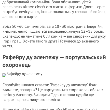
доброзичливий компаньйон. Вони обожнюють дітей —
перевірено віками сімейного життя на фермах. Довга шерсть
потребує вичісування, інакше зваляється у справжній войлок,
але воно того варте.
Зріст 50–60 сантиметрів, вага 18–30 кілограмів. Енергійні,
кмітливі, легко піддаються вихованню, живуть 12–15 років.
Схапендус не лежатиме біля каміна — він створений для руху,
ігор і праці. Хочете такого друга? Готуйтеся до активного
життя.
Рафейру ду алентежу — португальський
охоронець
Спробуйте швидко сказати: “Рафейру ду алентежу”. Язик
зламаєте, правда ж? Це португальська сторожова собака з
регіону Алентежу. Виводили її для охорони худоби ще
наприкінці позаминулого століття.
Міцне тіло (64–74 сантиметри, 35–60 кілограмів), густа