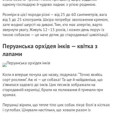
одному господарю й чудово ладнає з усією родиною.
Розміри в цієї породи різні — від 25 до 60 сантиметрів, вага
від 5 до 25 кілограмів. Шкіра потребує зволоження кремом,
зате жодної шерсті на дивані. Тим, хто має алергію, варто
звернути увагу. Живуть 12–15 років, і кожен день поруч із
такою собакою — це наче дотик до стародавньої цивілізації.
Перуанська орхідея інків — квітка з
лапами
Коли я вперше почула цю назву, подумала: “Точно якийсь
сорт рослини”. Аж ні — це собака! Та ще й найдавніша, що
з’явилася задовго до інків. Цих песиків зображали на
стародавній кераміці, брали на полювання й тримали при
храмах.
Перуанці вірили, що тепле тіло цих собак лікує болі в кістках
і суглобах. Цінували настільки, що ховали разом із