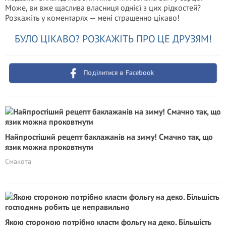
Може, ви вже щаслива власниця однієї з цих рідкостей?
Розкажіть у коментарях — мені страшенно цікаво!
БУЛО ЦІКАВО? РОЗКАЖІТЬ ПРО ЦЕ ДРУЗЯМ!
Поділитися в Facebook
Найпростіший рецепт баклажанів на зиму! Смачно так, що
язик можна проковтнути
Смакота
Якою стороною потрібно класти фольгу на деко. Більшість