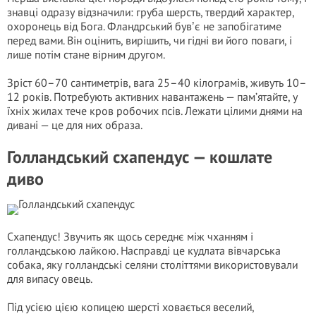
знавці одразу відзначили: груба шерсть, твердий характер,
охоронець від Бога. Фландрський бувʼє не запобігатиме
перед вами. Він оцінить, вирішить, чи гідні ви його поваги, і
лише потім стане вірним другом.
Зріст 60–70 сантиметрів, вага 25–40 кілограмів, живуть 10–
12 років. Потребують активних навантажень — пам’ятайте, у
їхніх жилах тече кров робочих псів. Лежати цілими днями на
дивані — це для них образа.
Голландський схапендус — кошлате
диво
Схапендус! Звучить як щось середнє між чханням і
голландською лайкою. Насправді це кудлата вівчарська
собака, яку голландські селяни століттями використовували
для випасу овець.
Під усією цією копицею шерсті ховається веселий,