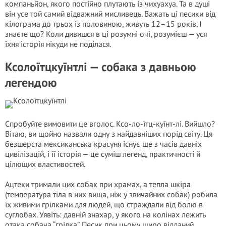
компаньйон, якого постійно плутають із чихуахуа. Та в душі
він усе той самий відважний мисливець. Важать ці песики від
кілограма до трьох із половиною, живуть 12–15 років. І
знаєте що? Коли дивишся в ці розумні очі, розумієш — уся
їхня історія нікуди не поділася.
Ксолоїтцкуїнтлі — собака з давньою
легендою
Спробуйте вимовити це вголос. Ксо-ло-їтц-куїнт-лі. Вийшло?
Вітаю, ви щойно назвали одну з найдавніших порід світу. Ця
безшерста мексиканська красуня існує ще з часів давніх
цивілізацій, і її історія — це суміш легенд, практичності й
цілющих властивостей.
Ацтеки тримали цих собак при храмах, а тепла шкіра
(температура тіла в них вища, ніж у звичайних собак) робила
їх живими грілками для людей, що страждали від болю в
суглобах. Уявіть: давній знахар, у якого на колінах лежить
отака собача “грілка”. Песик при цьому щиро відданий