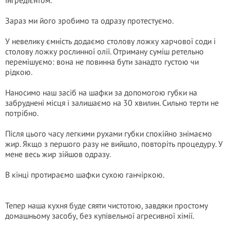
інгредієнтом.
Зараз ми його зробимо та одразу протестуємо.
У невелику ємність додаємо столову ложку харчової соди і
столову ложку рослинної олії. Отриману суміш ретельно
перемішуємо: вона не повинна бути занадто густою чи
рідкою.
Наносимо наш засіб на шафки за допомогою губки на
забруднені місця і залишаємо на 30 хвилин. Сильно терти не
потрібно.
Після цього часу легкими рухами губки спокійно знімаємо
жир. Якщо з першого разу не вийшло, повторіть процедуру. У
мене весь жир зійшов одразу.
В кінці протираємо шафки сухою ганчіркою.
Тепер наша кухня буде сяяти чистотою, завдяки простому
домашньому засобу, без купівельної агресивної хімії.