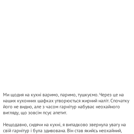
Ми щодня на кухні варимо, паримо, тушкуємо. Через це на
наших кухонних шафках утворюється жирний наліт. Спочатку
його не видно, але з часом гарнітур набуває неохайного
вигляду, що зовсім псує апетит.
Нещодавно, сидячи на кухні, я випадково звернула увагу на
свій гарнітур і була здивована. Він став якийсь неохайний,