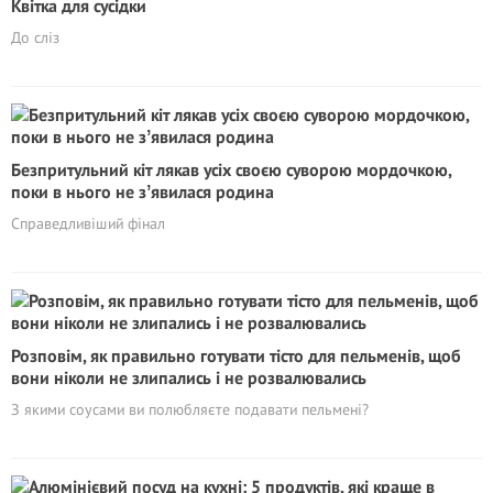
Квітка для сусідки
До сліз
Безпритульний кіт лякав усіх своєю суворою мордочкою,
поки в нього не зʼявилася родина
Справедливіший фінал
Poзповім, як правильно готувати тісто для пельменів, щоб
вони ніколи не злипались і не розвалювались
З якими соусами ви полюбляєте подавати пельмені?