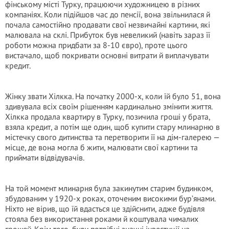
фінському місті Турку, працюючи художницею в різних
компаніях. Коли підійшов час до пенсії, вона звільнилася й
почала самостійно продавати свої незвичайні картини, які
малювала на склі. Прибуток був невеликий (навіть зараз її
роботи можна придбати за 8-10 євро), проте цього
вистачало, щоб покривати основні витрати й виплачувати
кредит.
Жінку звати Хілкка. На початку 2000-х, коли їй було 51, вона
здивувала всіх своїм рішенням кардинально змінити життя.
Хілкка продала квартиру в Турку, позичила гроші у брата,
взяла кредит, а потім ще один, щоб купити стару млинарню в
містечку свого дитинства та перетворити її на дім-галерею —
місце, де вона могла б жити, малювати свої картини та
приймати відвідувачів.
На той момент млинарня була закинутим старим будинком,
збудованим у 1920-х роках, оточеним високими бур’янами.
Ніхто не вірив, що їй вдасться це здійснити, адже будівля
стояла без використання роками й коштувала чималих