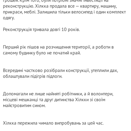
грошей. Крім того, були потрібні значні інвестиції на
реконструкцію. Хілкка продала все — квартиру, машину,
прикраси, меблі. Залишила тільки велосипед і один комплект
одягу.
Реконструкція тривала довгі 10 років.
Перший рік пішов на розчищення території, а роботи в
самому будинку було не початий край.
Всередині частково розібрали конструкції, утеплили дах,
облаштували підігрів підлоги.
Допомагали не лише найняті робітники, а й волонтери,
місцеві мешканці та друг дитинства Хілкки зі своїм
майстровитим сином.
Хілкка пережила чимало випробувань за цей час.