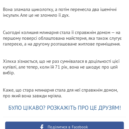
Вона зламала щиколотку, а потім перенесла два ішемічні
інсульти. Але це не зломило її дух.
Сьогодні колишня млинарня стала її справжнім домом — на
першому поверсі облаштована майстерня, яка також слугує
галереєю, а на другому розташоване житлове приміщення.
Хілкка зізнається, що не раз сумнівалася в доцільності цієї
купівлі, але тепер, коли їй 71 рік, вона не шкодує про цей
вибір.
Каже, що стара млинарня стала для неї справжнім домом,
про який вона завжди мріяла.
БУЛО ЦІКАВО? РОЗКАЖІТЬ ПРО ЦЕ ДРУЗЯМ!
Поділитися в Facebook