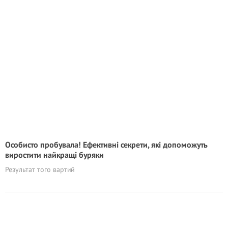
Особисто пробyвала! Eфективні секрети, які допоможуть
виростити найкращі буряки
Результат того вартий