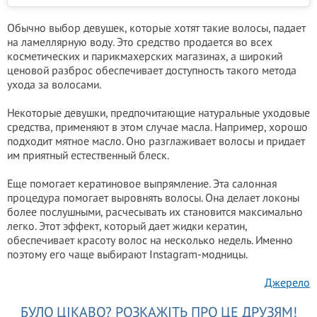
Обычно выбор девушек, которые хотят такие волосы, падает
на ламеллярную воду. Это средство продается во всех
косметических и парикмахерских магазинах, а широкий
ценовой разброс обеспечивает доступность такого метода
ухода за волосами.
Некоторые девушки, предпочитающие натуральные уходовые
средства, применяют в этом случае масла. Например, хорошо
подходит мятное масло. Оно разглаживает волосы и придает
им приятный естественный блеск.
Еще помогает кератиновое выпрямление. Эта салонная
процедура помогает выровнять волосы. Она делает локоны
более послушными, расчесывать их становится максимально
легко. Этот эффект, который дает жидки кератин,
обеспечивает красоту волос на несколько недель. Именно
поэтому его чаще выбирают Instagram-модницы.
Джерело
БУЛО ЦІКАВО? РОЗКАЖІТЬ ПРО ЦЕ ДРУЗЯМ!