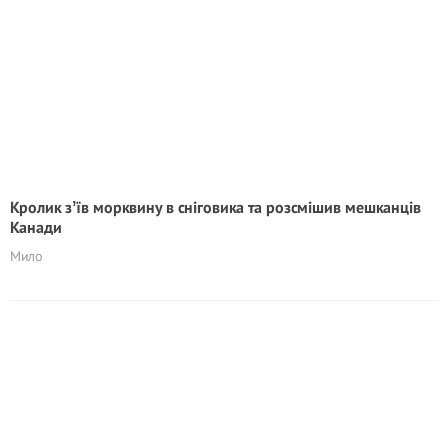
Кролик зʼїв морквину в сніговика та розсмішив мешканців
Канади
Мило