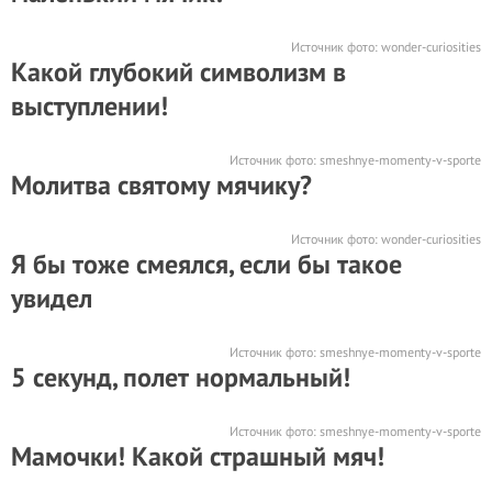
Источник фото:
wonder-curiosities
Какой глубокий символизм в
выступлении!
Источник фото:
smeshnye-momenty-v-sporte
Молитва святому мячику?
Источник фото:
wonder-curiosities
Я бы тоже смеялся, если бы такое
увидел
Источник фото:
smeshnye-momenty-v-sporte
5 секунд, полет нормальный!
Источник фото:
smeshnye-momenty-v-sporte
Мамочки! Какой страшный мяч!