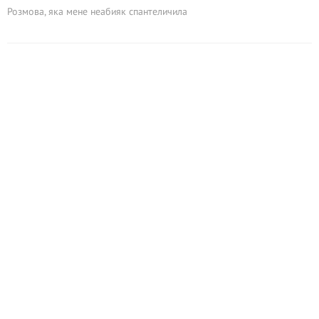
Розмова, яка мене неабияк спантеличила