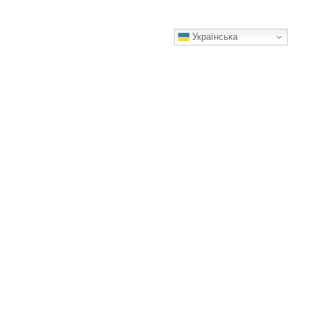
Українська
7 найкращих добрив для троянд, які дають розкішне
цвітіння. Мій чесний рейтинг
Не ускладнюйте