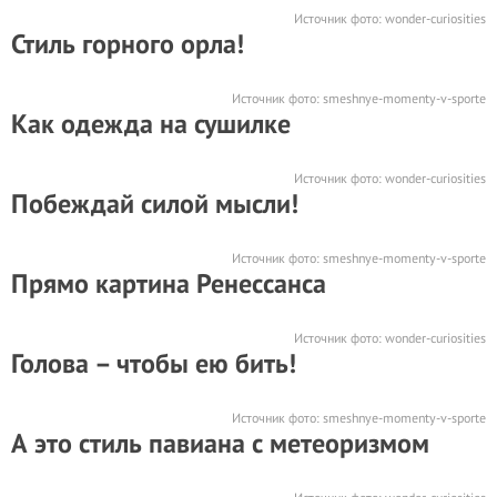
Источник фото:
wonder-curiosities
Стиль горного орла!
Источник фото:
smeshnye-momenty-v-sporte
Как одежда на сушилке
Источник фото:
wonder-curiosities
Побеждай силой мысли!
Источник фото:
smeshnye-momenty-v-sporte
Прямо картина Ренессанса
Источник фото:
wonder-curiosities
Голова – чтобы ею бить!
Источник фото:
smeshnye-momenty-v-sporte
А это стиль павиана с метеоризмом