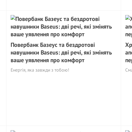
Повербанк Базеус та бездротові
Хр
навушники Baseus: дві речі, які змінять
ап
ваше уявлення про комфорт
пе
Енергія, яка завжди з тобою!
См