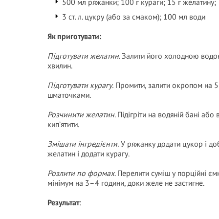
500 мл ряжанки; 100 г кураги; 15 г желатину;
3 ст. л. цукру (або за смаком); 100 мл води
Як приготувати:
Підготувати желатин
. Залити його холодною водо
хвилин.
Підготувати курагу.
Промити, залити окропом на 5–
шматочками.
Розчинити желатин
. Підігріти на водяній бані аб
кип’ятити.
Змішати інгредієнти.
У ряжанку додати цукор і до
желатин і додати курагу.
Розлити по формах
. Перелити суміш у порційні є
мінімум на 3–4 години, доки желе не застигне.
Результат
: