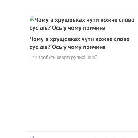
Чому в хрущовках чути кожне слово
сусідів? Ось у чому причина
І як зробити квартиру тихішою?