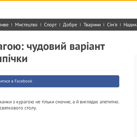
ливе
Мистецтво
Спорт
Добре
Тварини
Сім'я
Надих
агою: чудовий варіант
ипічки
итися в Facebook
жанки з курагою не тільки смачне, а й виглядає апетитно.
 святкового столу.