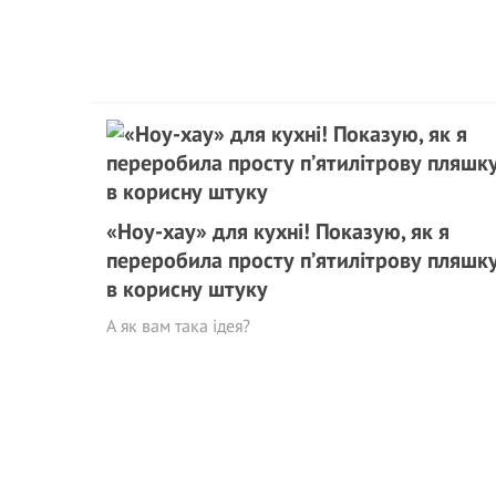
«Ноу-хау» для кухні! Показую, як я
переробила просту п’ятилітрову пляшк
в корисну штуку
А як вам така ідея?