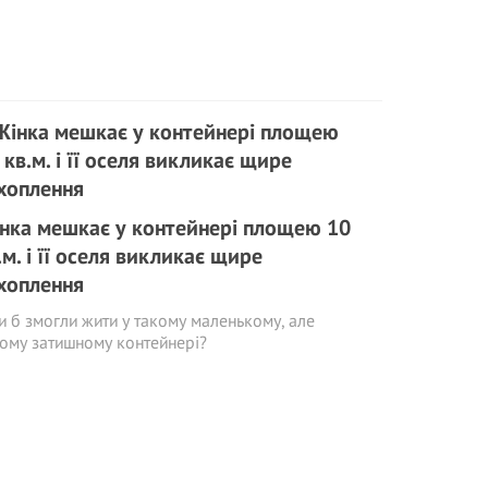
нка мешкає у контейнері площею 10
.м. і її оселя викликає щире
хоплення
и б змогли жити у такому маленькому, але
ому затишному контейнері?