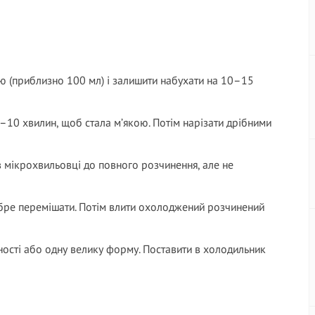
ю (приблизно 100 мл) і залишити набухати на 10–15
10 хвилин, щоб стала м’якою. Потім нарізати дрібними
о в мікрохвильовці до повного розчинення, але не
бре перемішати. Потім влити охолоджений розчинений
мності або одну велику форму. Поставити в холодильник