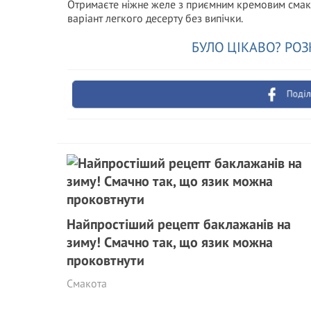
Отримаєте ніжне желе з приємним кремовим смак
варіант легкого десерту без випічки.
БУЛО ЦІКАВО? РОЗ
Поділ
Найпростіший рецепт баклажанів на
зиму! Смачно так, що язик можна
проковтнути
Смакота