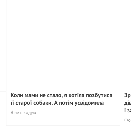
Коли мами не стало, я хотіла позбутися
Зр
її старої собаки. А потім усвідомила
ді
і 
Я не шкодую
Фо