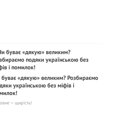
 буває «дякую» великим? Розбираємо
дяки українською без міфів і
милок!
овне — щирість!