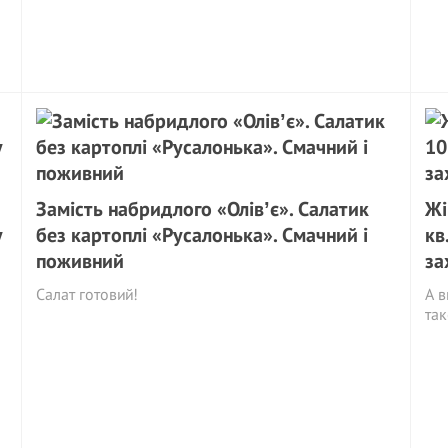
Замість набридлого «Олівʼє». Салатик
Жі
у
без картоплі «Русалонька». Смачний і
кв
поживний
за
Салат готовий!
А в
так