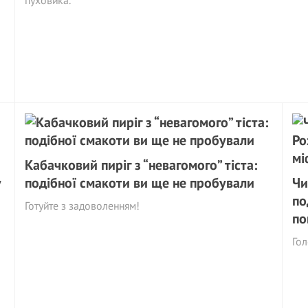
пуховика.
Кабачковий пиріг з “невагомого” тіста:
у
подібної смакоти ви ще не пробували
Чи
по
Готуйте з задоволенням!
по
Гол