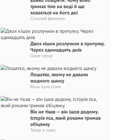
важко повірити: чому воно
тримає тіло на воді й що
ховається на його дні
Солоний феномен
Двох кішок розлучили в притулку.
Через одинадцять днів
Одне серце
Лошатко, якому не давали
жодного шансу
Вона чула різне
Він не тікав — він ішов додому.
Історія пса, який роками тримав
обіцянку
Тепер я знаю