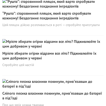
“Рушта”: старовинний пляцок, який варто спробувати
кожному! Бездоганне поєднання інгредієнтів
Цей пляцок дійсно розпливається в роті — спробуйте приготувати
Мрієте збирати огірки відрами все літо? Підживлюйте їх
цим добривом у червні
Спробуйте цей настій
Cліпого песика власники покинули, привʼязавши до батареї
в підʼїзді
Про що мріє кожна тварина