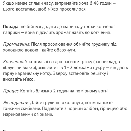
Якщо немає стільки часу, витримайте хоча б 48 годин —
цього достатньо, щоб м’ясо просолилося.
Порада
: не бійтеся додати до маринаду трохи копченої
паприки — вона підсилить аромат навіть до копчення.
Промивання
. Після просолювання обмийте грудинку під
холодною водою і дайте обсохнути.
Копчення
. У коптильні на дно насипте тріску (наприклад, з
яблуні чи вільхи), змішайте її з 1–2 ложками цукру — він дасть
гарну карамельну нотку. Зверху встановіть решітку і
викладіть м’ясо.
Процес
. Коптіть близько 2 годин на помірному вогні.
Як подавати.
Дайте грудинці охолонути, потім наріжте
тонкими скибками. Подавайте з чорним хлібом, гірчицею або
маринованими огірками.