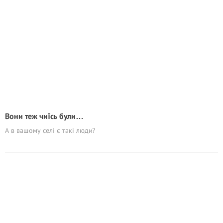
Вони теж чиїсь були…
А в вашому селі є такі люди?