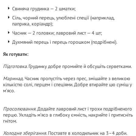
Cвиняча грудинка — 2 шматки;
Cіль, чорний перець, улюблені спеції (наприклад,
паприка, коріандр);
Часник — 2 головки; лавровий лист — 4 шт;
Духмяний перець і перець горошком (подрібнені).
Як готувати:
Підготовка
. Грудинку добре промийте й обсушіть серветками.
Маринад
. Часник пропустіть через прес, змішайте з великою
кількістю солі, перцем і спеціями. Добре втирайте цю суміш у
м’ясо.
Просолювання
. Додайте лавровий лист і трохи подрібненого
перцю. Укладіть м’ясо в глибоку ємність, накрийте і притисніть
гнітом.
Холодне зберігання
. Поставте в холодильник на 3–4 доби.