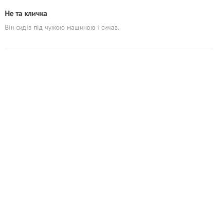
Не та кличка
Він сидів під чужою машиною і сичав.