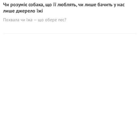
Чи розуміє собака, що її люблять, чи лише бачить у нас
лише джерело їжі
Похвала чи їжа — що обере пес?