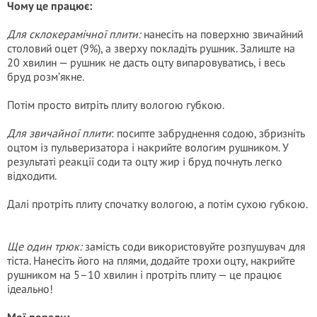
Чому це працює:
Для склокерамічної плити:
нанесіть на поверхню звичайний
столовий оцет (9%), а зверху покладіть рушник. Залиште на
20 хвилин — рушник не дасть оцту випаровуватись, і весь
бруд розм’якне.
Потім просто витріть плиту вологою губкою.
Для звичайної плити
: посипте забруднення содою, збризніть
оцтом із пульверизатора і накрийте вологим рушником. У
результаті реакції соди та оцту жир і бруд почнуть легко
відходити.
Далі протріть плиту спочатку вологою, а потім сухою губкою.
Ще один трюк:
замість соди використовуйте розпушувач для
тіста. Нанесіть його на плями, додайте трохи оцту, накрийте
рушником на 5–10 хвилин і протріть плиту — це працює
ідеально!