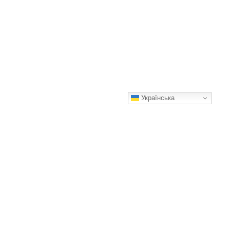
Українська
Паралізований батько створив казкову кімнату для доньок —
ви повинні це побачити! (відео)
Батько, який не здається! 💪