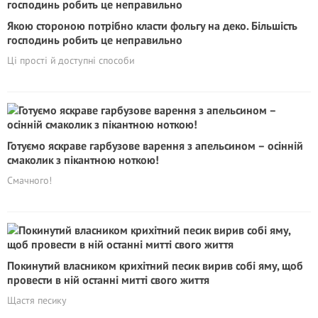
Якою стороною потрібно класти фольгу на деко. Більшість
господинь робить це неправильно
Ці прості й доступні способи
Готуємо яскраве гарбузове варення з апельсином – осінній
смаколик з пікантною ноткою!
Смачного!
Покинутий власником крихітний песик вирив собі яму, щоб
провести в ній останні митті свого життя
Щастя песику