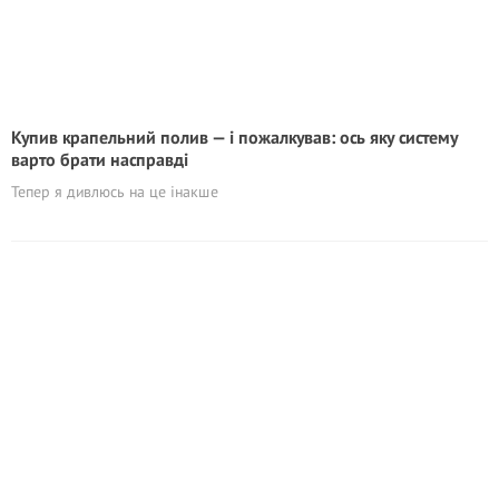
Кyпив крапельний полив — і пожалкував: ось яку систему
варто брати насправді
Тепер я дивлюсь на це інакше