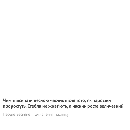
Чим підсипати весною часник після того, як паростки
проростуть. Стебла не жовтіють, а часник росте величезний
Перше весняне підживлення часнику