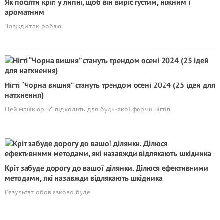
Як посіяти кріп у липні, щоб він виріс густим, ніжним і
ароматним
Завжди так роблю
Нігті “Чорна вишня” стануть трендом осені 2024 (25 ідей для
натхнення)
Цей манікюр 💅 підходить для будь-якої форми нігтів
Кріт забуде дорогу до вашої ділянки. Ділюся ефективними
методами, які назавжди відлякають шкідника
Результат обов’язково буде