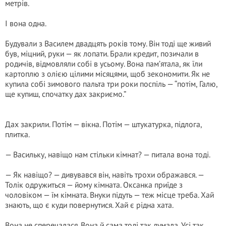
метрів.
І вона одна.
Будували з Василем двадцять років тому. Він тоді ще живий
був, міцний, руки — як лопати. Брали кредит, позичали в
родичів, відмовляли собі в усьому. Вона пам’ятала, як їли
картоплю з олією цілими місяцями, щоб зекономити. Як не
купила собі зимового пальта три роки поспіль — “потім, Галю,
ще купиш, спочатку дах закриємо.”
Дах закрили. Потім — вікна. Потім — штукатурка, підлога,
плитка.
— Васильку, навіщо нам стільки кімнат? — питала вона тоді.
— Як навіщо? — дивувався він, навіть трохи ображався. —
Толік одружиться — йому кімната. Оксанка приїде з
чоловіком — їм кімната. Внуки підуть — теж місце треба. Хай
знають, що є куди повернутися. Хай є рідна хата.
Вона не сперечалася. Вона й сама тоді так думала. Усі так