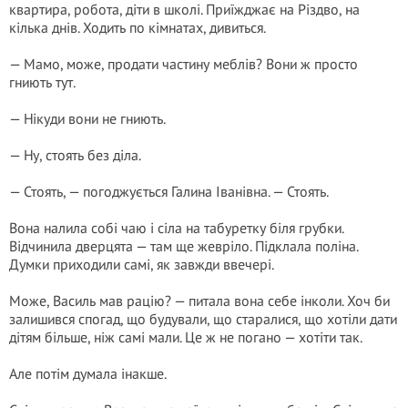
квартира, робота, діти в школі. Приїжджає на Різдво, на
кілька днів. Ходить по кімнатах, дивиться.
— Мамо, може, продати частину меблів? Вони ж просто
гниють тут.
— Нікуди вони не гниють.
— Ну, стоять без діла.
— Стоять, — погоджується Галина Іванівна. — Стоять.
Вона налила собі чаю і сіла на табуретку біля грубки.
Відчинила дверцята — там ще жевріло. Підклала поліна.
Думки приходили самі, як завжди ввечері.
Може, Василь мав рацію? — питала вона себе інколи. Хоч би
залишився спогад, що будували, що старалися, що хотіли дати
дітям більше, ніж самі мали. Це ж не погано — хотіти так.
Але потім думала інакше.