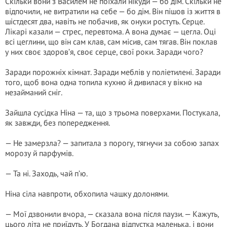
Скільки вони з Василем не поїхали нікуди — бо дім. Скільки не
відпочили, не витратили на себе — бо дім. Він пішов із життя в
шістдесят два, навіть не побачив, як онуки ростуть. Серце.
Лікарі казали — стрес, перевтома. А вона думає — цегла. Оці
всі цеглини, що він сам клав, сам місив, сам тягав. Він поклав
у них своє здоров’я, своє серце, свої роки. Заради чого?
Заради порожніх кімнат. Заради меблів у поліетилені. Заради
того, щоб вона одна топила кухню й дивилася у вікно на
незайманий сніг.
Зайшла сусідка Ніна — та, що з трьома поверхами. Постукала,
як завжди, без попередження.
— Не замерзла? — запитала з порогу, тягнучи за собою запах
морозу й парфумів.
— Та ні. Заходь, чай п’ю.
Ніна сіла навпроти, обхопила чашку долонями.
— Мої дзвонили вчора, — сказала вона після паузи. — Кажуть,
цього літа не приїдуть. У Богдана відпустка маленька, і вони