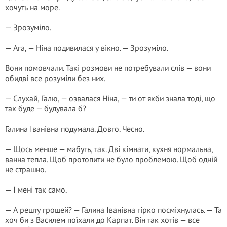
хочуть на море.
— Зрозуміло.
— Ага, — Ніна подивилася у вікно. — Зрозуміло.
Вони помовчали. Такі розмови не потребували слів — вони
обидві все розуміли без них.
— Слухай, Галю, — озвалася Ніна, — ти от якби знала тоді, що
так буде — будувала б?
Галина Іванівна подумала. Довго. Чесно.
— Щось менше — мабуть, так. Дві кімнати, кухня нормальна,
ванна тепла. Щоб протопити не було проблемою. Щоб одній
не страшно.
— І мені так само.
— А решту грошей? — Галина Іванівна гірко посміхнулась. — Та
хоч би з Василем поїхали до Карпат. Він так хотів — все