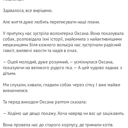
Здавалося, все вирішено.
Але життя дуже любить переписувати наші плани.
У притулку нас зустріла волонтерка Оксана. Вона показувала
собак, розповідала їхні історії, знайомила з найактивнішими
мешканцями. Біля кожного вольєра нас зустрічали радісний
гавкіт, виляючі хвости та надія в очах.
— Оцей молодий, дуже розумний, — усміхнулася Оксана,
показуючи на великого рудого пса. — А цей чудово ладнає з
дітьми.
Ми слухали, кивали, гладили собак через сітку. І вже майже
визначилися.
Та перед виходом Оксана раптом сказала:
— Ходімо ще дещо покажу. Хоча навряд чи вас це зацікавить.
Вона провела нас до старого корпусу, де тримали котів.