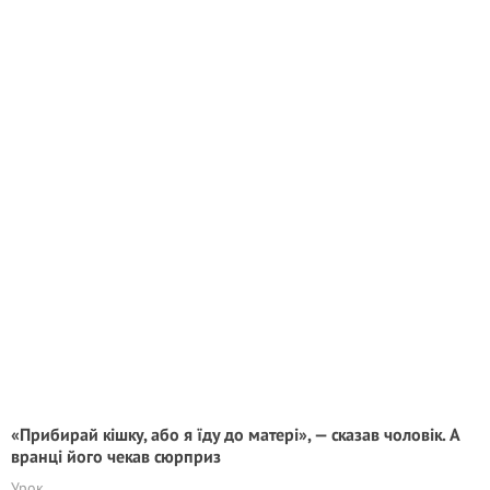
«Прибирай кішку, або я їду до матері», — сказав чоловік. А
вранці його чекав сюрприз
Урок