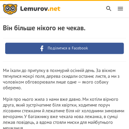
Він більше нікого не чекав.
Поділитися в Facebook
Ми їхали до притулку в похмурий осінній день. За вікном
тягнулися мокрі поля, дерева скидали останнє листя, а ми з
чоловіком обговорювали лише одне — якого собаку
оберемо.
Мрія про нього жила з нами вже давно. Ми хотіли вірного
друга, який зустрічатиме біля хвіртки, ходитиме поруч
лісовими стежками й лежатиме біля ніг холодними зимовими
вечорами. У багажнику вже чекала нова лежанка, в сумці
лежав повідець, а вдома стояли миски для майбутнього
мешканця.