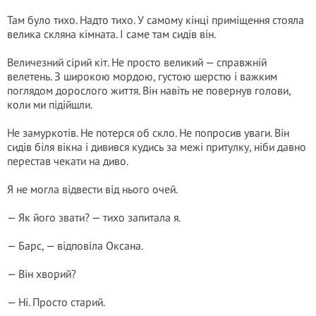
Там було тихо. Надто тихо. У самому кінці приміщення стояла
велика скляна кімната. І саме там сидів він.
Величезний сірий кіт. Не просто великий — справжній
велетень. З широкою мордою, густою шерстю і важким
поглядом дорослого життя. Він навіть не повернув голови,
коли ми підійшли.
Не замуркотів. Не потерся об скло. Не попросив уваги. Він
сидів біля вікна і дивився кудись за межі притулку, ніби давно
перестав чекати на диво.
Я не могла відвести від нього очей.
— Як його звати? — тихо запитала я.
— Барс, — відповіла Оксана.
— Він хворий?
— Ні. Просто старий.