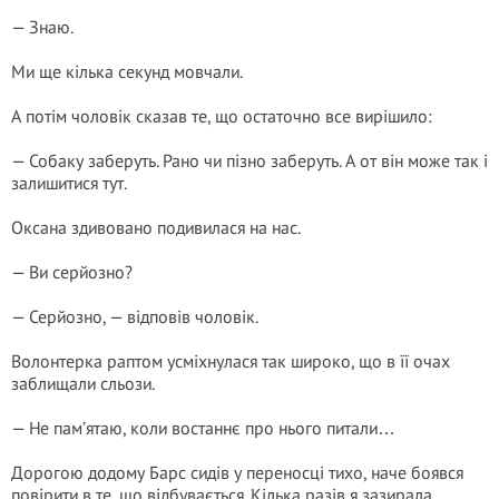
— Знаю.
Ми ще кілька секунд мовчали.
А потім чоловік сказав те, що остаточно все вирішило:
— Собаку заберуть. Рано чи пізно заберуть. А от він може так і
залишитися тут.
Оксана здивовано подивилася на нас.
— Ви серйозно?
— Серйозно, — відповів чоловік.
Волонтерка раптом усміхнулася так широко, що в її очах
заблищали сльози.
— Не пам’ятаю, коли востаннє про нього питали…
Дорогою додому Барс сидів у переносці тихо, наче боявся
повірити в те, що відбувається. Кілька разів я зазирала