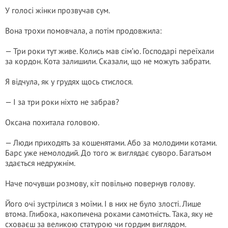
У голосі жінки прозвучав сум.
Вона трохи помовчала, а потім продовжила:
— Три роки тут живе. Колись мав сім’ю. Господарі переїхали
за кордон. Кота залишили. Сказали, що не можуть забрати.
Я відчула, як у грудях щось стислося.
— І за три роки ніхто не забрав?
Оксана похитала головою.
— Люди приходять за кошенятами. Або за молодими котами.
Барс уже немолодий. До того ж виглядає суворо. Багатьом
здається недружнім.
Наче почувши розмову, кіт повільно повернув голову.
Його очі зустрілися з моїми. І в них не було злості. Лише
втома. Глибока, накопичена роками самотність. Така, яку не
сховаєш за великою статурою чи гордим виглядом.