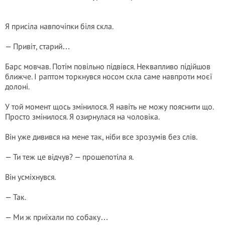
Я присіла навпочіпки біля скла.
— Привіт, старий…
Барс мовчав. Потім повільно підвівся. Неквапливо підійшов
ближче. І раптом торкнувся носом скла саме навпроти моєї
долоні.
У той момент щось змінилося. Я навіть не можу пояснити що.
Просто змінилося. Я озирнулася на чоловіка.
Він уже дивився на мене так, ніби все зрозумів без слів.
— Ти теж це відчув? — прошепотіла я.
Він усміхнувся.
— Так.
— Ми ж приїхали по собаку…