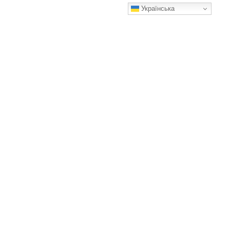
Українська
Не всі помідори однакові: як я навчилася вибирати
правильний томат для кожної страви
Які ваші найулюбленіші?