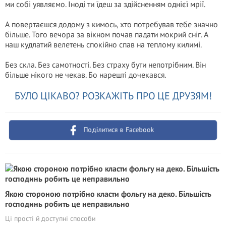
ми собі уявляємо. Іноді ти їдеш за здійсненням однієї мрії.
А повертаєшся додому з кимось, хто потребував тебе значно
більше. Того вечора за вікном почав падати мокрий сніг. А
наш кудлатий велетень спокійно спав на теплому килимі.
Без скла. Без самотності. Без страху бути непотрібним. Він
більше нікого не чекав. Бо нарешті дочекався.
БУЛО ЦІКАВО? РОЗКАЖІТЬ ПРО ЦЕ ДРУЗЯМ!
Поділитися в Facebook
Якою стороною потрібно класти фольгу на деко. Більшість
господинь робить це неправильно
Ці прості й доступні способи