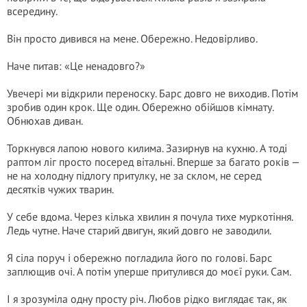
всередину.
Він просто дивився на мене. Обережно. Недовірливо.
Наче питав: «Це ненадовго?»
Увечері ми відкрили переноску. Барс довго не виходив. Потім
зробив один крок. Ще один. Обережно обійшов кімнату.
Обнюхав диван.
Торкнувся лапою нового килима. Зазирнув на кухню. А тоді
раптом ліг просто посеред вітальні. Вперше за багато років —
не на холодну підлогу притулку, не за склом, не серед
десятків чужих тварин.
У себе вдома. Через кілька хвилин я почула тихе муркотіння.
Ледь чутне. Наче старий двигун, який довго не заводили.
Я сіла поруч і обережно погладила його по голові. Барс
заплющив очі. А потім уперше притулився до моєї руки. Сам.
І я зрозуміла одну просту річ. Любов рідко виглядає так, як