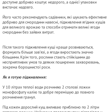
доступне добриво коштує недорого, а однієї упаковки
вистачає надовго.
Його часто рекомендують садівники, які шукають ефективне
добриво для смородини навесні, підживлення ягідних кущів
для великого врожаю та способи отримати великі ягоди
смородини без зайвих витрат.
Після такого підживлення кущі краще розвиваються,
формують більше зав’язі, а ягоди виростають значно
більшими. Крім того, рослини стають стійкішими до
несприятливих умов та деяких поширених захворювань,
зокрема борошнистої роси.
Як я готую підживлення:
У 10 літрах теплої води розчиняю 2 столові ложки
монофосфату калію та добре перемішую до повного
розчинення гранул.
Під кожен дорослий кущ виливаю приблизно по 2 літри