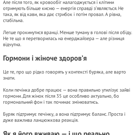
Але після того, як кровообіг налагоджується і клітини
отримують більше кисню — енергія справді з’являється. Не
така, як від кави, яка дає стрибок і потім провал. А рівна,
стабільна.
Легше прокинутися вранці. Менше туману в голові після обіду.
Не те що я перетворилась на енерджайзера — але різниця
відчутна.
Гормони і жіноче здоров’я
Це те, про що рідко говорять у контексті буряка, але варто
знати.
Коли печінка добре працює — вона правильно утилізує зайві
гормони. Для жінок після 35 це особливо актуально, бо
гормональний фон і так починає змінюватись.
Буряк підтримує печінку, а вона підтримує баланс. Проста і
дуже важлива ланцюжкова реакція.
Як я його вживаю — і що реально