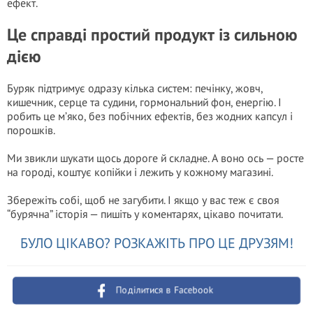
ефект.
Це справді простий продукт із сильною
дією
Буряк підтримує одразу кілька систем: печінку, жовч,
кишечник, серце та судини, гормональний фон, енергію. І
робить це м’яко, без побічних ефектів, без жодних капсул і
порошків.
Ми звикли шукати щось дороге й складне. А воно ось — росте
на городі, коштує копійки і лежить у кожному магазині.
Збережіть собі, щоб не загубити. І якщо у вас теж є своя
“бурячна” історія — пишіть у коментарях, цікаво почитати.
БУЛО ЦІКАВО? РОЗКАЖІТЬ ПРО ЦЕ ДРУЗЯМ!
Поділитися в Facebook