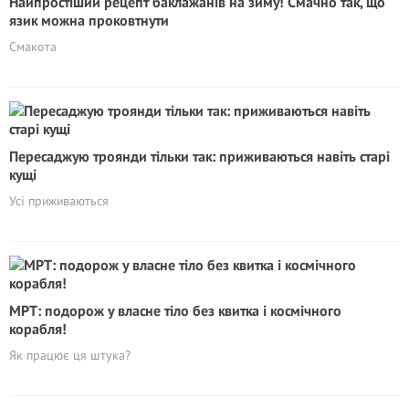
Найпростіший рецепт баклажанів на зиму! Смачно так, що
язик можна проковтнути
Смакота
Пересаджую троянди тільки так: приживаються навіть старі
кущі
Усі приживаються
МРТ: подорож у власне тіло без квитка і космічного
корабля!
Як працює ця штука?