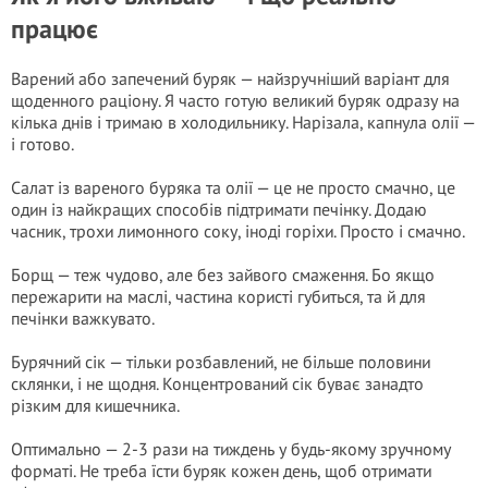
працює
Варений або запечений буряк — найзручніший варіант для
щоденного раціону. Я часто готую великий буряк одразу на
кілька днів і тримаю в холодильнику. Нарізала, капнула олії —
і готово.
Салат із вареного буряка та олії — це не просто смачно, це
один із найкращих способів підтримати печінку. Додаю
часник, трохи лимонного соку, іноді горіхи. Просто і смачно.
Борщ — теж чудово, але без зайвого смаження. Бо якщо
пережарити на маслі, частина користі губиться, та й для
печінки важкувато.
Бурячний сік — тільки розбавлений, не більше половини
склянки, і не щодня. Концентрований сік буває занадто
різким для кишечника.
Оптимально — 2-3 рази на тиждень у будь-якому зручному
форматі. Не треба їсти буряк кожен день, щоб отримати