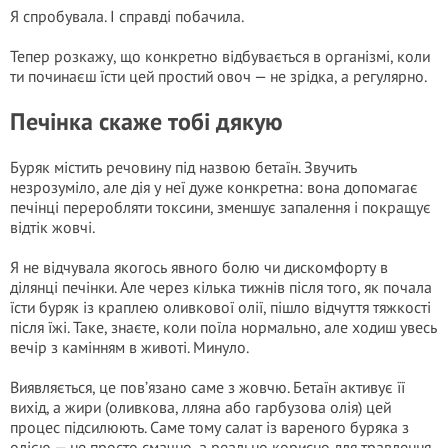
Я спробувала. І справді побачила.
Тепер розкажу, що конкретно відбувається в організмі, коли
ти починаєш їсти цей простий овоч — не зрідка, а регулярно.
Печінка скаже тобі дякую
Буряк містить речовину під назвою бетаїн. Звучить
незрозуміло, але дія у неї дуже конкретна: вона допомагає
печінці переробляти токсини, зменшує запалення і покращує
відтік жовчі.
Я не відчувала якогось явного болю чи дискомфорту в
ділянці печінки. Але через кілька тижнів після того, як почала
їсти буряк із краплею оливкової олії, пішло відчуття тяжкості
після їжі. Таке, знаєте, коли поїла нормально, але ходиш увесь
вечір з камінням в животі. Минуло.
Виявляється, це пов’язано саме з жовчю. Бетаїн активує її
вихід, а жири (оливкова, лляна або гарбузова олія) цей
процес підсилюють. Саме тому салат із вареного буряка з
олією — не просто смачно, а реально корисно для травлення.