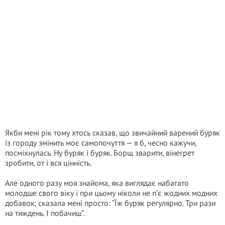
Якби мені рік тому хтось сказав, що звичайний варений буряк
із городу змінить моє самопочуття — я б, чесно кажучи,
посміхнулась. Ну буряк і буряк. Борщ зварити, вінегрет
зробити, от і вся цінність.
Але одного разу моя знайома, яка виглядає набагато
молодше свого віку і при цьому ніколи не п’є жодних модних
добавок, сказала мені просто: “Їж буряк регулярно. Три рази
на тиждень. І побачиш”.