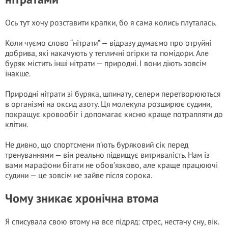
Ось тут хочу розставити крапки, бо я сама колись плуталась.
Коли чуємо слово “нітрати” — відразу думаємо про отруйні
добрива, які накачують у тепличні огірки та помідори. Але
буряк містить інші нітрати — природні. І вони діють зовсім
інакше.
Природні нітрати зі буряка, шпинату, селери перетворюються
в організмі на оксид азоту. Ця молекула розширює судини,
покращує кровообіг і допомагає кисню краще потрапляти до
клітин.
Не дивно, що спортсмени п’ють буряковий сік перед
тренуваннями — він реально підвищує витривалість. Нам із
вами марафони бігати не обов’язково, але краще працюючі
судини — це зовсім не зайве після сорока.
Чому зникає хронічна втома
Я списувала свою втому на все підряд: стрес, нестачу сну, вік.