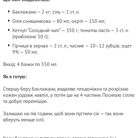
Баклажани — 2 кг; сіль — 1 ст. л.
Олія соняшникова — 80 мл; окріп — 150 мл;
Кетчуп “Солодкий чилі” — 350 г; томатна паста — 3 ст. л.
(приблизно 50 г);
Гірчиця в зернах — 2 ст. л.; часник — 10–12 зубців; оцет
9% — 50 мл.
Вихід: 4 банки по 550 мл.
Як я готую:
Спершу беру баклажани, видаляю плодоніжки та розрізаю
кожен уздовж навпіл, а потім ще на 4 частини. Посипаю сіллю
та добре перемішую.
Залишаю на пів години, щоб вони пустили сік — так вони
вберуть менше олії.