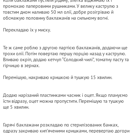
Коли баклажани пустили рідину, злегка віджимаю їх і
промокаю паперовими рушниками. У велику каструлю з
товстим дном наливаю 50 мл олії, добре розігріваю й
обсмажую половину баклажанів на сильному вогні.
Перекладаю їх у миску.
Те ж саме роблю з другою партією баклажанів, додаючи ще
трохи олії. Потім повертаю першу порцію назад у каструлю.
Вливаю окріп, додаю кетчуп “Солодкий чилі”, томатну пасту та
гірчицю в зернах.
Перемішую, накриваю кришкою й тушкую 15 хвилин.
Додаю нарізаний пластинками часник і оцет. Якщо плануємо
їсти відразу, оцет можна пропустити. Перемішую та тушкую
ще 5 хвилин.
Гарячі баклажани розкладаю по стерилізованих банках,
одразу закриваю кип’яченими кришками, перевертаю догори