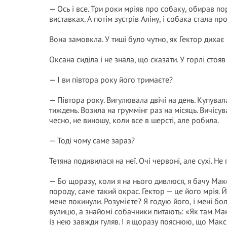
— Ось і все. Три роки мріяв про собаку, обирав по
виставках. А потім зустрів Аліну, і собака стала
Вона замовкла. У тиші було чутно, як Гектор дихає
Оксана сиділа і не знала, що сказати. У горлі стояв
— І ви півтора року його тримаєте?
— Півтора року. Вигулювала двічі на день. Купува
тиждень. Возила на груммінг раз на місяць. Вичісу
чесно, не виношу, коли все в шерсті, але робила.
— Тоді чому саме зараз?
Тетяна подивилася на неї. Очі червоні, але сухі. Н
— Бо щоразу, коли я на нього дивлюся, я бачу Макс
породу, саме такий окрас. Гектор — це його мрія. Йо
мене покинули. Розумієте? Я годую його, і мені бол
вулицю, а знайомі собачники питають: «Як там Мак
із нею завжди гуляв. І я щоразу пояснюю, що Мак