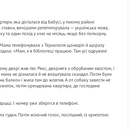
тири, яка дісталася від бабусі, у тихому районі
 ставки, вечорами репетиторувала — українська мова,
ку та один похід у кіно на місяць, якщо без попкорну.
а. Мама телефонувала з Тернополя щонеділі й щоразу
відала: «Мам, я в бібліотеці працюю. Там усі одружені
ьому дворі жив пес Рекс, дворняга з обрубаним хвостом, і
 мама не дізналася й не влаштувала скандал. Потім були
 на балкон і жила там до жовтня. А от собаку завести не
ожиток, потім орендована квартира, де господиня
дошці. І номер уже зберігся в телефоні.
ла гудки. Потім жіночий голос, поспішний, із хрипотою: