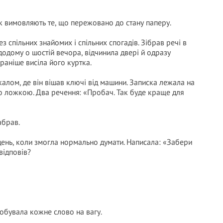
ак вимовляють те, що пережовано до стану паперу.
ез спільних знайомих і спільних спогадів. Зібрав речі в
додому о шостій вечора, відчинила двері й одразу
раніше висіла його куртка.
алом, де він вішав ключі від машини. Записка лежала на
ою ложкою. Два речення: «Пробач. Так буде краще для
абрав.
день, коли змогла нормально думати. Написала: «Забери
 відповів?
робувала кожне слово на вагу.