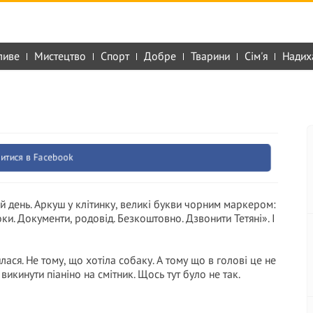
ливе
Мистецтво
Спорт
Добре
Тварини
Сім'я
Надих
итися в Facebook
ій день. Аркуш у клітинку, великі букви чорним маркером:
ки. Документи, родовід. Безкоштовно. Дзвонити Тетяні». І
ася. Не тому, що хотіла собаку. А тому що в голові це не
икинути піаніно на смітник. Щось тут було не так.