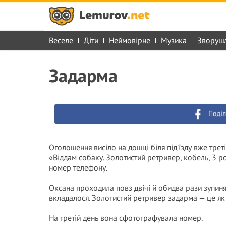
Веселе
Діти
Неймовірне
Музика
Зворуш
Задарма
Поділ
Оголошення висіло на дошці біля під’їзду вже трет
«Віддам собаку. Золотистий ретривер, кобель, 3 ро
номер телефону.
Оксана проходила повз двічі й обидва рази зупинял
вкладалося. Золотистий ретривер задарма — це як в
На третій день вона сфотографувала номер.