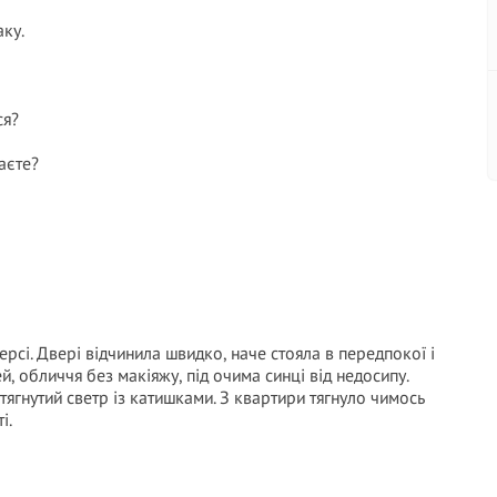
аку.
ся?
аєте?
ерсі. Двері відчинила швидко, наче стояла в передпокої і
ей, обличчя без макіяжу, під очима синці від недосипу.
ягнутий светр із катишками. З квартири тягнуло чимось
і.