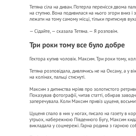
Тетяна сіла на диван. Потерла перенісся двома пал
на ступню. Вона подивилася на нього згори вниз і 
лежати на тому самому місці, тільки притиснув вуха
— Сідайте, — сказала Тетяна. — Я розповім.
Три роки тому все було добре
Гектора купив чоловік. Максим. Три роки тому, ко
Тетяна розповідала, дивлячись не на Оксану, а у ві
на колінах, пальці стиснуті.
Максим з дитинства мріяв про золотистого ретриве
Показував фотографії, читав статті, обирав завод
заперечувала. Коли Максим привіз цуценя, восьми
Цуценя спало в них у ногах, писало на газету в ко
утрьох, набережною Південного Бугу, Максим кидав
викладала у соцмережі. Гарна родина з гарною с