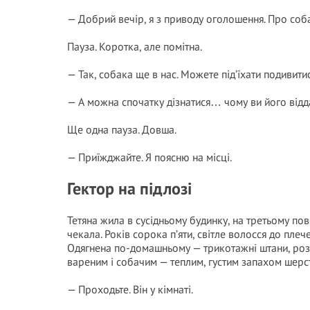
— Добрий вечір, я з приводу оголошення. Про соб
Пауза. Коротка, але помітна.
— Так, собака ще в нас. Можете під’їхати подивити
— А можна спочатку дізнатися… чому ви його відд
Ще одна пауза. Довша.
— Приїжджайте. Я поясню на місці.
Гектор на підлозі
Тетяна жила в сусідньому будинку, на третьому пов
чекала. Років сорока п’яти, світле волосся до плеч
Одягнена по-домашньому — трикотажні штани, розт
вареним і собачим — теплим, густим запахом шерст
— Проходьте. Він у кімнаті.