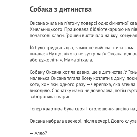
Собака з дитинства
Оксана жила на п’ятому поверсі однокімнатної квар
Хмельницького. Працювала бібліотекаркою на пів
початкові класи. Грошей вистачало на їжу, комунал
Їй було тридцять два, заміж не вийшла, жила сам
питала: «Ну що, нікого не зустріла?» Оксана відпо
або дуже літні». Мама зітхала.
Собаку Оксана хотіла давно, ще з дитинства. У їхн
маленька Оксана тягала йому котлети з дому, поки
коти, хом’яки, одного разу — черепаха, яка втекла
виходило. Спочатку мама не дозволяла, потім гурт
забороняла тварин.
Тепер квартира була своя. І оголошення висіло на 
Оксана набрала ввечері, після вечері. Довго слуха
— Алло?