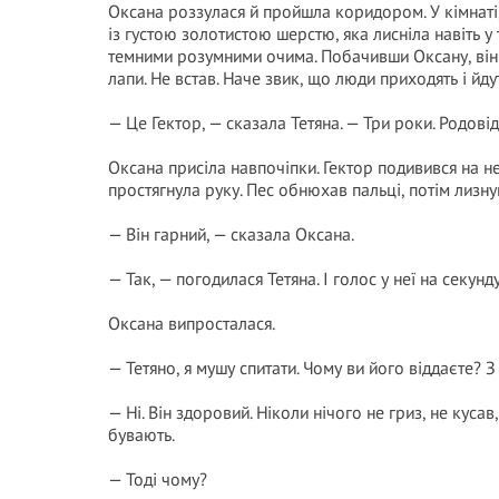
Оксана роззулася й пройшла коридором. У кімнаті, 
із густою золотистою шерстю, яка лисніла навіть 
темними розумними очима. Побачивши Оксану, він 
лапи. Не встав. Наче звик, що люди приходять і йдут
— Це Гектор, — сказала Тетяна. — Три роки. Родовід,
Оксана присіла навпочіпки. Гектор подивився на неї
простягнула руку. Пес обнюхав пальці, потім лизн
— Він гарний, — сказала Оксана.
— Так, — погодилася Тетяна. І голос у неї на секунд
Оксана випросталася.
— Тетяно, я мушу спитати. Чому ви його віддаєте?
— Ні. Він здоровий. Ніколи нічого не гриз, не куса
бувають.
— Тоді чому?