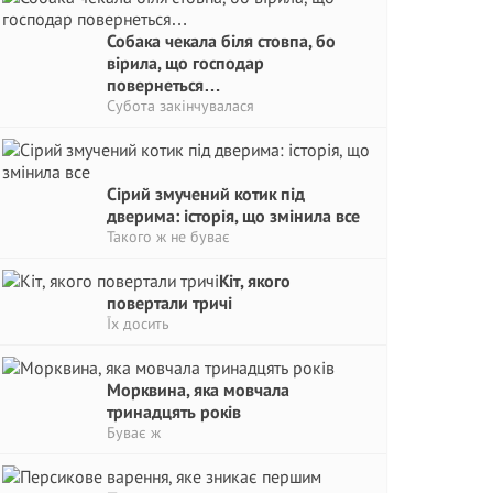
Собака чекала біля стовпа, бо
вірила, що господар
повернеться…
Субота закінчувалася
Сірий змучений котик під
дверима: історія, що змінила все
Такого ж не буває
Кіт, якого
повертали тричі
Їх досить
Морквина, яка мовчала
тринадцять років
Буває ж