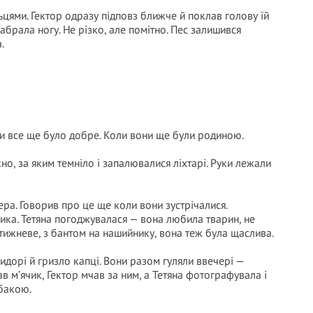
ьцями. Гектор одразу підповз ближче й поклав голову їй
забрала ногу. Не різко, але помітно. Пес залишився
.
ли все ще було добре. Коли вони ще були родиною.
кно, за яким темніло і запалювалися ліхтарі. Руки лежали
ра. Говорив про це ще коли вони зустрічалися.
чика. Тетяна погоджувалася — вона любила тварин, не
тижневе, з бантом на нашийнику, вона теж була щаслива.
ридорі й гризло капці. Вони разом гуляли ввечері —
 м’ячик, Гектор мчав за ним, а Тетяна фотографувала і
обакою.