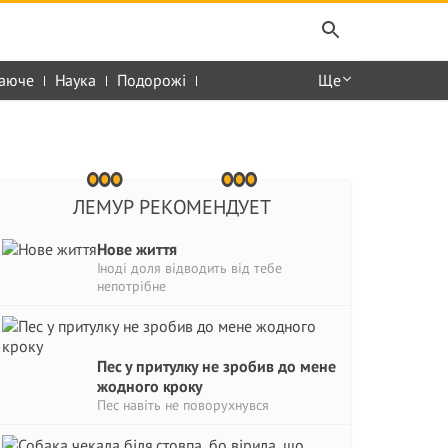
аюче
Наука
Подорожі
Ще
ЛЕМУР РЕКОМЕНДУЕТ
Нове життя
Іноді доля відводить від тебе
непотрібне
Пес у притулку не зробив до мене
жодного кроку
Пес навіть не поворухнувся