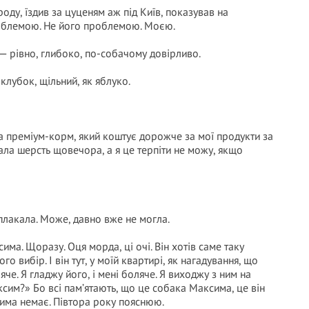
роду, їздив за цуценям аж під Київ, показував на
 проблемою. Не його проблемою. Моєю.
 — рівно, глибоко, по-собачому довірливо.
 клубок, щільний, як яблуко.
ла преміум-корм, який коштує дорожче за мої продукти за
вала шерсть щовечора, а я це терпіти не можу, якщо
е плакала. Може, давно вже не могла.
има. Щоразу. Оця морда, ці очі. Він хотів саме таку
го вибір. І він тут, у моїй квартирі, як нагадування, що
яче. Я гладжу його, і мені боляче. Я виходжу з ним на
сим?» Бо всі пам’ятають, що це собака Максима, це він
сима немає. Півтора року пояснюю.