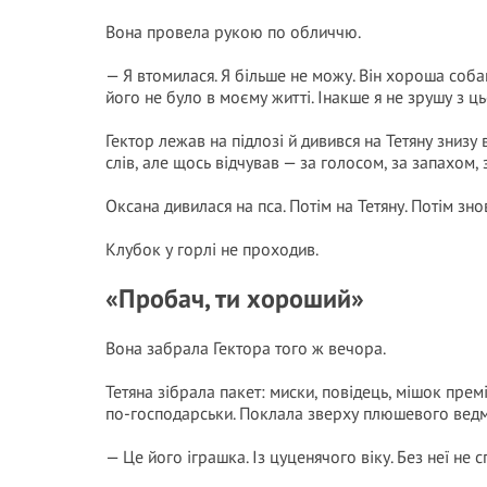
Вона провела рукою по обличчю.
— Я втомилася. Я більше не можу. Він хороша собака
його не було в моєму житті. Інакше я не зрушу з ць
Гектор лежав на підлозі й дивився на Тетяну знизу в
слів, але щось відчував — за голосом, за запахом, 
Оксана дивилася на пса. Потім на Тетяну. Потім зно
Клубок у горлі не проходив.
«Пробач, ти хороший»
Вона забрала Гектора того ж вечора.
Тетяна зібрала пакет: миски, повідець, мішок прем
по-господарськи. Поклала зверху плюшевого ведме
— Це його іграшка. Із цуценячого віку. Без неї не с