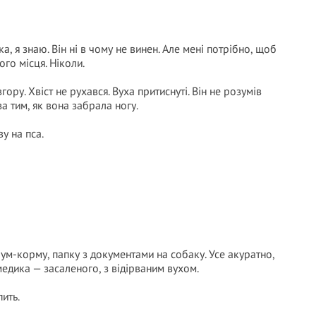
, я знаю. Він ні в чому не винен. Але мені потрібно, щоб
ого місця. Ніколи.
гору. Хвіст не рухався. Вуха притиснуті. Він не розумів
за тим, як вона забрала ногу.
ву на пса.
іум-корму, папку з документами на собаку. Усе акуратно,
дика — засаленого, з відірваним вухом.
пить.