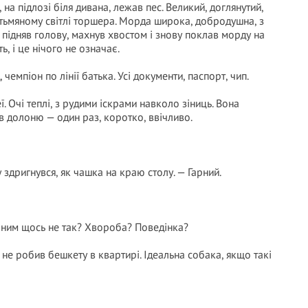
на підлозі біля дивана, лежав пес. Великий, доглянутий,
у тьмяному світлі торшера. Морда широка, добродушна, з
підняв голову, махнув хвостом і знову поклав морду на
ь, і це нічого не означає.
 чемпіон по лінії батька. Усі документи, паспорт, чип.
. Очі теплі, з рудими іскрами навколо зіниць. Вона
ув долоню — один раз, коротко, ввічливо.
у здригнувся, як чашка на краю столу. — Гарний.
 З ним щось не так? Хвороба? Поведінка?
в, не робив бешкету в квартирі. Ідеальна собака, якщо такі