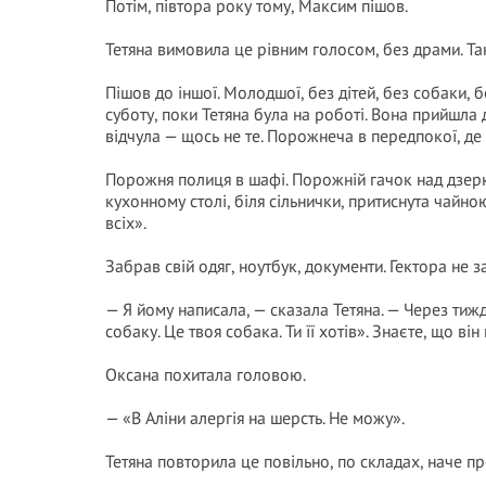
Потім, півтора року тому, Максим пішов.
Тетяна вимовила це рівним голосом, без драми. Т
Пішов до іншої. Молодшої, без дітей, без собаки, б
суботу, поки Тетяна була на роботі. Вона прийшла 
відчула — щось не те. Порожнеча в передпокої, де 
Порожня полиця в шафі. Порожній гачок над дзерк
кухонному столі, біля сільнички, притиснута чайн
всіх».
Забрав свій одяг, ноутбук, документи. Гектора не з
— Я йому написала, — сказала Тетяна. — Через тиж
собаку. Це твоя собака. Ти її хотів». Знаєте, що він
Оксана похитала головою.
— «В Аліни алергія на шерсть. Не можу».
Тетяна повторила це повільно, по складах, наче п