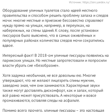
Источник:
https://zen.yandex.ru/
Оборудование уличных туалетов стало идеей местного
правительства и способом решить проблему запаха и следов
мочи: многие местные и приезжие бессовестно справляют
нужду прямо на улицах, например, в переулках, на
набережных, на стены зданий. К слову, после установки
писсуаров было выяснено, что в самых оживлённых и
популярных районах количества следов мочи сократились
вдвое.
Интересный факт! В 2018-ом уличные писсуары появились на
парижских улицах. Но местные запротестовали и попросили
власти убрать сие «безобразие».
Хотя задумка необычная, не все довольны ею. Многие
утверждают, что не желают лицезреть спины мужчин,
заведомо зная, чем они занимаются. Характерные звуки
также могут доставлять дискомфорт, как и запах, который
всё равно может присутствовать. А некоторые и вовсе
промахиваются, оставляя следы на асфальте.
Помимо всего прочего, уличные писсуары – это настоящая