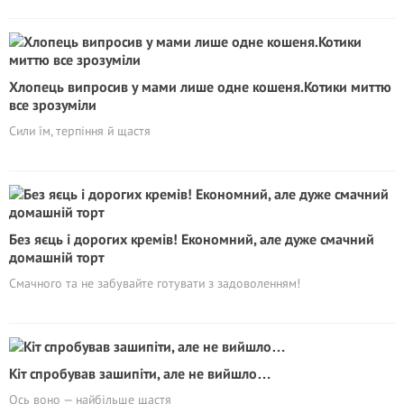
Хлопець випросив у мами лише одне кошеня.Котики миттю
все зрозуміли
Сили їм, терпіння й щастя
Без яєць і дорогих кремів! Економний, але дуже смачний
домашній торт
Смачного та не забувайте готувати з задоволенням!
Кіт спробував зашипіти, але не вийшло…
Ось воно — найбільше щастя