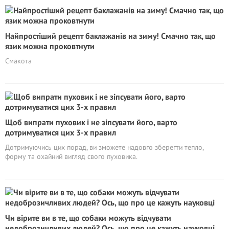
Найпростіший рецепт баклажанів на зиму! Смачно так, що
язик можна проковтнути
Смакота
Щоб випрати пуховик і не зіпсувати його, варто
дотримуватися цих 3-х правил
Дотримуючись цих порад, ви зможете надовго зберегти тепло,
форму та охайний вигляд свого пуховика.
Чи вірите ви в те, що собаки можуть відчувати
недоброзичливих людей? Ось, що про це кажуть науковці