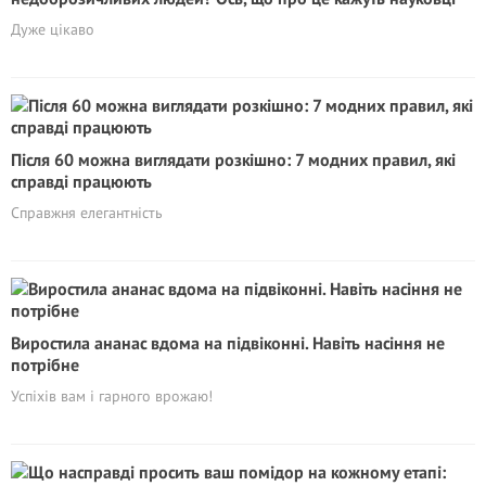
Дуже цікаво
Після 60 можна виглядати розкішно: 7 модних правил, які
справді працюють
Справжня елегантність
Виростила ананас вдома на підвіконні. Навіть насіння не
потрібне
Успіхів вам і гарного врожаю!