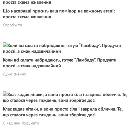
Що насправді просить ваш помідор на кожному етапі:
проста схема живлення
Спробуйте
Коли всі салати набридають, готую “Ламбаду”. Продукти
прості, а смак надзвичайний
Дуже смачно
Клас кидав літаки, а вона просто сіла і закрила обличчя. Те,
що сталося через тиждень, вона зберігає досі
Є над чим подумати