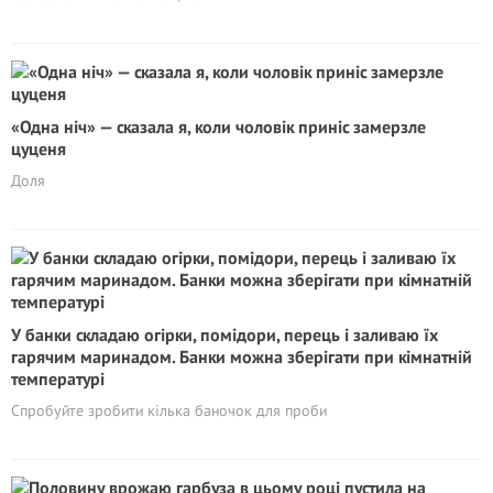
«Одна ніч» — сказала я, коли чоловік приніс замерзле
цуценя
Доля
У банки складаю огірки, помідори, перець і заливаю їх
гарячим маринадом. Банки можна зберігати при кімнатній
температурі
Спробуйте зробити кілька баночок для проби