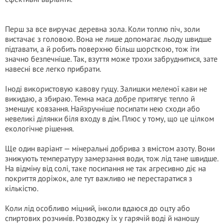
Перш за все виручає деревна зола. Коли топлю піч, золи
вистачає з головою. Вона не лише допомагає льоду швидше
підтавати, а й робить поверхню більш шорсткою, тож іти
значно безпечніше. Так, взуття може трохи забруднитися, зате
навесні все легко прибрати.
Іноді використовую кавову гущу. Залишки меленої кави не
викидаю, а збираю. Темна маса добре притягує тепло й
зменшує ковзання. Найзручніше посипати нею сходи або
невеликі ділянки біля входу в дім. Плюс у тому, що це цілком
екологічне рішення.
Ще один варіант — мінеральні добрива з вмістом азоту. Вони
знижують температуру замерзання води, тож лід тане швидше.
На відміну від солі, таке посипання не так агресивно діє на
покриття доріжок, але тут важливо не перестаратися з
кількістю.
Коли лід особливо міцний, інколи вдаюся до оцту або
спиртових розчинів. Розводжу їх у гарячій воді й наношу