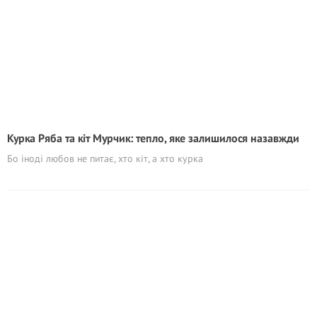
Курка Ряба та кіт Мурчик: тепло, яке залишилося назавжди
Бо іноді любов не питає, хто кіт, а хто курка