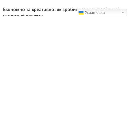
Економно та креативно: як зробити садову доріжку зі
Українська
старого лінолеуму
Простий і дієвий спосіб