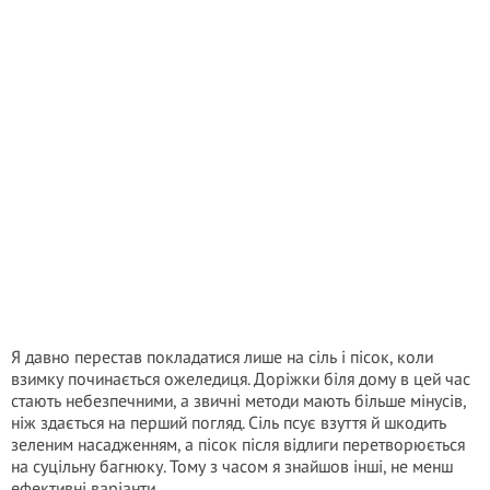
Я давно перестав покладатися лише на сіль і пісок, коли
взимку починається ожеледиця. Доріжки біля дому в цей час
стають небезпечними, а звичні методи мають більше мінусів,
ніж здається на перший погляд. Сіль псує взуття й шкодить
зеленим насадженням, а пісок після відлиги перетворюється
на суцільну багнюку. Тому з часом я знайшов інші, не менш
ефективні варіанти.