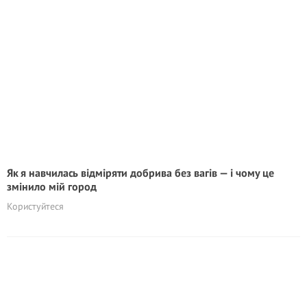
Як я навчилась відміряти добрива без вагів — і чому це
змінило мій город
Користуйтеся