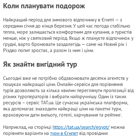
Коли планувати подорож
Найкращий період для зимового відпочинку в Єгипті — з
середини січня до кінця березня. У цей час погода стабільно
тепла, море залишається комфортним для купання, а туристів
менше, ніж у святковий період. Якщо ж плануєте відпочинок у
грудні, варто бронювати заздалегідь — саме на Новий рік і
Різдво попит зростає, а разом із ним і ціни.
Як знайти вигідний тур
Сьогодні вже не потрібно обдзвонювати десятки агентств у
пошуках найкращої ціни. Онлайн-сервіси для порівняння
турів дозволяють за кілька хвилин переглянути пропозиції від
різних туроператорів і вибрати найзручнішу. Один із таких
ресурсів – сервіс TAT.ua. Це сучасна українська платформа,
яка допомагає знаходити найкращі ціни на пакетні тури,
враховуючи дати вильоту, готелі, харчування та рейтинг.
Наприклад, на сторінці
https://tat.ua/search/egypt/
можна
порівняти варіанти на
тури в Єгипет
від провідних