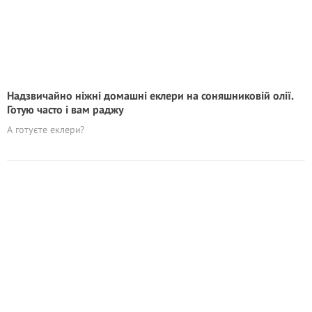
Надзвичайно ніжні домашні еклери на соняшниковій олії.
Готую часто і вам раджу
А готуєте еклери?