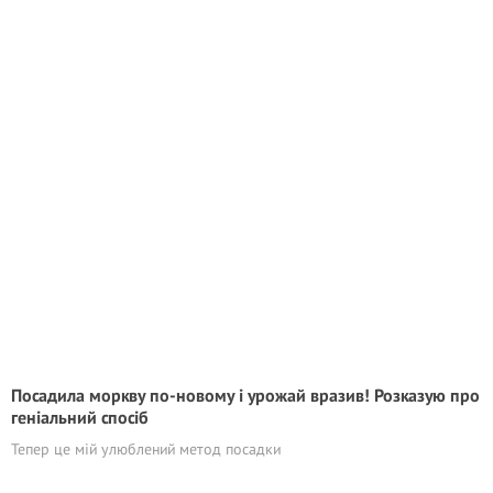
Посадила моркву по-новому і урожай вразив! Розказую про
геніальний спосіб
Тепер це мій улюблений метод посадки