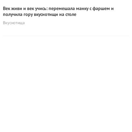
Век живи и век учись: перемешала манку с фаршем и
получила гору вкуснотищи на столе
Вкуснотища