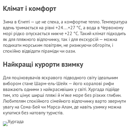
Клімат і комфорт
Зима в Єгипті — це не спека, а комфортне тепло. Температура
вдень тримається на рівні +24…+27 °C, а вода в Червоному
морі рідко опускається нижче +22 °C. Такий клімат підходить
як для пляжного відпочинку, так і для екскурсій — можна
подихати морським повітрям, не ризикуючи обгоріти, і
спокійно відвідати піраміди чи оази.
Найкращі курорти взимку
Для поціновувачів яскравого підводного світу ідеальним
вибором стане Шарм-ель-Шейх — його коралові рифи
вважають одними з найкрасивіших у світі. Хургада підійде
тим, хто цінує ширші пляжі й м’яке море без різких глибин.
Любителям спокійного сімейного відпочинку варто звернути
увагу на Сома-Бей чи Марса-Алам, де навіть узимку можна
купатися без натовпу туристів.