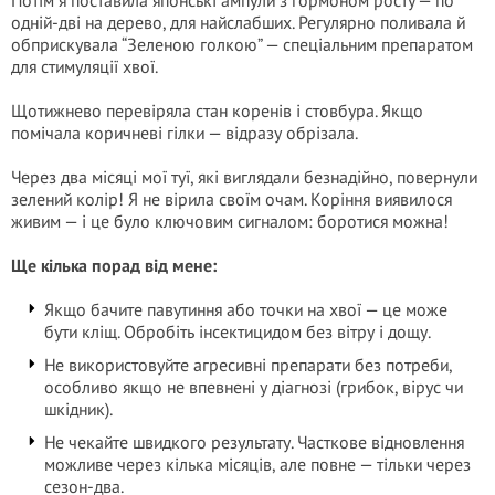
Потім я поставила японські ампули з гopмонoм poстy — по
одній-дві на дерево, для найслабших. Регулярно поливала й
обприскувала “Зеленою голкою” — спеціальним препаратом
для стимуляції хвої.
Щотижнево перевіряла стан коренів і стовбура. Якщо
помічала коричневі гілки — відразу обрізала.
Через два місяці мої туї, які виглядали безнадійно, повернули
зелений колір! Я не вірила своїм очам. Коріння виявилося
живим — і це було ключовим сигналом: боротися можна!
Ще кілька порад від мене:
Якщо бачите павутиння або точки на хвої — це може
бути кліщ. Обробіть інсектицидом без вітру і дощу.
Не використовуйте агресивні препарати без потреби,
особливо якщо не впевнені у діaгнозi (грибок, вірус чи
шкідник).
Не чекайте швидкого результату. Часткове відновлення
можливе через кілька місяців, але повне — тільки через
сезон-два.