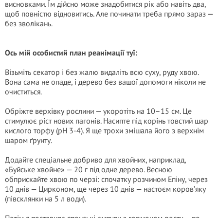
висновками. Їм дійсно може знадобитися рік або навіть два,
щоб повністю відновитись. Але починати треба прямо зараз —
без зволікань.
Ось мій особистий план реанімації туї:
Візьміть секатор і без жалю видаліть всю суху, руду хвою.
Вона сама не опаде, і дерево без вашої допомоги ніколи не
очиститься.
Обріжте верхівку рослини — укоротіть на 10–15 см. Це
стимулює ріст нових пагонів. Насипте під корінь товстий шар
кислого торфу (рН 3-4). Я ще трохи змішала його з верхнім
шаром ґрунту.
Додайте спеціальне добриво для хвойних, наприклад,
«Буйське хвойне» — 20 г під одне дерево. Весною
обприскайте хвою по черзі: спочатку розчином Епіну, через
10 днів — Цирконом, ще через 10 днів — настоєм коров’яку
(півсклянки на 5 л води).