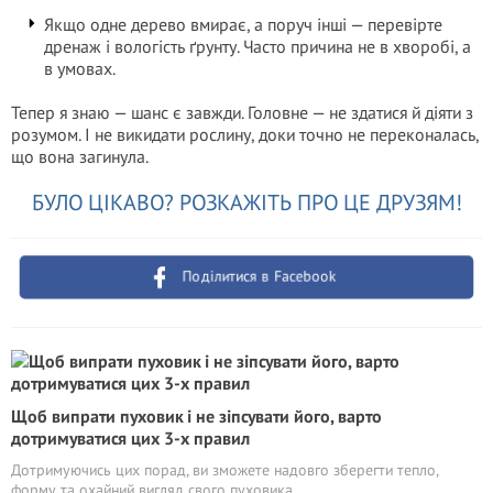
Якщо одне дерево вмиpaє, а поруч інші — перевірте
дренаж і вологість ґрунту. Часто причина не в хворобі, а
в умовах.
Тепер я знаю — шанс є завжди. Головне — не здатися й діяти з
розумом. І не викидати рослину, доки точно не переконалась,
що вона зaгинyлa.
БУЛО ЦІКАВО? РОЗКАЖІТЬ ПРО ЦЕ ДРУЗЯМ!
Поділитися в Facebook
Щоб випрати пуховик і не зіпсувати його, варто
дотримуватися цих 3-х правил
Дотримуючись цих порад, ви зможете надовго зберегти тепло,
форму та охайний вигляд свого пуховика.