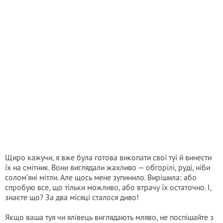
Щиро кажучи, я вже була готова викопати свої туї й винести
їх на смітник. Вони виглядали жахливо — обгорілі, руді, ніби
солом’яні мітли. Але щось мене зупинило. Вирішила: або
спробую все, що тільки можливо, або втрачу їх остаточно. І,
знаєте що? За два місяці сталося диво!
Якщо ваша туя чи ялівець виглядають мляво, не поспішайте з