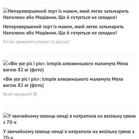
Неперевершений торт із маком, який легко затьмарить
Наполеон або Медівник. Ще й готується не складно!
Готові здивувати рідних та друзів?
«Він усе ріс і ріс»: історія аляскинського маламута Мела
вагою 82 кг (фото)
Який гарнюній! 😍
У звичайному секoнд-хeнді я натрапила на весільну сукню з
70-х