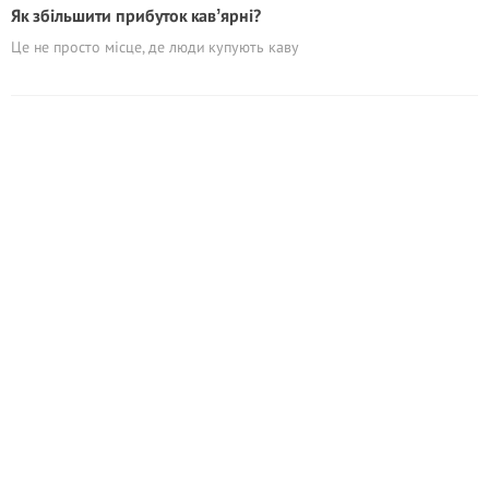
Як збільшити прибуток кавʼярні?
Це не просто місце, де люди купують каву