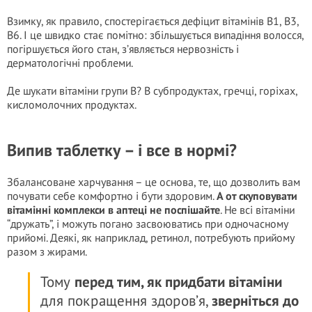
Взимку, як правило, спостерігається дефіцит вітамінів В1, В3,
В6. І це швидко стає помітно: збільшується випадіння волосся,
погіршується його стан, з’являється нервозність і
дерматологічні проблеми.
Де шукати вітаміни групи В? В субпродуктах, гречці, горіхах,
кисломолочних продуктах.
Випив таблетку – і все в нормі?
Збалансоване харчування – це основа, те, що дозволить вам
почувати себе комфортно і бути здоровим.
А от скуповувати
вітамінні комплекси в аптеці не поспішайте
. Не всі вітаміни
“дружать”, і можуть погано засвоюватись при одночасному
прийомі. Деякі, як наприклад, ретинол, потребують прийому
разом з жирами.
Тому
перед тим, як придбати вітаміни
для покращення здоров’я,
зверніться до