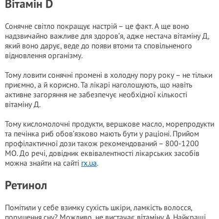
Вітамін D
Сонячне свiтло покращує настрій – це факт. А ще воно
надзвичайно важливе для здоров’я, адже нестача вітаміну Д,
який воно дарує, веде до появи втоми та сповільненого
відновлення організму.
Тому ловити сонячні промені в холодну пору року – не тільки
приємно, а й корисно. Та лікарі наголошують, що навіть
активне загоряння не забезпечує необхідної кількості
вітаміну Д.
Тому кисломолочні продукти, вершкове масло, морепродукти
та печінка риб обов’язково мають бути у раціоні. Прийом
профілактичної дози також рекомендований – 800-1200
МО. До речі, довідник еквівалентності лікарських засобів
можна знайти на сайті
rx.ua
.
Ретинол
Помітили у себе взимку сухість шкіри, ламкість волосся,
порушення сну? Можливо, не вистачає вітаміну А. Найкращі