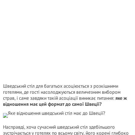
Шведський стіл для багатьох асоціюється з розкішними
готелями, де гості насолоджуються величезним вибором
страв, і саме завдяки такій асоціації виникає питання:
яке ж
відношення має цей формат до самої Швеції?
Насправді, хоча сучасний шведський стіл здебільшого
зустрічається у готелях по всьому світу, його корені глибоко