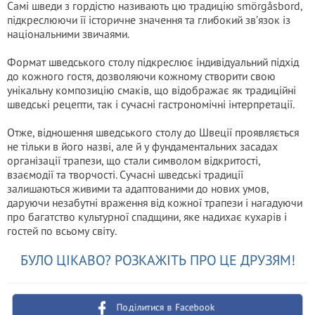
Самі шведи з гордістю називають цю традицію smörgåsbord,
підкреслюючи її історичне значення та глибокий зв’язок із
національними звичаями.
Формат шведського столу підкреслює індивідуальний підхід
до кожного гостя, дозволяючи кожному створити свою
унікальну композицію смаків, що відображає як традиційні
шведські рецепти, так і сучасні гастрономічні інтерпретації.
Отже, відношення шведського столу до Швеції проявляється
не тільки в його назві, але й у фундаментальних засадах
організації трапези, що стали символом відкритості,
взаємодії та творчості. Сучасні шведські традиції
залишаються живими та адаптованими до нових умов,
даруючи незабутні враження від кожної трапези і нагадуючи
про багатство культурної спадщини, яке надихає кухарів і
гостей по всьому світу.
БУЛО ЦІКАВО? РОЗКАЖІТЬ ПРО ЦЕ ДРУЗЯМ!
Поділитися в Facebook