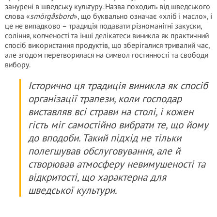
занурені в шведську культуру. Назва походить від шведського
слова «
smörgåsbord
», що буквально означає «хліб і масло», і
це не випадково – традиція подавати різноманітні закуски,
соління, копченості та інші делікатеси виникла як практичний
спосіб використання продуктів, що зберігалися тривалий час,
але згодом перетворилася на символ гостинності та свободи
вибору.
Історично ця традиція виникла як спосіб
організації трапези, коли господар
виставляв всі страви на столі, і кожен
гість міг самостійно вибрати те, що йому
до вподоби. Такий підхід не тільки
полегшував обслуговування, але й
створював атмосферу невимушеності та
відкритості, що характерна для
шведської культури.