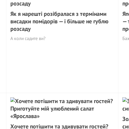
Як я нарешті розібралася з термінами
Яп
висадки помідорів — і більше не гублю
— 
розсаду
пр
А коли садите ви?
Баж
Зо
Хочете потішити та здивувати гостей?
си