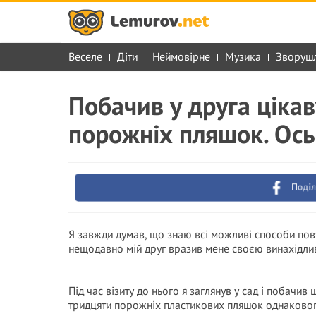
Веселе
Діти
Неймовірне
Музика
Зворуш
Побачив у друга цікав
порожніх пляшок. Ось 
Поділ
Я завжди думав, що знаю всі можливі способи по
нещодавно мій друг вразив мене своєю винахідли
Під час візиту до нього я заглянув у сад і побачив
тридцяти порожніх пластикових пляшок однаковог