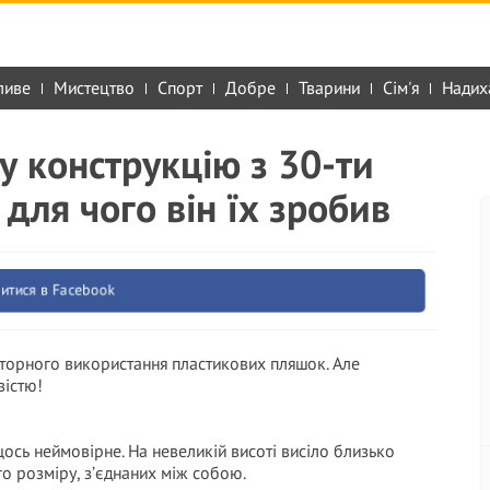
ливе
Мистецтво
Спорт
Добре
Тварини
Сім'я
Надих
у конструкцію з 30-ти
для чого він їх зробив
итися в Facebook
вторного використання пластикових пляшок. Але
вістю!
 щось неймовірне. На невеликій висоті висіло близько
о розміру, з’єднаних між собою.