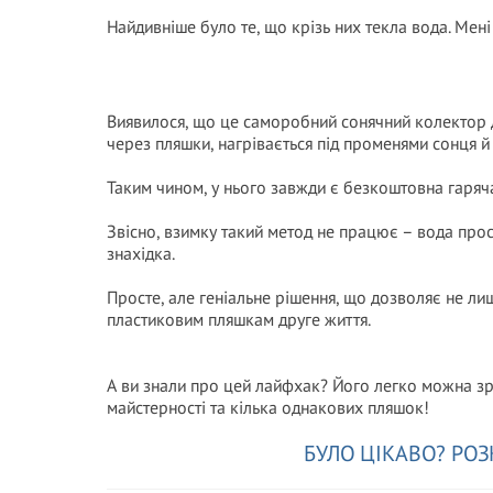
Найдивніше було те, що крізь них текла вода. Мені
Виявилося, що це саморобний сонячний колектор д
через пляшки, нагрівається під променями сонця й
Таким чином, у нього завжди є безкоштовна гаряча
Звісно, взимку такий метод не працює – вода прос
знахідка.
Просте, але геніальне рішення, що дозволяє не л
пластиковим пляшкам друге життя.
А ви знали про цей лайфхак? Його легко можна з
майстерності та кілька однакових пляшок!
БУЛО ЦІКАВО? РОЗ