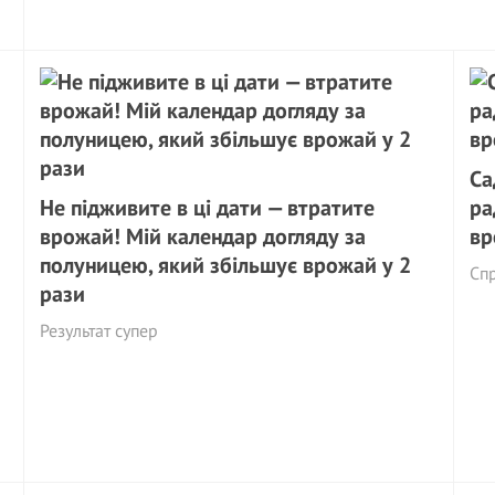
Са
Не підживите в ці дати — втратите
ра
врожай! Мій календар догляду за
вр
полуницею, який збільшує врожай у 2
Спр
рази
Результат супер