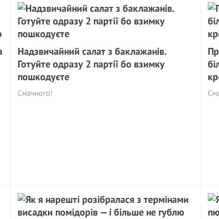
а
Надзвичайний салат з баклажанів.
Пр
Готуйте одразу 2 партії бо взимку
бі
пошкодуєте
кр
Смачного!
См