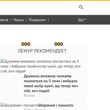
аюче
Наука
Подорожі
Ще
ЛЕМУР РЕКОМЕНДУЕТ
Дружина вмовила чоловіка
покластися на її смак і вибрала
такий колір кухні, що тепер хоч
стій, хоч падай
Вражає
Шкіряний і пухнаста
Добра історія