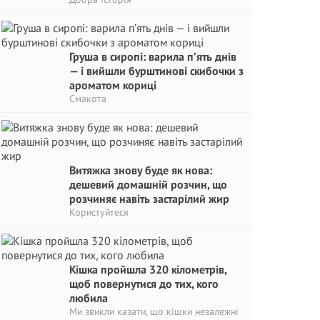
Груша в сиропі: варила п’ять днів
— і вийшли бурштинові скибочки з
ароматом кориці
Смакота
Витяжка знову буде як нова:
дешевий домашній розчин, що
розчиняє навіть застарілий жир
Користуйтеся
Кішка пройшла 320 кілометрів,
щоб повернутися до тих, кого
любила
Ми звикли казати, що кішки незалежні