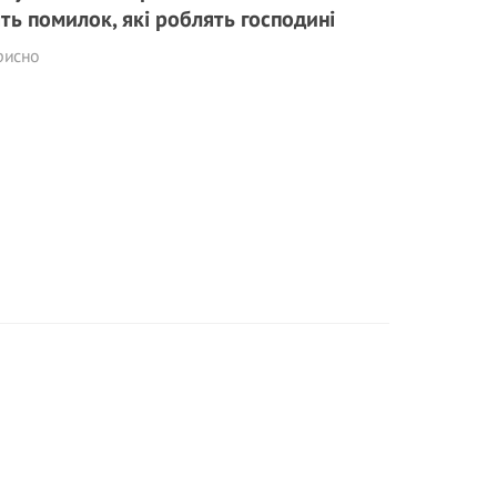
ять помилок, які роблять господині
рисно