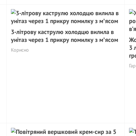
3-літрову каструлю холодцю вилила в
унітаз через 1 прикру помилку з мʼясом
Жо
3 
Корисно
гр
Га