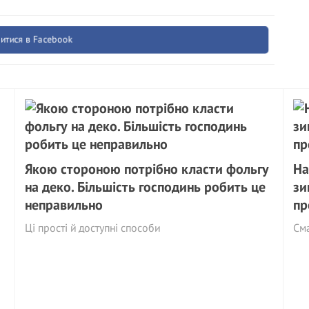
итися в Facebook
Якою стороною потрібно класти фольгу
На
на деко. Більшість господинь робить це
зи
неправильно
пр
Ці прості й доступні способи
См