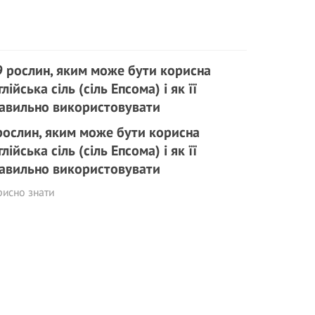
рослин, яким може бути корисна
глійська сіль (сіль Епсома) і як її
авильно використовувати
исно знати