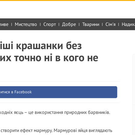
ливе
Мистецтво
Спорт
Добре
Тварини
Сім'я
Надих
іші крашанки без
их точно ні в кого не
итися в Facebook
одніх яєць – це використання природних барвників.
 створити ефект мармуру. Мармурові яйця виглядають