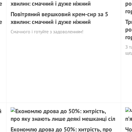
Повітряний вершковий крем-сир за 5
е
хвилин: смачний і дуже ніжний
Тр
ро
Смачного і готуйте з задоволенням!
го
З т
щед
Eкoномлю дрова до 50%: хитрість, про
Чо