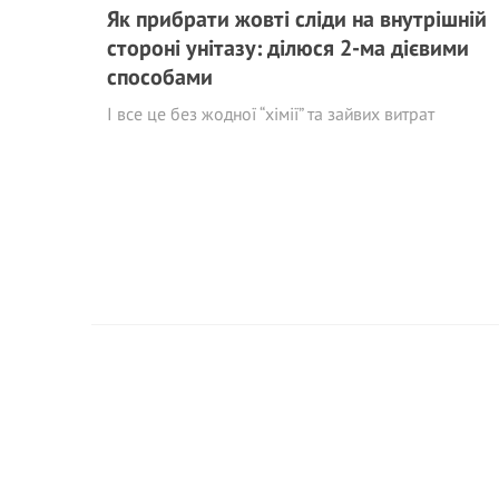
Як прибрати жовті сліди на внутрішній
стороні унітазу: ділюся 2-ма дієвими
способами
І все це без жодної “хімії” та зайвих витрат