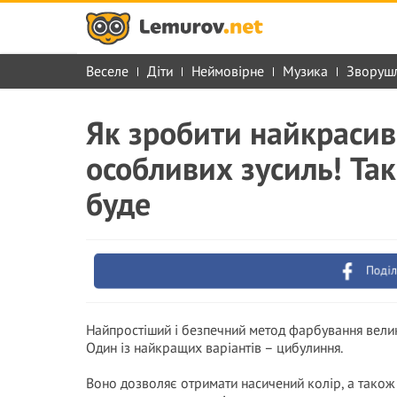
Веселе
Діти
Неймовірне
Музика
Зворуш
Як зробити найкрасив
особливих зусиль! Так
буде
Поділ
Найпростіший і безпечний метод фарбування велик
Один із найкращих варіантів – цибулиння.
Воно дозволяє отримати насичений колір, а також