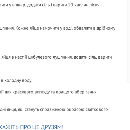
и у відвар, додати сіль і варити 10 хвилин після
шпиння. Кожне яйце намочити у воді, обваляти в дрібному
яйця в настій цибулевого лушпиння, додати сіль, варити
 в холодну воду.
ї для красивого вигляду та кращого зберігання.
одні яйця, які стануть справжньою окрасою святкового
КАЖІТЬ ПРО ЦЕ ДРУЗЯМ!