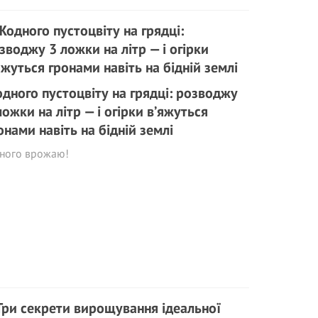
дного пустоцвіту на грядці: розводжу
ложки на літр — і огірки в’яжуться
онами навіть на бідній землі
рного врожаю!