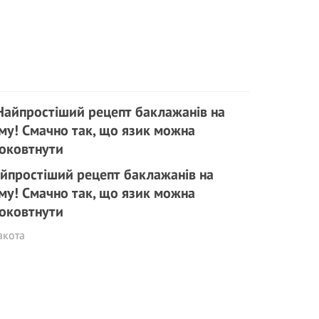
йпростіший рецепт баклажанів на
му! Смачно так, що язик можна
оковтнути
акота