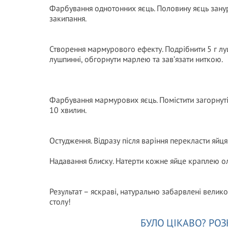
Фарбування однотонних яєць. Половину яєць занурит
закипання.
Створення мармурового ефекту. Подрібнити 5 г лу
лушпинні, обгорнути марлею та зав’язати ниткою.
Фарбування мармурових яєць. Помістити загорнуті 
10 хвилин.
Остудження. Відразу після варіння перекласти яйця
Надавання блиску. Натерти кожне яйце краплею олі
Результат – яскраві, натурально забарвлені велик
столу!
БУЛО ЦІКАВО? РОЗ