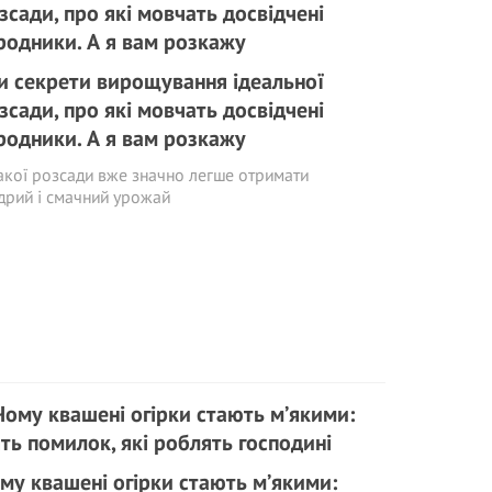
и секрети вирощування ідеальної
зсади, про які мовчать досвідчені
родники. А я вам розкажу
акої розсади вже значно легше отримати
рий і смачний урожай
му квашені огірки стають м’якими: