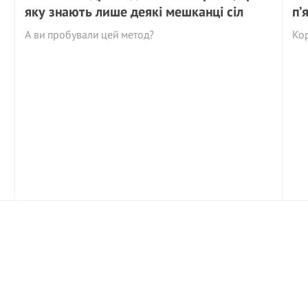
яку знають лише деякі мешканці сіл
п’
А ви пробували цей метод?
Ко