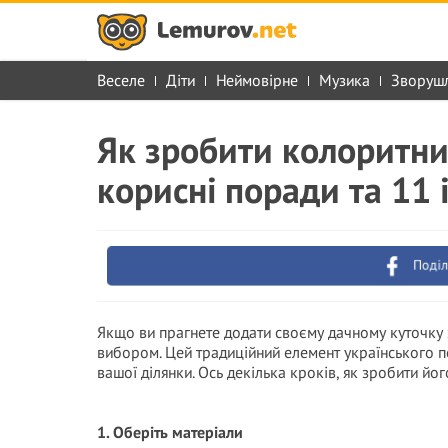
Веселе
Діти
Неймовірне
Музика
Зворуш
Як зробити колоритни
корисні поради та 11 
Поділ
Якщо ви прагнете додати своєму дачному куточку з
вибором. Цей традиційний елемент українського п
вашої ділянки. Ось декілька кроків, як зробити йо
1. Оберіть матеріали