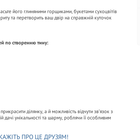
асьте його глиняними горщиками, букетами сухоцвітів
иту та перетворить ваш двір на справжній куточок
ей по створенню тину:
прикрасити ділянку, а й можливість відчути зв’язок з
й дачі унікальності та шарму, роблячи її особливим
КАЖІТЬ ПРО ЦЕ ДРУЗЯМ!