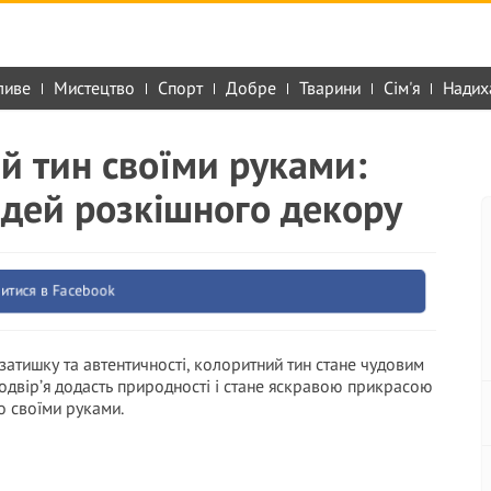
ливе
Мистецтво
Спорт
Добре
Тварини
Сім'я
Надих
й тин своїми руками:
ідей розкішного декору
итися в Facebook
атишку та автентичності, колоритний тин стане чудовим
одвір’я додасть природності і стане яскравою прикрасою
го своїми руками.