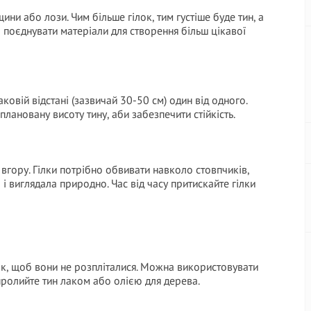
щини або лози. Чим більше гілок, тим густіше буде тин, а
 поєднувати матеріали для створення більш цікавої
ковій відстані (зазвичай 30-50 см) один від одного.
лановану висоту тину, аби забезпечити стійкість.
 вгору. Гілки потрібно обвивати навколо стовпчиків,
 виглядала природно. Час від часу притискайте гілки
лок, щоб вони не розпліталися. Можна використовувати
 пролийте тин лаком або олією для дерева.