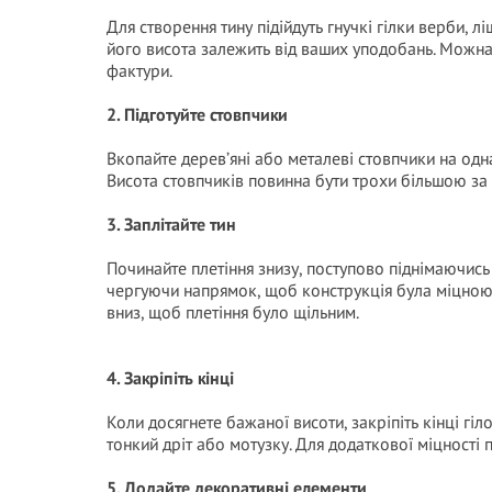
Для створення тину підійдуть гнучкі гілки верби, лі
його висота залежить від ваших уподобань. Можна
фактури.
2. Підготуйте стовпчики
Вкопайте дерев’яні або металеві стовпчики на одна
Висота стовпчиків повинна бути трохи більшою за п
3. Заплітайте тин
Починайте плетіння знизу, поступово піднімаючись
чергуючи напрямок, щоб конструкція була міцною і
вниз, щоб плетіння було щільним.
4. Закріпіть кінці
Коли досягнете бажаної висоти, закріпіть кінці гі
тонкий дріт або мотузку. Для додаткової міцності
5. Додайте декоративні елементи