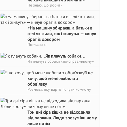
Не знаю, що робити
«На машину збираєш, а батьки в
селі як жили, так і живуть» — кинув
брат із докором
Повчально
Як плачуть собаки…
Чи плачуть собаки «по-справжньому»
Я не
хочу, щоб мене любили з
обов’язку
Розмова, яку варто почути кожному
Три дні сіра кішка не відходила
від паркана. Люди зрозуміли чому
лише потім