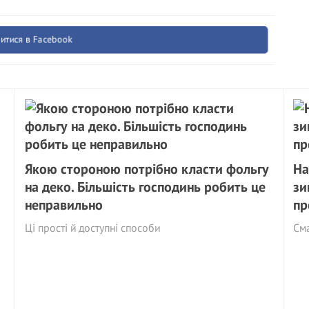
итися в Facebook
Якою стороною потрібно класти фольгу
На
на деко. Більшість господинь робить це
зи
неправильно
пр
Ці прості й доступні способи
См