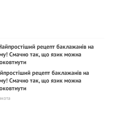
йпростіший рецепт баклажанів на
му! Смачно так, що язик можна
оковтнути
акота