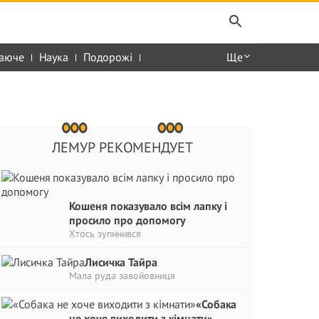
аюче
Наука
Подорожі
Ще
ЛЕМУР РЕКОМЕНДУЕТ
Кошеня показувало всім лапку і
просило про допомогу
Хтось зупинився
Лисичка Тайра
Мала руда завойовниця
«Собака
не хоче виходити з кімнати»