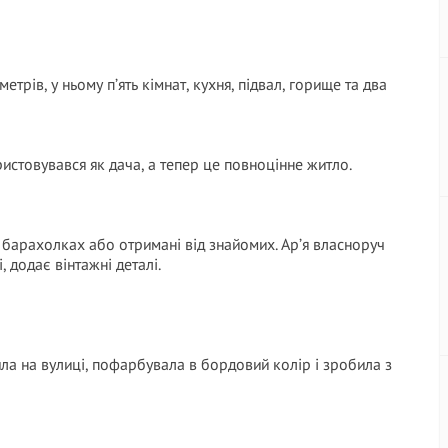
трів, у ньому п’ять кімнат, кухня, підвал, горище та два
ристовувався як дача, а тепер це повноцінне житло.
 барахолках або отримані від знайомих. Ар’я власноруч
 додає вінтажні деталі.
йшла на вулиці, пофарбувала в бордовий колір і зробила з