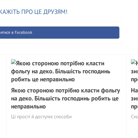
КАЖІТЬ ПРО ЦЕ ДРУЗЯМ!
итися в Facebook
Якою стороною потрібно класти фольгу
На
на деко. Більшість господинь робить це
зи
неправильно
пр
Ці прості й доступні способи
См