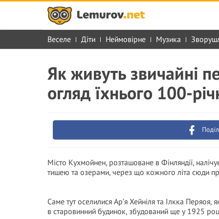
Веселе
Діти
Неймовірне
Музика
Зворуш
Як живуть звичайні пе
огляд їхнього 100-рі
Поділ
Місто Кухмойнен, розташоване в Фінляндії, наліч
тишею та озерами, через що кожного літа сюди пр
Саме тут оселилися Ар’я Хейніля та Ілкка Перяоя, я
в старовинний будинок, збудований ще у 1925 роц