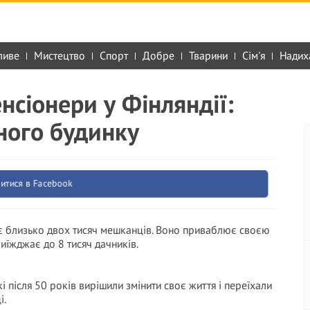
ливе
Мистецтво
Спорт
Добре
Тварини
Сім'я
Надих
нсіонери у Фінляндії:
чного будинку
итися в Facebook
ує близько двох тисяч мешканців. Воно приваблює своєю
иїжджає до 8 тисяч дачників.
кі після 50 років вирішили змінити своє життя і переїхали
і.