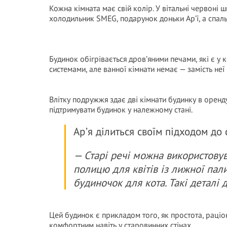
Кожна кімната має свій колір. У вітальні червоні 
холодильник SMEG, подарунок доньки Ар’ї, а спал
Будинок обігрівається дров’яними печами, які є у 
системами, але ванної кімнати немає — замість неї 
Влітку подружжя здає дві кімнати будинку в оренд
підтримувати будинок у належному стані.
Ар’я ділиться своїм підходом до
— Старі речі можна використовув
полицю для квітів із лижної пали
будиночок для кота. Такі деталі 
Цей будинок є прикладом того, як простота, раціон
комфортним навіть у старовинних стінах.