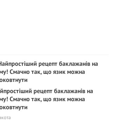
йпростіший рецепт баклажанів на
му! Смачно так, що язик можна
оковтнути
акота