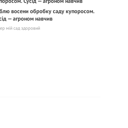
блю восени обробку саду купоросом.
сід — агроном навчив
ер мій сад здоровий