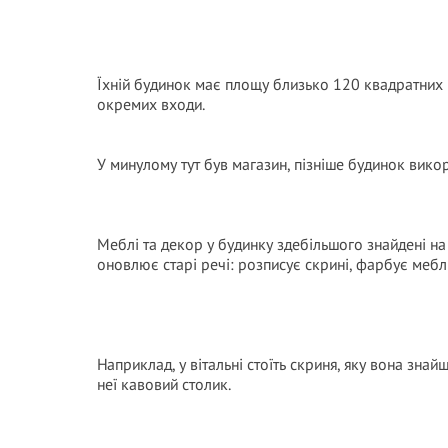
Їхній будинок має площу близько 120 квадратних ме
окремих входи.
У минулому тут був магазин, пізніше будинок вико
Меблі та декор у будинку здебільшого знайдені на
оновлює старі речі: розписує скрині, фарбує меблі,
Наприклад, у вітальні стоїть скриня, яку вона зна
неї кавовий столик.