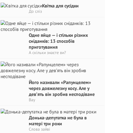
Квітка для сусідки
До сліз
Одне яйце — і стільки різних
сніданків: 13 способів
приготування
А скільки знаєте ви?
Його називали «Рапунцелем»
через довжелезну косу. Але у
дев’ять він зробив несподіване
Вау
Донька-депутатка не була в
матері три роки
Слова зайві