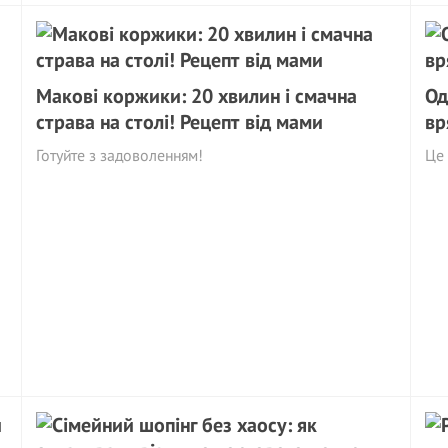
Макові коржики: 20 хвилин і смачна
Од
страва на столі! Рецепт від мами
вр
Готуйте з задоволенням!
Це