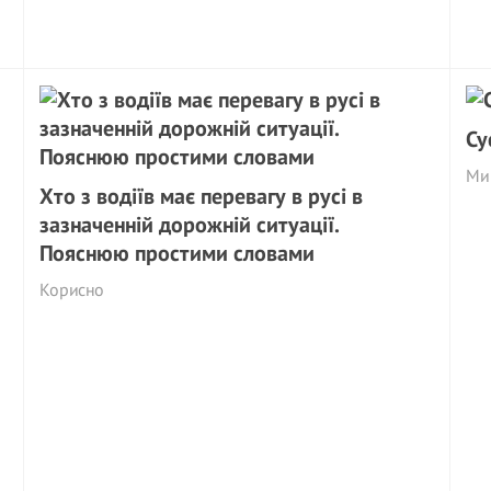
Су
Ми 
Хто з водіїв має перевагу в русі в
зазначенній дорожній ситуації.
Пояснюю простими словами
Корисно