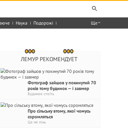
аюче
Наука
Подорожі
Ще
ЛЕМУР РЕКОМЕНДУЕТ
Фотограф зайшов у покинутий 70
років тому будинок — і завмер
Будинок стоїть
Про сільську втому, якої чомусь
соромляться
Це не лінь