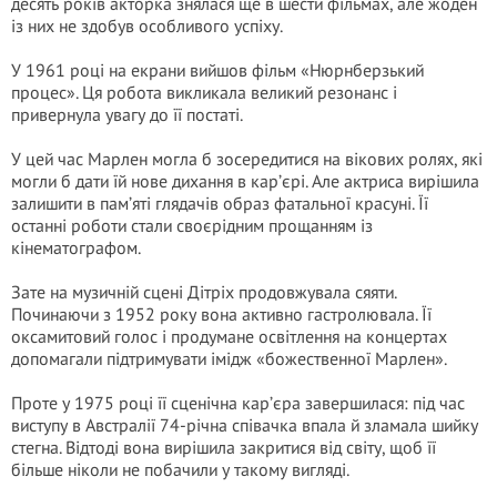
десять років акторка знялася ще в шести фільмах, але жоден
із них не здобув особливого успіху.
У 1961 році на екрани вийшов фільм «Нюрнберзький
процес». Ця робота викликала великий резонанс і
привернула увагу до її постаті.
У цей час Марлен могла б зосередитися на вікових ролях, які
могли б дати їй нове дихання в кар’єрі. Але актриса вирішила
залишити в пам’яті глядачів образ фатальної красуні. Її
останні роботи стали своєрідним прощанням із
кінематографом.
Зате на музичній сцені Дітріх продовжувала сяяти.
Починаючи з 1952 року вона активно гастролювала. Її
оксамитовий голос і продумане освітлення на концертах
допомагали підтримувати імідж «божественної Марлен».
Проте у 1975 році її сценічна кар’єра завершилася: під час
виступу в Австралії 74-річна співачка впала й зламала шийку
стегна. Відтоді вона вирішила закритися від світу, щоб її
більше ніколи не побачили у такому вигляді.