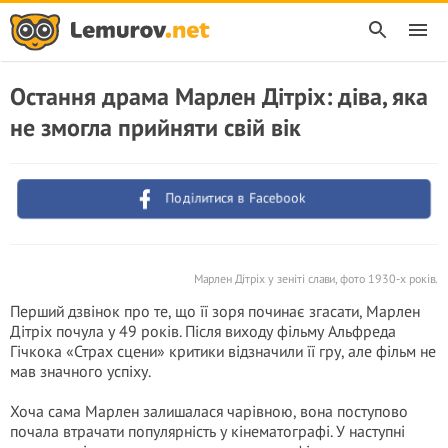
Остання драма Марлен Дітріх: діва, яка
не змогла прийняти свій вік
Поділитися в Facebook
Марлен Дітріх у зеніті слави, фото 1930-х років.
Перший дзвінок про те, що її зоря починає згасати, Марлен
Дітріх почула у 49 років. Після виходу фільму Альфреда
Гічкока «Страх сцени» критики відзначили її гру, але фільм не
мав значного успіху.
Хоча сама Марлен залишалася чарівною, вона поступово
почала втрачати популярність у кінематографі. У наступні