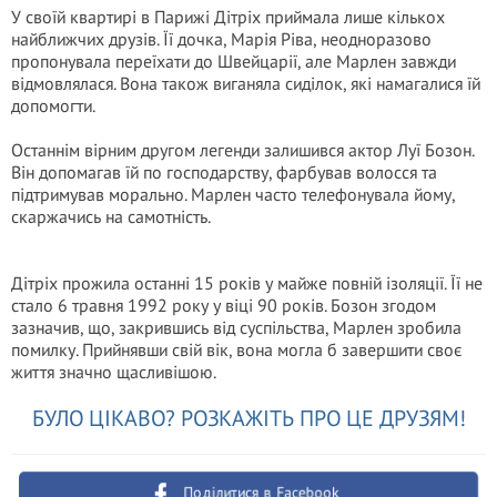
У своїй квартирі в Парижі Дітріх приймала лише кількох
найближчих друзів. Її дочка, Марія Ріва, неодноразово
пропонувала переїхати до Швейцарії, але Марлен завжди
відмовлялася. Вона також виганяла сиділок, які намагалися їй
допомогти.
Останнім вірним другом легенди залишився актор Луї Бозон.
Він допомагав їй по господарству, фарбував волосся та
підтримував морально. Марлен часто телефонувала йому,
скаржачись на самотність.
Дітріх прожила останні 15 років у майже повній ізоляції. Її не
стало 6 травня 1992 року у віці 90 років. Бозон згодом
зазначив, що, закрившись від суспільства, Марлен зробила
помилку. Прийнявши свій вік, вона могла б завершити своє
життя значно щасливішою.
БУЛО ЦІКАВО? РОЗКАЖІТЬ ПРО ЦЕ ДРУЗЯМ!
Поділитися в Facebook