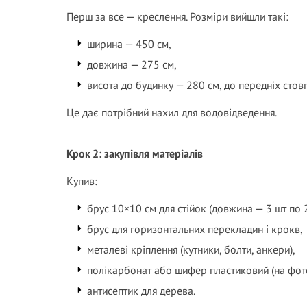
Перш за все — креслення. Розміри вийшли такі:
ширина — 450 см,
довжина — 275 см,
висота до будинку — 280 см, до передніх стовп
Це дає потрібний нахил для водовідведення.
Крок 2: закупівля матеріалів
Купив:
брус 10×10 см для стійок (довжина — 3 шт по 2
брус для горизонтальних перекладин і крокв,
металеві кріплення (кутники, болти, анкери),
полікарбонат або шифер пластиковий (на фот
антисептик для дерева.