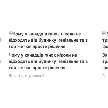
Чому у канадців ґанок ніколи не
За
і
відходить від будинку: геніальне та в
тр
той же час просте рішення
фо
Як вам таке рішення?
А в