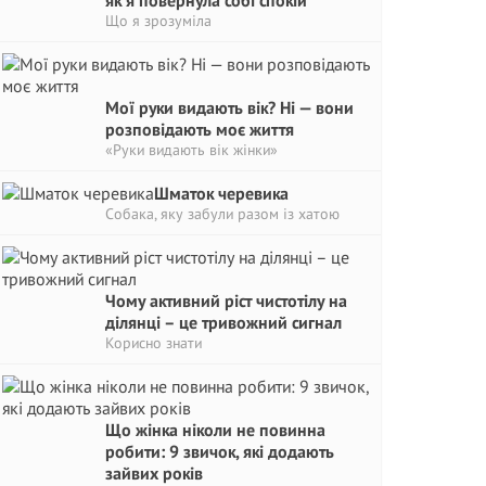
як я повернула собі спокій
Що я зрозуміла
Мої руки видають вік? Ні — вони
розповідають моє життя
«Руки видають вік жінки»
Шматок черевика
Собака, яку забули разом із хатою
Чому активний ріст чистотілу на
ділянці – це тривожний сигнaл
Корисно знати
Що жінка ніколи не повинна
робити: 9 звичок, які додають
зайвих років