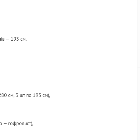
ів — 193 см.
80 см, 3 шт по 193 см),
о — гофролист),