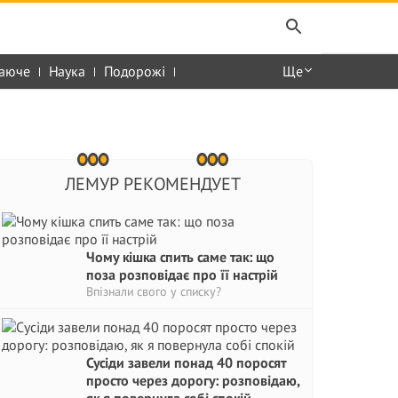
аюче
Наука
Подорожі
Ще
ЛЕМУР РЕКОМЕНДУЕТ
Чому кішка спить саме так: що
поза розповідає про її настрій
Впізнали свого у списку?
Сусіди завели понад 40 поросят
просто через дорогу: розповідаю,