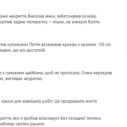
рині накриття. Викопав ямки, забетонував основу,
икріпив задню поперечку — міцно, на анкерні болти.
іпив кутниками. Потім встановив крокви з кроком ~50 см.
идно, що він достатній.
и з гумовими шайбами, щоб не протікало. Стики перекрив
ає, виглядає акуратно.
 лаком для зовнішніх робіт. Це продовжить життя
иття, яке я зробив власноруч без складної техніки.
зроблено своїми руками.