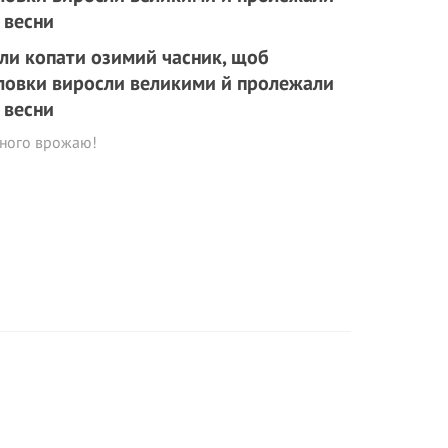
ли копати озимий часник, щоб
ловки виросли великими й пролежали
 весни
рного врожаю!