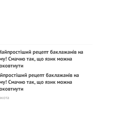
йпростіший рецепт баклажанів на
му! Смачно так, що язик можна
оковтнути
акота