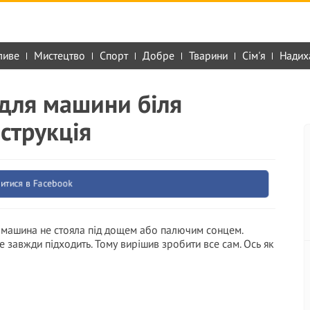
ливе
Мистецтво
Спорт
Добре
Тварини
Сім'я
Надих
 для машини біля
струкція
итися в Facebook
б машина не стояла під дощем або палючим сонцем.
е завжди підходить. Тому вирішив зробити все сам. Ось як