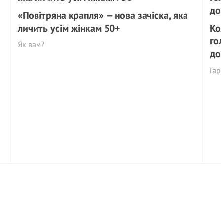
«Повітряна крапля» — нова зачіска, яка
личить усім жінкам 50+
Ко
го
Як вам?
до
Га