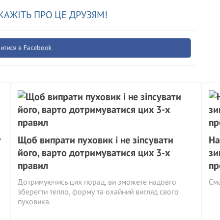
КАЖІТЬ ПРО ЦЕ ДРУЗЯМ!
итися в Facebook
у
Щоб випрати пуховик і не зіпсувати
На
його, варто дотримуватися цих 3-х
зи
правил
пр
Дотримуючись цих порад, ви зможете надовго
См
зберегти тепло, форму та охайний вигляд свого
пуховика.