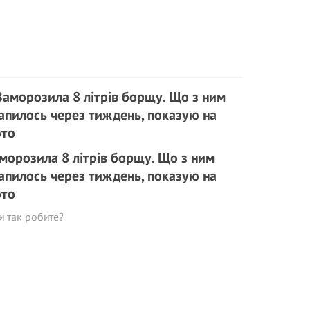
морозила 8 літрів борщу. Що з ним
апилось через тиждень, показую на
то
и так робите?