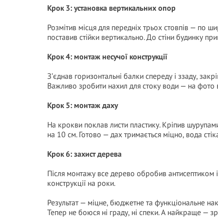
Крок 3: установка вертикальних опор
Розмітив місця для передніх трьох стовпів — по ши
поставив стійки вертикально. До стіни будинку пр
Крок 4: монтаж несучої конструкції
З’єднав горизонтальні балки спереду і ззаду, закр
Важливо зробити нахил для стоку води — на фото в
Крок 5: монтаж даху
На крокви поклав листи пластику. Кріпив шурупам
на 10 см. Готово — дах тримається міцно, вода стік
Крок 6: захист дерева
Після монтажу все дерево обробив антисептиком і
конструкції на роки.
Результат — міцне, бюджетне та функціональне накр
Тепер не боюся ні граду, ні спеки. А найкраще — 