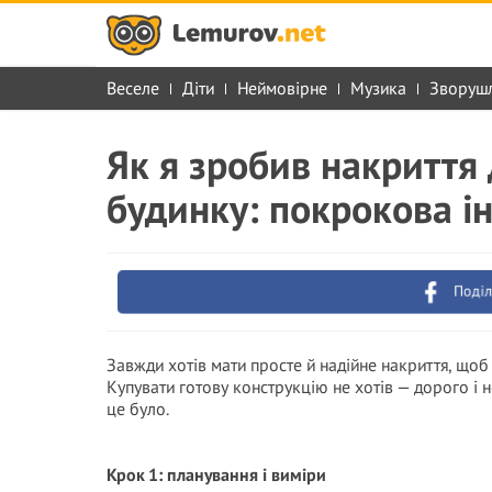
Веселе
Діти
Неймовірне
Музика
Зворуш
Як я зробив накриття
будинку: покрокова ін
Поділ
Завжди хотів мати просте й надійне накриття, що
Купувати готову конструкцію не хотів — дорого і н
це було.
Крок 1: планування і виміри