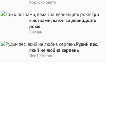
Корисно знати
Три
кілограми, важчі за дванадцять
років
Викинь
Рудий пес,
який не любив серпень
Пес і Костик