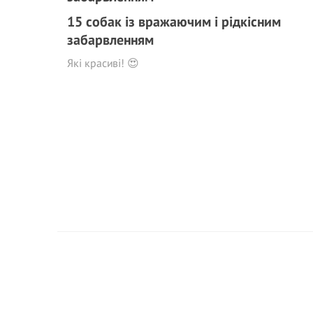
15 собак із вражаючим і рідкісним
забарвленням
Які красиві! 😍