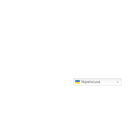
Українська
Щоб на початку весни троянди швидко пішли в ріст, їх
потрібно правильно підживити
Дотримуючись цих порад, ви отримаєте здорові кущі