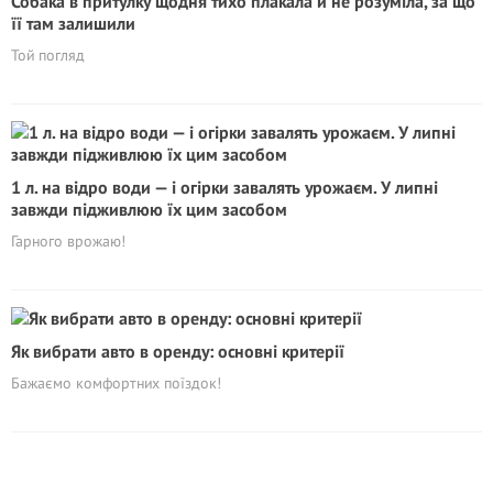
Собака в притулку щодня тихо плакала й не розуміла, за що
її там залишили
Той погляд
1 л. на відро води — і огірки завалять урожаєм. У липні
завжди підживлюю їх цим засобом
Гарного врожаю!
Як вибрати авто в оренду: основні критерії
Бажаємо комфортних поїздок!