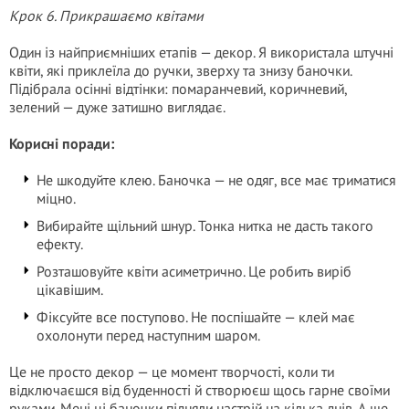
Крок 6. Прикрашаємо квітами
Один із найприємніших етапів — декор. Я використала штучні
квіти, які приклеїла до ручки, зверху та знизу баночки.
Підібрала осінні відтінки: помаранчевий, коричневий,
зелений — дуже затишно виглядає.
Корисні поради:
Не шкодуйте клею. Баночка — не одяг, все має триматися
міцно.
Вибирайте щільний шнур. Тонка нитка не дасть такого
ефекту.
Розташовуйте квіти асиметрично. Це робить виріб
цікавішим.
Фіксуйте все поступово. Не поспішайте — клей має
охолонути перед наступним шаром.
Це не просто декор — це момент творчості, коли ти
відключаєшся від буденності й створюєш щось гарне своїми
руками. Мені ці баночки підняли настрій на кілька днів. А ще