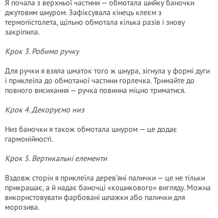
Я почала з верхньої частини — обмотала шийку баночки
джутовим шнуром. Зафіксувала кінець клеєм з
термопістолета, щільно обмотала кілька разів і знову
закріпила.
Крок 3. Робимо ручку
Для ручки я взяла шматок того ж шнура, зігнула у формі дуги
і приклеїла до обмотаної частини горлечка. Тримайте до
повного висихання — ручка повинна міцно триматися.
Крок 4. Декоруємо низ
Низ баночки я також обмотала шнуром — це додає
гармонійності.
Крок 5. Вертикальні елементи
Вздовж сторін я приклеїла дерев’яні палички — це не тільки
прикрашає, а й надає баночці «кошикового» вигляду. Можна
використовувати фарбовані шпажки або палички для
морозива.