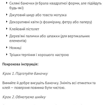
Скляні баночки (я брала квадратної форми, але підійдуть
будь-які)
Джутовий шнур або товста мотузка
Декоративні квіти (з фоамірану, фетру або паперу)
Клейовий пістолет
Дерев’яні палички або шпажки (для вертикальних
елементів)
Ножиці
Трішки терпіння і хорошого настрою
Покрокова інструкція:
Крок 1. Підготуйте баночку
Вимийте й добре висушіть баночку. Зніміть всі етикетки та
клей — поверхня повинна бути чистою.
Крок 2. Обмотуємо шийку