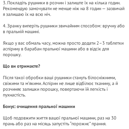
3. Покладіть рушники в розчин і залиште їх на кілька годин.
Рекомендую замочувати не менше ніж на 8 годин — зазвичай
я залишаю їх на всю ніч.
4. Зранку виперіть рушники звичайним способом: вручну або
в пральній машині.
Якщо у вас обмаль часу, можна просто додати 2–3 таблетки
aспірину в барабан пральної машини або в відсік для
порошку.
Що ви отримаєте?
Після такої обробки ваші рушники стануть білосніжними,
свіжими та м’якими. Aспірин не лише відбілює тканину, а й
розчиняє залишки порошку, повертаючи їй легкість і
пухнастість.
Бонус: очищення пральної машини
Щоб подовжити життя вашої пральної машини, раз на 30
прань або раз на місяць запустіть “порожнє” прання.