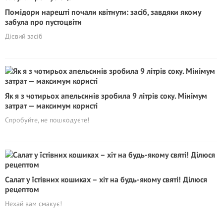
Помідори нарешті почали квітнути: засіб, завдяки якому
забула про пустоцвіти
Дієвий засіб
Як я з чотирьох апельсинів зробила 9 літрів соку. Мінімум
затрат — максимум користі
Спробуйте, не пошкодуєте!
Салат у їстівних кошиках – хiт на будь-якому святі! Ділюся
рецептом
Нехай вам смакує!