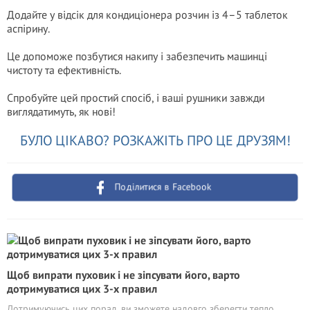
Додайте у відсік для кондиціонера розчин із 4–5 таблеток
aспірину.
Це допоможе позбутися накипу і забезпечить машинці
чистоту та ефективність.
Спробуйте цей простий спосіб, і ваші рушники завжди
виглядатимуть, як нові!
БУЛО ЦІКАВО? РОЗКАЖІТЬ ПРО ЦЕ ДРУЗЯМ!
Поділитися в Facebook
Щоб випрати пуховик і не зіпсувати його, варто
дотримуватися цих 3-х правил
Дотримуючись цих порад, ви зможете надовго зберегти тепло,