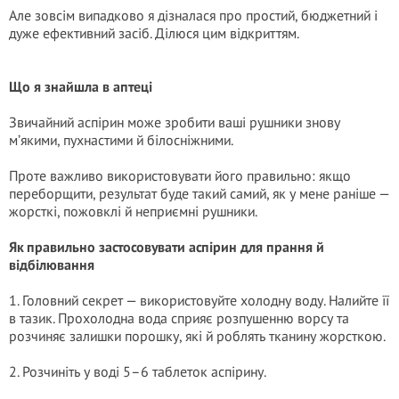
Але зовсім випадково я дізналася про простий, бюджетний і
дуже ефективний засіб. Ділюся цим відкриттям.
Що я знайшла в aптеці
Звичайний aспірин може зробити ваші рушники знову
м’якими, пухнастими й білосніжними.
Проте важливо використовувати його правильно: якщо
переборщити, результат буде такий самий, як у мене раніше —
жорсткі, пожовклі й неприємні рушники.
Як правильно застосовувати aспірин для прання й
відбілювання
1. Головний секрет — використовуйте холодну воду. Налийте її
в тазик. Прохолодна вода сприяє розпушенню ворсу та
розчиняє залишки порошку, які й роблять тканину жорсткою.
2. Розчиніть у воді 5–6 таблеток aспірину.