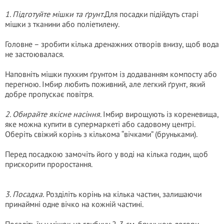
1. Підготуйте мішки та ґрунт
.Для посадки підійдуть старі
мішки з тканини або поліетилену.
Головне – зробити кілька дренажних отворів внизу, щоб вода
не застоювалася.
Наповніть мішки пухким ґрунтом із додаванням компосту або
перегною. Імбир любить поживний, але легкий ґрунт, який
добре пропускає повітря.
2. Обирайте якісне насіння
. Імбир вирощують із кореневища,
яке можна купити в супермаркеті або садовому центрі.
Оберіть свіжий корінь з кількома “вічками” (бруньками).
Перед посадкою замочіть його у воді на кілька годин, щоб
прискорити проростання.
3. Посадка.
Розділіть корінь на кілька частин, залишаючи
принаймні одне вічко на кожній частині.