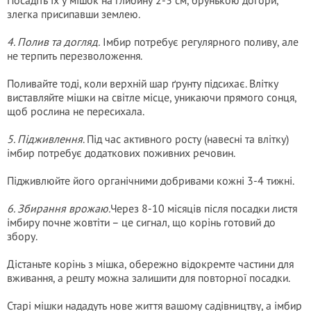
Посадіть їх у мішок на глибину 2-3 см, брунькою догори,
злегка присипавши землею.
4. Полив та догляд.
Імбир потребує регулярного поливу, але
не терпить перезволоження.
Поливайте тоді, коли верхній шар ґрунту підсихає. Влітку
виставляйте мішки на світле місце, уникаючи прямого сонця,
щоб рослина не пересихала.
5. Підживлення
. Під час активного росту (навесні та влітку)
імбир потребує додаткових поживних речовин.
Підживлюйте його органічними добривами кожні 3-4 тижні.
6. Збирання врожаю.
Через 8-10 місяців після посадки листя
імбиру почне жовтіти – це сигнал, що корінь готовий до
збору.
Дістаньте корінь з мішка, обережно відокремте частини для
вживання, а решту можна залишити для повторної посадки.
Старі мішки нададуть нове життя вашому садівництву, а імбир