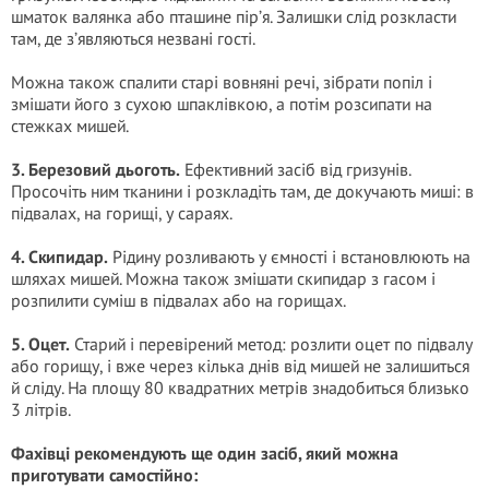
шматок валянка або пташине пір’я. Залишки слід розкласти
там, де з’являються незвані гості.
Можна також спалити старі вовняні речі, зібрати попіл і
змішати його з сухою шпаклівкою, а потім розсипати на
стежках мишей.
3. Березовий дьоготь.
Ефективний засіб від гризунів.
Просочіть ним тканини і розкладіть там, де докучають миші: в
підвалах, на горищі, у сараях.
4. Скипидар.
Рідину розливають у ємності і встановлюють на
шляхах мишей. Можна також змішати скипидар з гасом і
розпилити суміш в підвалах або на горищах.
5. Оцет.
Старий і перевірений метод: розлити оцет по підвалу
або горищу, і вже через кілька днів від мишей не залишиться
й сліду. На площу 80 квадратних метрів знадобиться близько
3 літрів.
Фахівці рекомендують ще один засіб, який можна
приготувати самостійно: