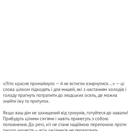
«Літо красне промайнуло — й не встигли озирнутися…» — ці
слова цілком підходять і для мишей, які з настанням холодів і
голоду прагнуть потрапити до людських осель, де можна
знайти їжу та притулок.
Якщо ваш дім не захищений від гризунів, готуйтеся до навали!
Прибудуть цілими сім’ями і навіть принесуть з собою
поповнення. До речі, кіт не стане надійною перепоною проти
такого нашестя — всіх шкідників не переловить.