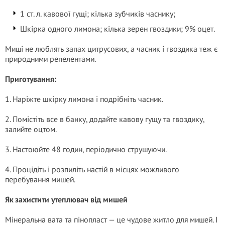
1 ст. л. кавової гущі; кілька зубчиків часнику;
Шкірка одного лимона; кілька зерен гвоздики; 9% оцет.
Миші не люблять запах цитрусових, а часник і гвоздика теж є
природними репелентами.
Приготування:
1. Наріжте шкірку лимона і подрібніть часник.
2. Помістіть все в банку, додайте кавову гущу та гвоздику,
залийте оцтом.
3. Настоюйте 48 годин, періодично струшуючи.
4. Процідіть і розпиліть настій в місцях можливого
перебування мишей.
Як захистити утеплювач від мишей
Мінеральна вата та пінопласт — це чудове житло для мишей. І