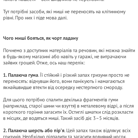
Тут потрібні засоби, які миші не переносять на клітинному
рівні. Про них і піде мова далі.
Чого миші бояться, як чорт ладану
Почнемо з доступних матеріалів та речовин, які можна знайти
в будь-якому магазині або навіть у гаражі, не витрачаючи
зайвих грошей. Отже, ось наш перелік:
1. Палаюча гума
. Її стійкий і різкий запах гризуни просто не
переносять: відчувши його, вони панікують і намагаються
якнайшвидше втекти від осередку нестерпного смороду.
Для цього потрібно спалити декілька фрагментів гуми
(наприклад, старої шини чи взуття) в металевому відрі, а після
короткого горіння загасити їх. Остиглі шматки слід розкласти
в місцях, де водяться миші. Такий засіб діє 3–5 місяців.
2. Палаюча шерсть або пір’я
. Цей запах також відлякує всіх
гризунів. Необхідно підпалити та загасити вовняний носок,