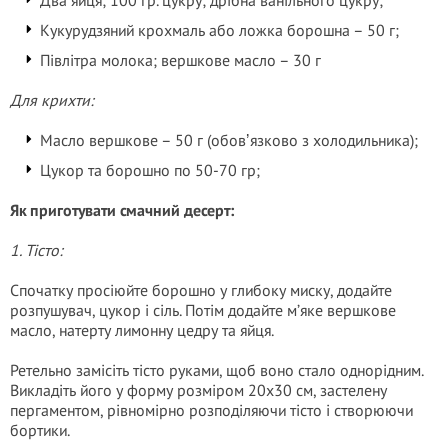
Два яйця; 100 гр. цукру; дрібна ванільного цукру;
Кукурудзяний крохмаль або ложка борошна – 50 г;
Півлітра молока; вершкове масло – 30 г
Для крихти:
Масло вершкове – 50 г (обовʼязково з холодильника);
Цукор та борошно по 50-70 гр;
Як приготувати смачний десерт:
1. Тісто:
Спочатку просіюйте борошно у глибоку миску, додайте
розпушувач, цукор і сіль. Потім додайте м’яке вершкове
масло, натерту лимонну цедру та яйця.
Ретельно замісіть тісто руками, щоб воно стало однорідним.
Викладіть його у форму розміром 20х30 см, застелену
пергаментом, рівномірно розподіляючи тісто і створюючи
бортики.