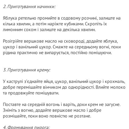
2. Приготування начинки:
Яблука ретельно промийте в содовому розчині, залиште на
кілька хвилин, а потім наріжте кубиками. Скропіть їх
лимонним соком і залиште на декілька хвилин.
Розігрійте вершкове масло на сковороді, додайте яблука,
цукор і ванільний цукор. Смажте на середньому вогні, поки
рідина практично не випарується, постійно помішуючи.
3. Приготування крему:
У каструлі з’єднайте яйця, цукор, ванільний цукор і крохмаль,
добре перемішайте вінчиком до однорідності. Влийте молоко
та продовжуйте помішувати.
Поставте на середній вогонь і варіть, доки крем не загусне.
Зніміть з вогню, додайте вершкове масло і добре
розмішайте, поки воно повністю не розтане.
4. Формування пирога: