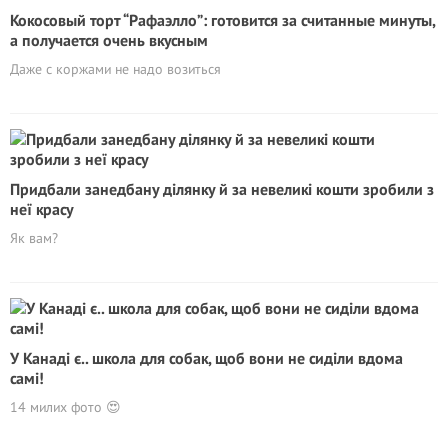
Кокосовый торт “Рафаэлло”: готовится за считанные минуты,
а получается очень вкусным
Даже с коржами не надо возиться
Придбали занедбану ділянку й за невеликі кошти зробили з
неї красу
Як вам?
У Канаді є.. школа для собак, щоб вони не сиділи вдома
самі!
14 милих фото 😍