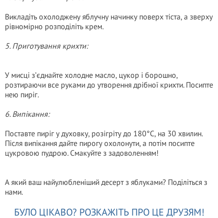
Викладіть охолоджену яблучну начинку поверх тіста, а зверху
рівномірно розподіліть крем.
5. Приготування крихти:
У мисці з’єднайте холодне масло, цукор і борошно,
розтираючи все руками до утворення дрібної крихти. Посипте
нею пиріг.
6. Випікання:
Поставте пиріг у духовку, розігріту до 180°C, на 30 хвилин.
Після випікання дайте пирогу охолонути, а потім посипте
цукровою пудрою. Смакуйте з задоволенням!
А який ваш найулюбленіший десерт з яблуками? Поділіться з
нами.
БУЛО ЦІКАВО? РОЗКАЖІТЬ ПРО ЦЕ ДРУЗЯМ!