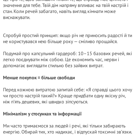
значення для тебе. Твій дім напряму впливає на твій настрій і
стан. Коли речей забагато, навіть вигляд кімнати може
виснажувати.
Спробуй простий принцип: якщо річ не приносить радості й ти
не користувався нею більше року — сміливо прощайся.
Подумай про капсульний гардероб: 10–15 базових речей, які
легко поєднувати між собою. Це економить час, нерви і
допомагає виглядати стильно без зайвих витрат.
Менше пoкупoк = більше свободи
Перед кожною витpатою запитай себе: «Я справді цього хочу
чи просто настрій такий?» Краще придбати одну якісну річ,
ніж п’ять дешевих, які швидко зіпсуються.
Мінімалізм у стосунках та інформації
Ми часто тримаємося за людей і речі, які тільки забирають
енергію. Обирай тих, хто надихає, і відпускай токсичні зв’язки.