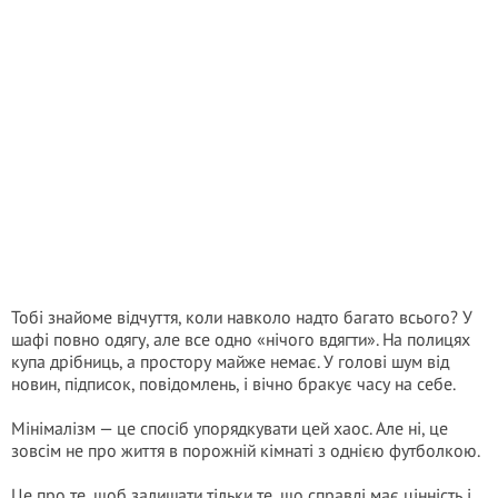
Тобі знайоме відчуття, коли навколо надто багато всього? У
шафі повно одягу, але все одно «нічого вдягти». На полицях
купа дрібниць, а простору майже немає. У голові шум від
новин, підписок, повідомлень, і вічно бракує часу на себе.
Мінімалізм — це спосіб упорядкувати цей хаос. Але ні, це
зовсім не про життя в порожній кімнаті з однією футболкою.
Це про те, щоб залишати тільки те, що справді має цінність і