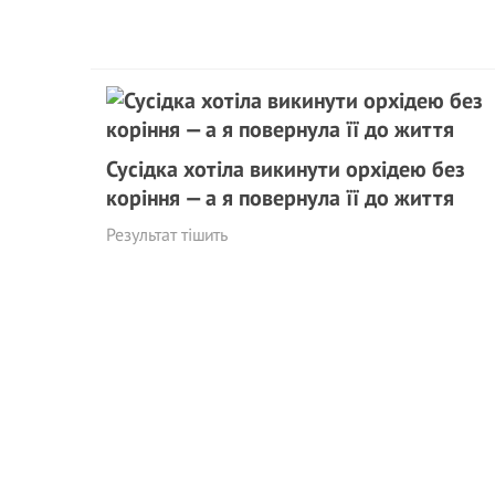
Сусідка хотіла викинути орхідею без
коріння — а я повернула її до життя
Результат тішить