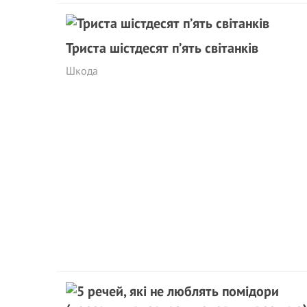
Триста шістдесят п’ять світанків
Шкода