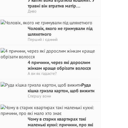
У квітні вона втратила кошенят. У
травні він втратив матір…
Диво
Чоловік, якого не гримували під
шляхетного
Перший і єдиний
4 причини, через які дорослим
жінкам краще обрізати волосся
А ви як гадаєте?
Руда
кішка гризла картон, щоб вижити
Спершу вони
Чому в старих квартирах такі
маленькі кухні: причини, про які