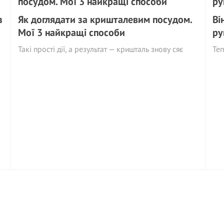
з
Як доглядати за кришталевим посудом.
Ві
Мої 3 найкращі способи
р
Такі прості дії, а результат — кришталь знову сяє
Теп