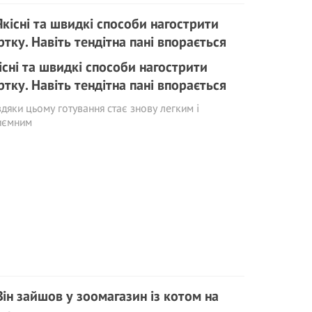
існі та швидкі способи нагострити
ртку. Навіть тендітна пані впорається
дяки цьому готування стає знову легким і
иємним