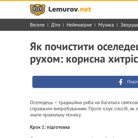
Веселе
Діти
Неймовірне
Музика
Зворуш
Як почистити оселедец
рухом: корисна хитріс
Поділ
Оселедець — традиційна риба на багатьох святкови
справжнім випробуванням. Проте існує спосіб, як 
знати правильну техніку.
Крок 1: підготовка