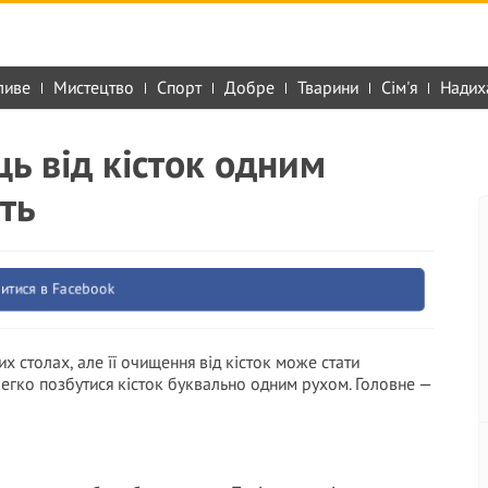
ливе
Мистецтво
Спорт
Добре
Тварини
Сім'я
Надих
ь від кісток одним
ть
итися в Facebook
х столах, але її очищення від кісток може стати
легко позбутися кісток буквально одним рухом. Головне —