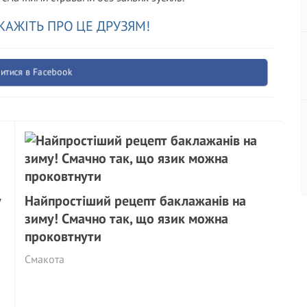
КАЖІТЬ ПРО ЦЕ ДРУЗЯМ!
итися в Facebook
у
Найпростіший рецепт баклажанів на
зиму! Смачно так, що язик можна
проковтнути
Смакота