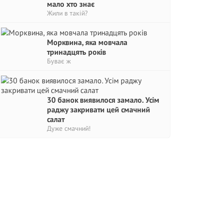
мало хто знає
Жили в такій?
Морквина, яка мовчала
тринадцять років
Буває ж
30 банок виявилося замало. Усім
раджу закривати цей смачний
салат
Дуже смачний!