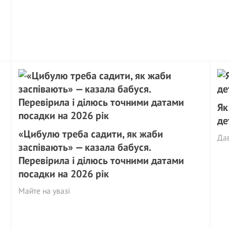
Як
де
«Цибулю треба садити, як жаби
Да
заспівають» — казала бабуся.
Перевірила і ділюсь точними датами
посадки на 2026 рік
Майте на увазі