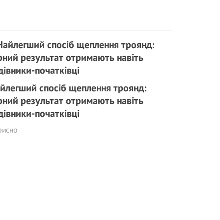
йлегший спосіб щеплення троянд:
рний результат отримають навіть
дівники-початківці
рисно