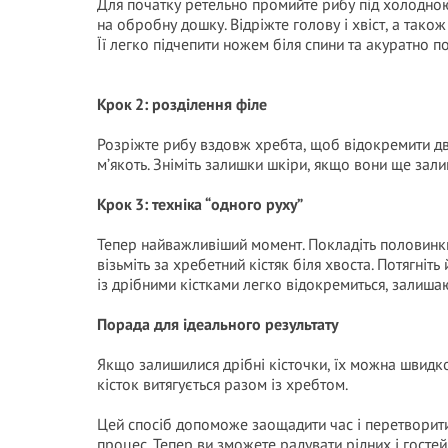
Для початку ретельно промийте рибу під холодною
на обробну дошку. Відріжте голову і хвіст, а також
Її легко підчепити ножем біля спини та акуратно п
Крок 2: розділення філе
Розріжте рибу вздовж хребта, щоб відокремити д
м’якоть. Зніміть залишки шкіри, якщо вони ще зали
Крок 3: техніка “одного руху”
Тепер найважливіший момент. Покладіть половинк
візьміть за хребетний кістяк біля хвоста. Потягніт
із дрібними кістками легко відокремиться, залиша
Порада для ідеального результату
Якщо залишилися дрібні кісточки, їх можна швидко
кісток витягується разом із хребтом.
Цей спосіб допоможе заощадити час і перетворити
процес. Тепер ви зможете радувати рідних і госте