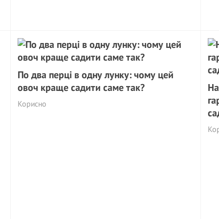
По два перці в одну лунку: чому цей
овоч краще садити саме так?
На
га
Корисно
са
Ко