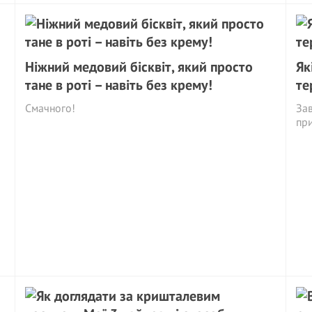
Ніжний медовий бісквіт, який просто
Як
тане в роті – навіть без крему!
те
Смачного!
Зав
пр