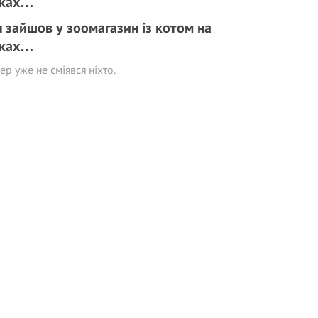
н зайшов у зоомагазин із котом на
уках…
ер уже не сміявся ніхто.