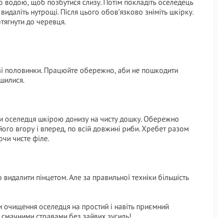
 водою, щоб позбутися слизу. Потім покладіть оселедець
 видаліть нутрощі. Після цього обов’язково зніміть шкірку.
отягнути до черевця.
ві половинки. Працюйте обережно, аби не пошкодити
шилися.
и оселедця шкірою донизу на чисту дошку. Обережно
ь його вгору і вперед, по всій довжині риби. Хребет разом
ючи чисте філе.
 видалити пінцетом. Але за правильної техніки більшість
 очищення оселедця на простий і навіть приємний
й смачними стравами без зайвих зусиль!