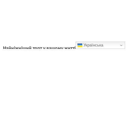
Українська
Найніжніший торт у вашому житті. Готується швидко та
легко, виходить великим і неймовірно смачним
Дуже ніжний!