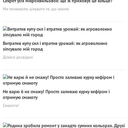
Секрет усіх мікрохвильовок: що ж приховує це кільце?
Ми починаємо цінувати те, що маємо
Витратив купу сил і втратив урожай: як агроволокно
зіпсувало мій город
Ділюся досвідом
Не варю й не смажу! Просто заливаю курку кефіром і
отримую смакоту
Смакота!