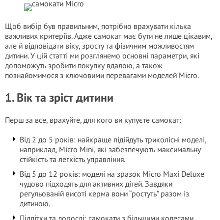
Щоб вибір був правильним, потрібно врахувати кілька
важливих критеріїв. Адже самокат має бути не лише цікавим,
але й відповідати віку, зросту та фізичним можливостям
дитини. У цій статті ми розглянемо основні параметри, які
допоможуть зробити покупку вдалою, а також
познайомимося з ключовими перевагами моделей Micro.
1. Вік та зріст дитини
Перш за все, врахуйте, для кого ви купуєте самокат:
Від 2 до 5 років: найкраще підійдуть триколісні моделі,
наприклад, Micro Mini, які забезпечують максимальну
стійкість та легкість управління.
Від 5 до 12 років: моделі на зразок Micro Maxi Deluxe
чудово підходять для активних дітей. Завдяки
регульованій висоті керма вони “ростуть” разом із
дитиною.
Підлітки та дорослі: самокати з більшими колесами,