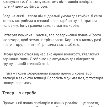
«дощування». У нашому вологому після дощів повітрі це
прямий шлях до фітофтори.
Вода на листі + тепла ніч = ідеальні умови для грибка. Я сама
колись так робила в теплиці з полікарбонату – і втратила
половину. Тому правило таке: тільки під корінь!
Четверта помилка – частий, але поверхневий полив. «Трохи
щовечора, щоб земля не тріскалася». Коріння в такому разі
росте вгору, а не вглиб, рослина стає слабкою.
Плоди тріскаються від нерівномірної вологості, з’являється
вершинна гниль. Особливо це актуально для відкритого
ґрунту в нашій степовій зоні.
І п’ята – полив хлорованою водою прямо з крана або
ввечері в закритій теплиці. Вологість піднімається, фітофтора
святкує перемогу.
Тепер – як треба
Правильний полив помідорів в наших реаліях – це просто,