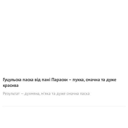
Гуцульска паска від пані Параски – пухка, смачна та дуже
красива
Результат — духмяна, м’яка та дуже смачна паска