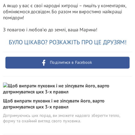
А якщо у вас є свої народні хитрощі – пишіть у коментарях,
обміняємося досвідом. Бо разом ми виростимо найкращі
помідори!
З повагою і любов’ю до землі, ваша Марина!
БУЛО ЦІКАВО? РОЗКАЖІТЬ ПРО ЦЕ ДРУЗЯМ!
Поділитися в Facebook
Щоб випрати пуховик і не зіпсувати його, варто
дотримуватися цих 3-х правил
Дотримуючись цих порад, ви зможете надовго зберегти тепло,
форму та охайний вигляд свого пуховика.