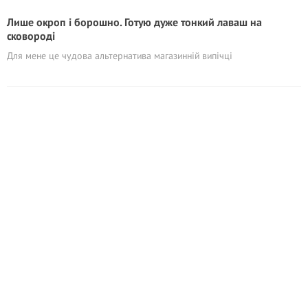
Лише окроп і борошно. Готую дуже тонкий лаваш на
сковороді
Для мене це чудова альтернатива магазинній випічці