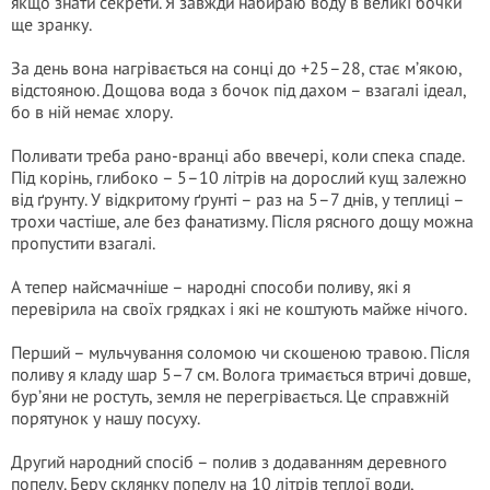
якщо знати секрети. Я завжди набираю воду в великі бочки
ще зранку.
За день вона нагрівається на сонці до +25–28, стає м’якою,
відстояною. Дощова вода з бочок під дахом – взагалі ідеал,
бо в ній немає хлору.
Поливати треба рано-вранці або ввечері, коли спека спаде.
Під корінь, глибоко – 5–10 літрів на дорослий кущ залежно
від ґрунту. У відкритому ґрунті – раз на 5–7 днів, у теплиці –
трохи частіше, але без фанатизму. Після рясного дощу можна
пропустити взагалі.
А тепер найсмачніше – народні способи поливу, які я
перевірила на своїх грядках і які не коштують майже нічого.
Перший – мульчування соломою чи скошеною травою. Після
поливу я кладу шар 5–7 см. Волога тримається втричі довше,
бур’яни не ростуть, земля не перегрівається. Це справжній
порятунок у нашу посуху.
Другий народний спосіб – полив з додаванням деревного
попелу. Беру склянку попелу на 10 літрів теплої води,