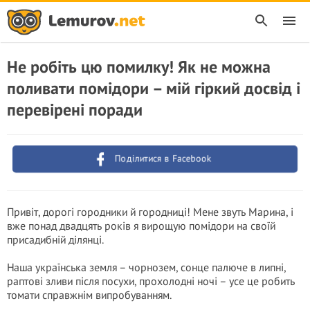
Не робіть цю помилку! Як не можна
поливати помідори – мій гіркий досвід і
перевірені поради
Поділитися в Facebook
Привіт, дорогі городники й городниці! Мене звуть Марина, і
вже понад двадцять років я вирощую помідори на своїй
присадибній ділянці.
Наша українська земля – чорнозем, сонце палюче в липні,
раптові зливи після посухи, прохолодні ночі – усе це робить
томати справжнім випробуванням.