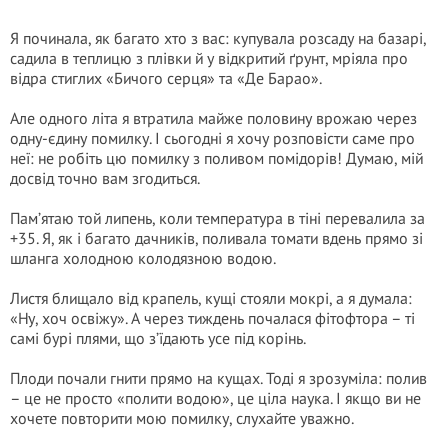
Я починала, як багато хто з вас: купувала розсаду на базарі,
садила в теплицю з плівки й у відкритий ґрунт, мріяла про
відра стиглих «Бичого серця» та «Де Барао».
Але одного літа я втратила майже половину врожаю через
одну-єдину помилку. І сьогодні я хочу розповісти саме про
неї: не робіть цю помилку з поливом помідорів! Думаю, мій
досвід точно вам згодиться.
Пам’ятаю той липень, коли температура в тіні перевалила за
+35. Я, як і багато дачників, поливала томати вдень прямо зі
шланга холодною колодязною водою.
Листя блищало від крапель, кущі стояли мокрі, а я думала:
«Ну, хоч освіжу». А через тиждень почалася фітофтора – ті
самі бурі плями, що з’їдають усе під корінь.
Плоди почали гнити прямо на кущах. Тоді я зрозуміла: полив
– це не просто «полити водою», це ціла наука. І якщо ви не
хочете повторити мою помилку, слухайте уважно.