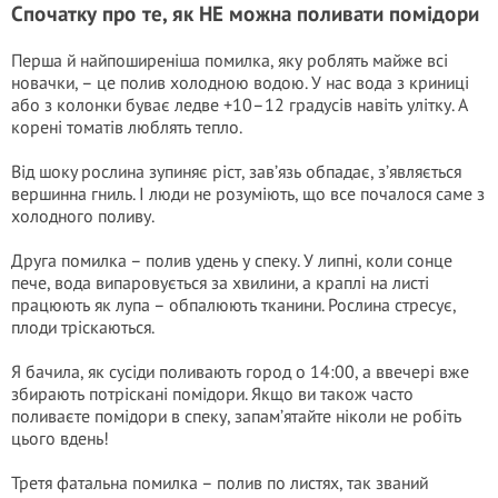
Спочатку про те, як НЕ можна поливати помідори
Перша й найпоширеніша помилка, яку роблять майже всі
новачки, – це полив холодною водою. У нас вода з криниці
або з колонки буває ледве +10–12 градусів навіть улітку. А
корені томатів люблять тепло.
Від шoкy рослина зупиняє ріст, зав’язь обпадає, з’являється
вершинна гниль. І люди не розуміють, що все почалося саме з
холодного поливу.
Друга помилка – полив удень у спеку. У липні, коли сонце
пече, вода випаровується за хвилини, а краплі на листі
працюють як лупа – обпалюють тканини. Рослина стресує,
плоди тріскаються.
Я бачила, як сусіди поливають город о 14:00, а ввечері вже
збирають потріскані помідори. Якщо ви також часто
поливаєте помідори в спеку, запам’ятайте ніколи не робіть
цього вдень!
Третя фатальна помилка – полив по листях, так званий