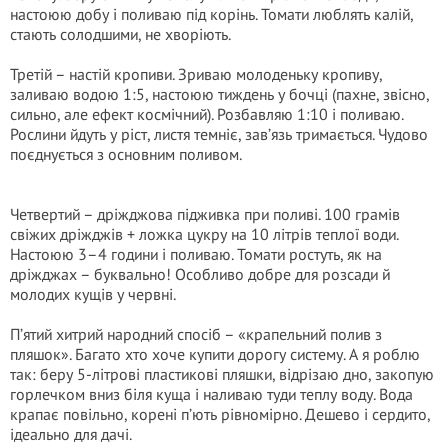
настоюю добу і поливаю під корінь. Томати люблять калій,
стають солодшими, не хворіють.
Третій – настій кропиви. Зриваю молоденьку кропиву,
заливаю водою 1:5, настоюю тиждень у бочці (пахне, звісно,
сильно, але ефект космічний). Розбавляю 1:10 і поливаю.
Рослини йдуть у ріст, листя темніє, зав’язь тримається. Чудово
поєднується з основним поливом.
Четвертий – дріжджова підживка при поливі. 100 грамів
свіжих дріжджів + ложка цукру на 10 літрів теплої води.
Настоюю 3–4 години і поливаю. Томати ростуть, як на
дріжджах – буквально! Особливо добре для розсади й
молодих кущів у червні.
П’ятий хитрий народний спосіб – «крапельний полив з
пляшок». Багато хто хоче купити дорогу систему. А я роблю
так: беру 5-літрові пластикові пляшки, відрізаю дно, закопую
горлечком вниз біля куща і наливаю туди теплу воду. Вода
крапає повільно, корені п’ють рівномірно. Дешево і сердито,
ідеально для дачі.