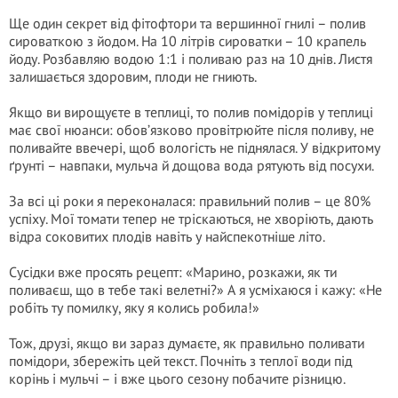
Ще один секрет від фітофтори та вершинної гнилі – полив
сироваткою з йодом. На 10 літрів сироватки – 10 крапель
йоду. Розбавляю водою 1:1 і поливаю раз на 10 днів. Листя
залишається здоровим, плоди не гниють.
Якщо ви вирощуєте в теплиці, то полив помідорів у теплиці
має свої нюанси: обов’язково провітрюйте після поливу, не
поливайте ввечері, щоб вологість не піднялася. У відкритому
ґрунті – навпаки, мульча й дощова вода рятують від посухи.
За всі ці роки я переконалася: правильний полив – це 80%
успіху. Мої томати тепер не тріскаються, не хворіють, дають
відра соковитих плодів навіть у найспекотніше літо.
Сусідки вже просять рецепт: «Марино, розкажи, як ти
поливаєш, що в тебе такі велетні?» А я усміхаюся і кажу: «Не
робіть ту помилку, яку я колись робила!»
Тож, друзі, якщо ви зараз думаєте, як правильно поливати
помідори, збережіть цей текст. Почніть з теплої води під
корінь і мульчі – і вже цього сезону побачите різницю.