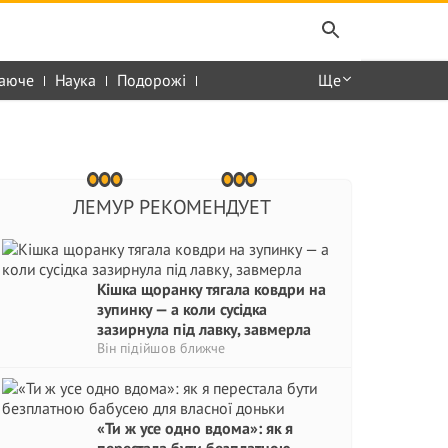
аюче
Наука
Подорожі
Ще
ЛЕМУР РЕКОМЕНДУЕТ
Кішка щоранку тягала ковдри на
зупинку — а коли сусідка
зазирнула під лавку, завмерла
Він підійшов ближче
«Ти ж усе одно вдома»: як я