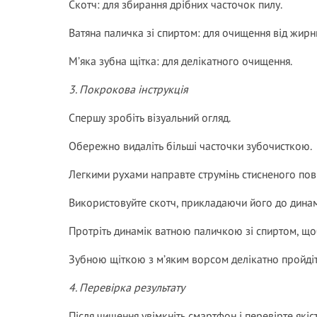
Скотч: для збирання дрібних часточок пилу.
Ватяна паличка зі спиртом: для очищення від жирн
М’яка зубна щітка: для делікатного очищення.
3. Покрокова інструкція
Спершу зробіть візуальний огляд.
Обережно видаліть більші часточки зубочисткою.
Легкими рухами направте струмінь стисненого пові
Використовуйте скотч, прикладаючи його до динам
Протріть динамік ватною паличкою зі спиртом, що
Зубною щіткою з м’яким ворсом делікатно пройдіт
4. Перевірка результату
Після чищення увімкніть смартфон і перевірте якіст