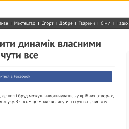
ливе
Мистецтво
Спорт
Добре
Тварини
Сім'я
Надих
тити динамік власними
чути все
итися в Facebook
 де пил і бруд можуть накопичуватись у дрібних отворах,
вуку. З часом це може вплинути на гучність, чистоту