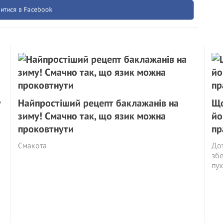
итися в Facebook
у
Найпростіший рецепт баклажанів на
Що
зиму! Смачно так, що язик можна
йо
проковтнути
пр
Смакота
Дот
збе
пух