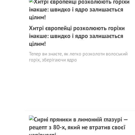
Хитрі європейці розколюють горіхи
інакше: швидко і ядро залишається
цілим!
Тепер ви знаєте, як легко розколоти волоський
горіх, зберігаючи ядро