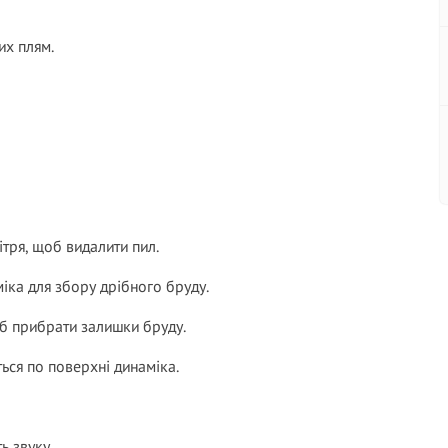
их плям.
тря, щоб видалити пил.
іка для збору дрібного бруду.
б прибрати залишки бруду.
ься по поверхні динаміка.
ь звуку.