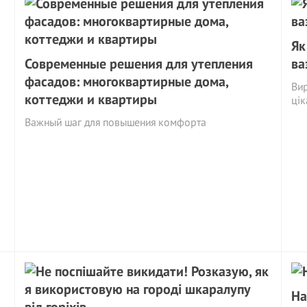
Як
Современные решения для утепления
ва
фасадов: многоквартирные дома,
Вир
коттеджи и квартиры
цік
Важный шаг для повышения комфорта
На