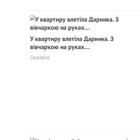
У квартиру влетіла Даринка. З
вівчаркою на руках…
Сюрприз