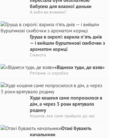
перестала бути безплатною
бабусею для власної доньки
А якби ви вчинили?
Груша в сиропі: варила п’ять днів
— і вийшли бурштинові скибочки з
ароматом кориці
Смакота
«Віднеси туди, де взяв»
Рятівник із коробки
Худе кошеня саме попросилося в
дім, а через 3 роки врятувало
родину
Кошеня, яке саме прийшло до нас
Отакі бувають
начальники