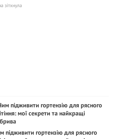
а зітхнула
м підживити гортензію для рясного