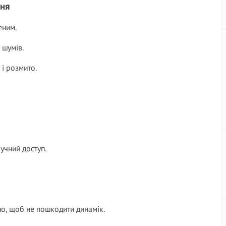
ння
еним.
 шумів.
 і розмито.
учний доступ.
но, щоб не пошкодити динамік.