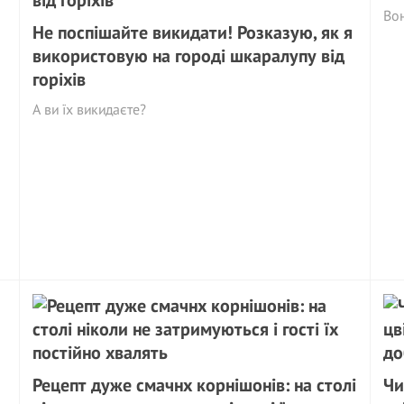
Вон
Не поспішайте викидати! Розказую, як я
використовую на городі шкаралупу від
горіхів
А ви їх викидаєте?
Рецeпт дуже смачнх корнішонів: на столі
Чи