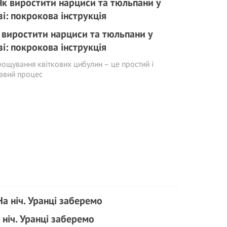
 виростити нарциси та тюльпани у
зі: покрокова інструкція
ощування квіткових цибулин – це простий і
авий процес
 ніч. Уранці заберемо