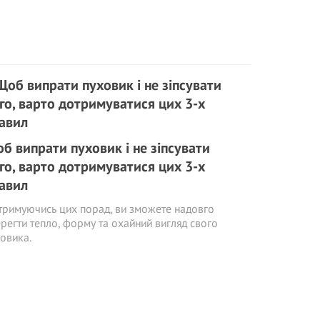
б випрати пуховик і не зіпсувати
го, варто дотримуватися цих 3-х
авил
римуючись цих порад, ви зможете надовго
регти тепло, форму та охайний вигляд свого
овика.