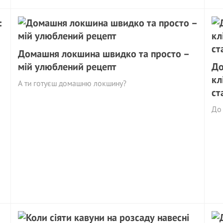
Домашня локшина швидко та просто –
мій улюблений рецепт
До
кл
А ти готуєш домашню локшину?
ст
До 