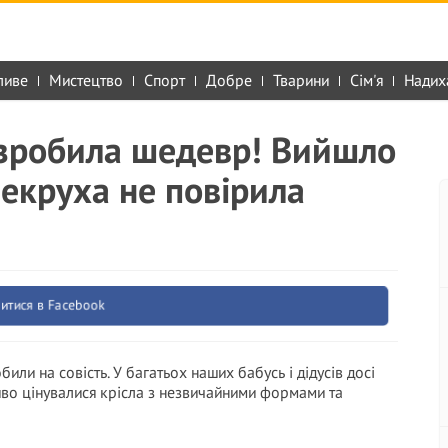
ливе
Мистецтво
Спорт
Добре
Тварини
Сім'я
Надих
я зробила шедевр! Вийшло
векруха не повірила
итися в Facebook
били на совість. У багатьох наших бабусь і дідусів досі
ливо цінувалися крісла з незвичайними формами та