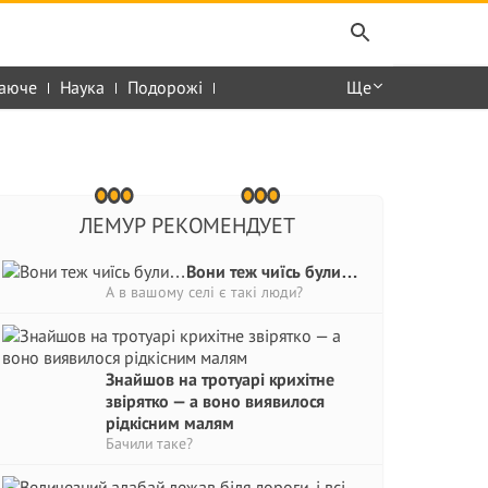
аюче
Наука
Подорожі
Ще
ЛЕМУР РЕКОМЕНДУЕТ
Вони теж чиїсь були…
А в вашому селі є такі люди?
Знайшов на тротуарі крихітне
звірятко — а воно виявилося
рідкісним малям
Бачили таке?