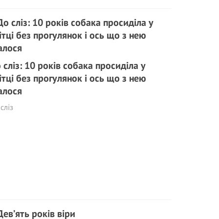
 сліз: 10 років собака просиділа у
ітці без прогулянок і ось що з нею
алося
сліз