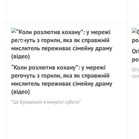
Ог
ро
“Коли розлютив кохану”: у мережі
Огі
регочуть з горили, яка як справжній
со
мислитель переживає сімейну драму
(відео)
“Це буквально я минулої суботи”