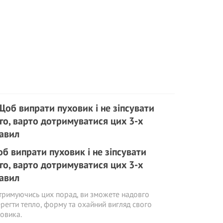
б випрати пуховик і не зіпсувати
го, варто дотримуватися цих 3-х
авил
римуючись цих порад, ви зможете надовго
регти тепло, форму та охайний вигляд свого
овика.