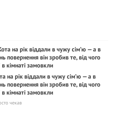
та на рік віддали в чужу сім’ю — а в
нь повернення він зробив те, від чого
і в кімнаті замовкли
осто чекав