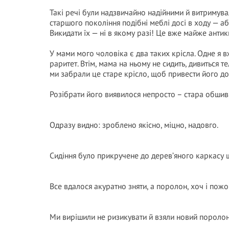
Такі речі були надзвичайно надійними й витримув
старшого покоління подібні меблі досі в ходу — аб
Викидати їх — ні в якому разі! Це вже майже антик
У мами мого чоловіка є два таких крісла. Одне я в
раритет. Втім, мама на ньому не сидить, дивиться т
ми забрали це старе крісло, щоб привести його до
Розібрати його виявилося непросто – стара обшив
Одразу видно: зроблено якісно, міцно, надовго.
Сидіння було прикручене до дерев’яного каркасу ш
Все вдалося акуратно зняти, а поролон, хоч і пожов
Ми вирішили не ризикувати й взяли новий пороло