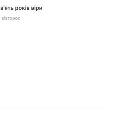
в’ять років віри
 вівторок