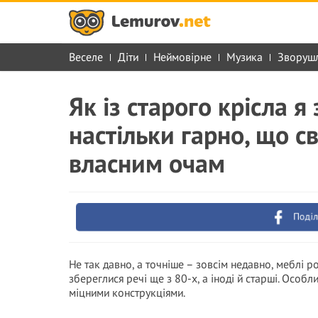
Веселе
Діти
Неймовірне
Музика
Зворуш
Як із старого крісла 
настільки гарно, що с
власним очам
Поділ
Не так давно, а точніше – зовсім недавно, меблі ро
збереглися речі ще з 80-х, а іноді й старші. Особ
міцними конструкціями.