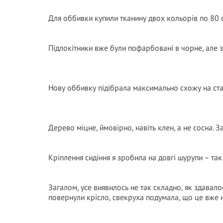
Для оббивки купили тканину двох кольорів по 80 
Підлокітники вже були пофарбовані в чорне, але з 
Нову оббивку підібрала максимально схожу на стару
Дерево міцне, ймовірно, навіть клен, а не сосна. З
Кріплення сидіння я зробила на довгі шурупи – так
Загалом, усе виявилось не так складно, як здавалос
повернули крісло, свекруха подумала, що це вже н