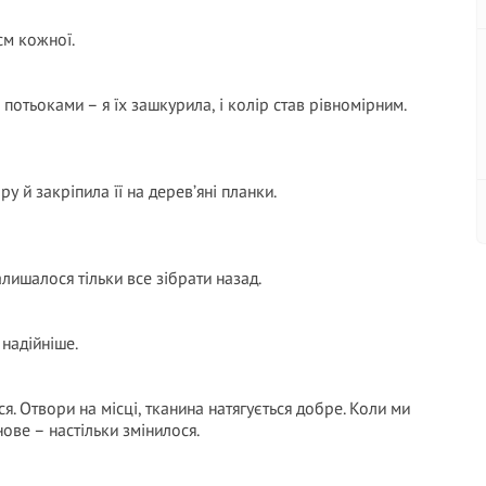
см кожної.
потьоками – я їх зашкурила, і колір став рівномірним.
 й закріпила її на дерев’яні планки.
алишалося тільки все зібрати назад.
 надійніше.
я. Отвори на місці, тканина натягується добре. Коли ми
ове – настільки змінилося.