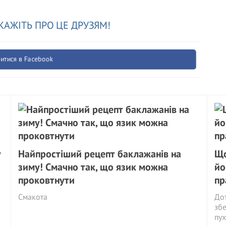
КАЖІТЬ ПРО ЦЕ ДРУЗЯМ!
итися в Facebook
у
Найпростіший рецепт баклажанів на
Що
зиму! Смачно так, що язик можна
йо
проковтнути
пр
Смакота
Дот
збе
пух