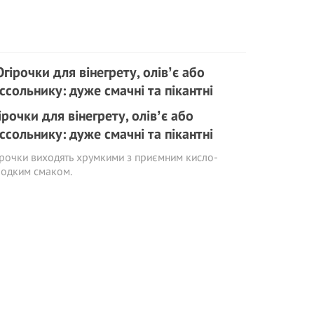
ірочки для вінегрету, олівʼє або
ссольнику: дуже смачні та пікантні
рочки виходять хрумкими з приємним кисло-
лодким смаком.