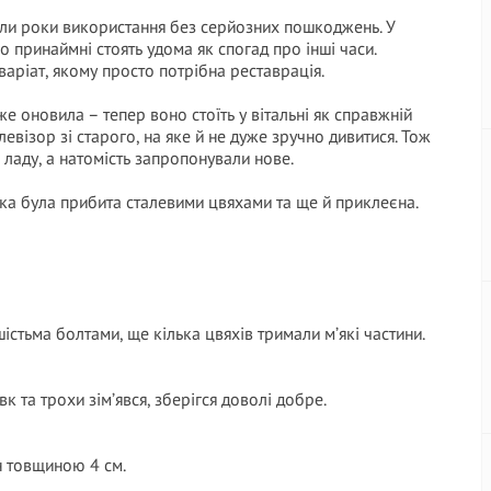
али роки використання без серйозних пошкоджень. У
о принаймні стоять удома як спогад про інші часи.
варіат, якому просто потрібна реставрація.
же оновила – тепер воно стоїть у вітальні як справжній
елевізор зі старого, на яке й не дуже зручно дивитися. Тож
 ладу, а натомість запропонували нове.
ка була прибита сталевими цвяхами та ще й приклеєна.
істьма болтами, ще кілька цвяхів тримали м’які частини.
к та трохи зім’явся, зберігся доволі добре.
н товщиною 4 см.